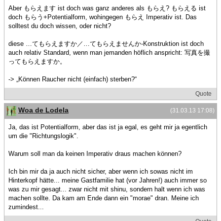
Aber もらえます ist doch was ganz anderes als もらえ? もらえる ist
doch もらう+Potentialform, wohingegen もらえ Imperativ ist. Das
solltest du doch wissen, oder nicht?
diese …てもらえますか／…てもらえませんか-Konstruktion ist doch
auch relativ Standard, wenn man jemanden höflich anspricht: 写真を撮
ってもらえますか。
-> „Können Raucher nicht (einfach) sterben?“
Quote
Woa de Lodela
(31.03.13 17:08)
Ja, das ist Potentialform, aber das ist ja egal, es geht mir ja egentlich
um die "Richtungslogik".
Warum soll man da keinen Imperativ draus machen können?
Ich bin mir da ja auch nicht sicher, aber wenn ich sowas nicht im
Hinterkopf hätte... meine Gastfamilie hat (vor Jahren!) auch immer so
was zu mir gesagt... zwar nicht mit shinu, sondern halt wenn ich was
machen sollte. Da kam am Ende dann ein "morae" dran. Meine ich
zumindest...