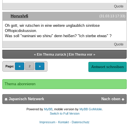
Quote
Horuslv6
(31.03.13 17:33)
Oh gott, wir rutschen in eine weitere unglaublich sinnlose
Offtopicdiskussion.
Was soll "naninani wo shinu" denn heißen? "Ich sterbe etwas" ?
Quote
«
Ein Thema zurück
|
Ein Thema vor
»
Page:
«
2
»
Antwort schreiben
Thema abonnieren
Japanisch Netzwerk
Nach oben
Powered by
MyBB
, mobile version by
MyBB GoMobile
.
Switch to Full Version
Impressum - Kontakt - Datenschutz