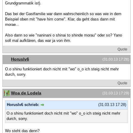
Grundgrammatik ist).
Das bei der Gastfamilie war dann wahrscheinlich so was wie in dem
Beispiel oben mit "have him come". Klar, da geht dass dann mit
morae...
Also dann so wie "naninani o shinai to shinde morau" oder so? Yano
soll mal aufklären, das war ja von ihm.
Quote
Horuslv6
(31.03.13 17:28)
O.o shinu funktioniert doch nicht mit "wo" o_o ich steig nicht mehr
durch, sorry.
Quote
Woa de Lodela
(31.03.13 17:29)
Horuslv6 schrieb:
(31.03.13 17:28)
O.o shinu funktioniert doch nicht mit "wo" o_o ich steig nicht mehr
durch, sorry.
Wo steht das denn?