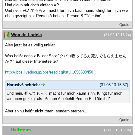
Und glaub mir doch einfach =P
Und nein, 死んでもらえ macht für mich kaum sinn. Klingt für mich wie
oben gezeigt als: Person A befiehlt Person B "Töte ihn"
Quote
Woa de Lodela
(31.03.13 16:24)
Also jetzt ist es völlig unklar.
Was heißt denn z.B. der Satz "タバコ吸ってる方死んでもらえません
か？" auf dieser Internetseite?
http://jbbs.livedoor.jp/bbs/read.cgi/stu...656508/l50
Horuslv6 schrieb:
(31.03.13 15:57)
Und nein, 死んでもらえ macht für mich kaum sinn. Klingt für mich
wie oben gezeigt als: Person A befiehlt Person B "Töte ihn"
Aber shinu heißt nicht töten, sondern sterben...
Quote
Hellstorm
(31.03.13 16:34)