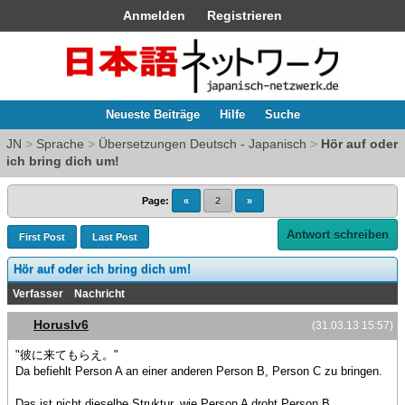
Anmelden
Registrieren
Neueste Beiträge
Hilfe
Suche
JN
>
Sprache
>
Übersetzungen Deutsch - Japanisch
>
Hör auf oder
ich bring dich um!
Page:
«
2
»
Antwort schreiben
First Post
Last Post
Hör auf oder ich bring dich um!
Verfasser
Nachricht
Horuslv6
(31.03.13 15:57)
"彼に来てもらえ。"
Da befiehlt Person A an einer anderen Person B, Person C zu bringen.
Das ist nicht dieselbe Struktur, wie Person A droht Person B.