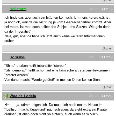
Quote
Hellstorm
(31.03.13 17:10)
Ich finde das aber auch ein bißchen komisch. Ich mein, kureru o.ä. ist
ja noch ok, weil da die Richtung ja vom Gesprächspartner kommt. Aber
bei morau ist man doch selber das Subjekt des Satzes. Wie geht denn
da der Imperativ?
Naja, gut, aber da habe ich jetzt auch keine weiteren Informationen
drüber.
Quote
Horuslv6
(31.03.13 17:25)
"Shinu" sterben heißt intransitiv "sterben".
"Shindemorau" heißt schon auf eine komische art sterben+bekommen
"getötet werden".
Von daher macht "Werde getötet!" in meinen Ohren keinen Sinn.
Quote
Woa de Lodela
(31.03.13 17:26)
Hmm... ja, stimmt eigentlich. Da muss ich noch mal zu Hause im
"Igelfisch macht Kugelrund" nachschlagen, da steht extra ein Kapitel
draüber (ist eben doch nicht so einfach, auch wenn es wirklich