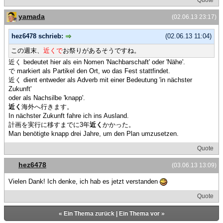
Quote
yamada
(02.06.13 23:17)
hez6478 schrieb:
(02.06.13 11:04)
この週末、
近くで
お祭りがあるそうですね。
近く bedeutet hier als ein Nomen 'Nachbarschaft' oder 'Nähe'.
で markiert als Partikel den Ort, wo das Fest stattfindet.
近く dient entweder als Adverb mit einer Bedeutung 'in nächster
Zukunft'
oder als Nachsilbe 'knapp'.
近く
海外へ行きます。
In nächster Zukunft fahre ich ins Ausland.
計画を実行に移すまでに3年
近く
かかった。
Man benötigte knapp drei Jahre, um den Plan umzusetzen.
Quote
hez6478
(03.06.13 13:09)
Vielen Dank! Ich denke, ich hab es jetzt verstanden
Quote
«
Ein Thema zurück
|
Ein Thema vor
»