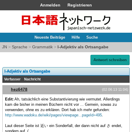
Anmelden
Registrieren
Neueste Beiträge
Hilfe
Suche
JN
>
Sprache
>
Grammatik
>
I-Adjektiv als Ortsangabe
Antwort schreiben
I-Adjektiv als Ortsangabe
Verfasser
Nachricht
hez6478
(02.06.13 11:04)
Edit:
Ah, tatsächlich eine Substantivierung wie vermutet. Allerdings
kam die bisher in meinen Büchern nicht vor ... Gemein, sowas zu
verwenden, ohne es zu erklären. Dort hab ich mehr gefunden:
http://www.wadoku.de/wiki/pages/viewpage...pageId=495
.
Laut dieser Seite ist 近い ein Sonderfall, der dann nicht auf さ endet,
sondern auf く ...