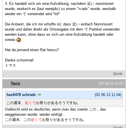
3. Es handelt sich um eine Aufzählung, nachdem 近い nominisiert
wurde, wodurch es (laut wwwjdic) zu einem "n-adv" wurde, weshalb
wieder ein で verwendet wird *lol*
Die Antwort, die ich mir erhoffe ist, dass 近い einfach Nominisiert
wurde und daher direkt als Ortsangabe mit dem で Partikel verwendet
werden kann, ohne dass es sich um eine Aufzählung handelt oder
sowas
Hat da jemand einen Rat hierzu?
Danke schonmal!
トマス
Quote
Yano
(02.06.13 11:47)
hez6478 schrieb:
(02.06.13 11:04)
この週末、
近くで
お祭りがあるそうですね。
Vielleicht wird es deutlicher, wenn man das zweite この，das
weggelassen wurde, wieder einfügt:
この週末、この
近くで
お祭りがあるそうですね。