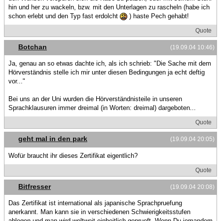
hin und her zu wackeln, bzw. mit den Unterlagen zu rascheln (habe ich
schon erlebt und den Typ fast erdolcht
) haste Pech gehabt!
Quote
Botchan
(19.09.04 10:46)
Ja, genau an so etwas dachte ich, als ich schrieb: "Die Sache mit dem
Hörverständnis stelle ich mir unter diesen Bedingungen ja echt deftig
vor..."
Bei uns an der Uni wurden die Hörverständnisteile in unseren
Sprachklausuren immer dreimal (in Worten: dreimal) dargeboten...
Quote
geht mal in den park
(19.09.04 20:05)
Wofür braucht ihr dieses Zertifikat eigentlich?
Quote
Bitfresser
(19.09.04 20:08)
Das Zertifikat ist international als japanische Sprachpruefung
anerkannt. Man kann sie in verschiedenen Schwierigkeitsstufen
ablegen und man wird weltweit einheitlich geprueft. Wenn Du jemandem