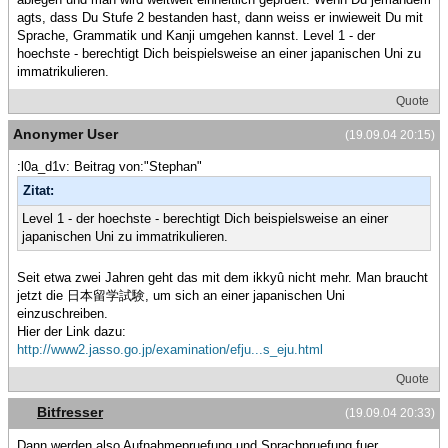
agts, dass Du Stufe 2 bestanden hast, dann weiss er inwieweit Du mit
Sprache, Grammatik und Kanji umgehen kannst. Level 1 - der
hoechste - berechtigt Dich beispielsweise an einer japanischen Uni zu
immatrikulieren.
Quote
Anonymer User
(19.09.04 20:15)
:l0a_d1v: Beitrag von:"Stephan"
Zitat:
Level 1 - der hoechste - berechtigt Dich beispielsweise an einer
japanischen Uni zu immatrikulieren.
Seit etwa zwei Jahren geht das mit dem ikkyû nicht mehr. Man braucht
jetzt die 日本留学試験, um sich an einer japanischen Uni
einzuschreiben.
Hier der Link dazu:
http://www2.jasso.go.jp/examination/efju...s_eju.html
Quote
Bitfresser
(19.09.04 20:33)
Dann werden also Aufnahmepruefung und Sprachpruefung fuer