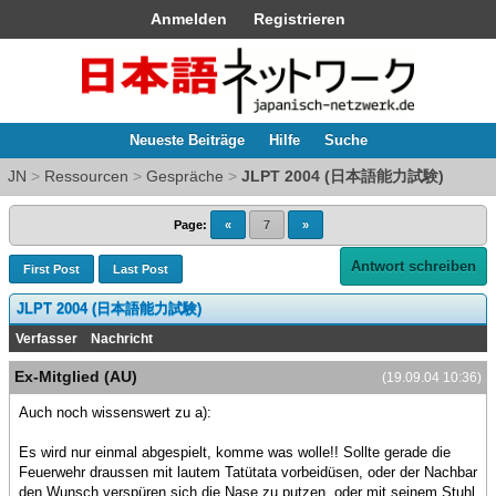
Anmelden
Registrieren
Neueste Beiträge
Hilfe
Suche
JN
>
Ressourcen
>
Gespräche
>
JLPT 2004 (日本語能力試験)
Page:
«
7
»
Antwort schreiben
First Post
Last Post
JLPT 2004 (日本語能力試験)
Verfasser
Nachricht
Ex-Mitglied (AU)
(19.09.04 10:36)
Auch noch wissenswert zu a):
Es wird nur einmal abgespielt, komme was wolle!! Sollte gerade die
Feuerwehr draussen mit lautem Tatütata vorbeidüsen, oder der Nachbar
den Wunsch verspüren sich die Nase zu putzen, oder mit seinem Stuhl