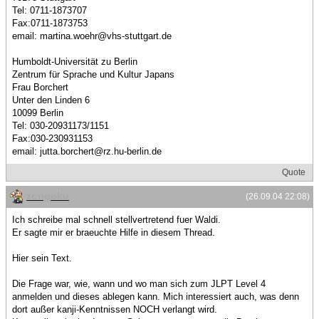
Tel: 0711-1873707
Fax:0711-1873753
email: martina.woehr@vhs-stuttgart.de
Humboldt-Universität zu Berlin
Zentrum für Sprache und Kultur Japans
Frau Borchert
Unter den Linden 6
10099 Berlin
Tel: 030-20931173/1151
Fax:030-230931153
email: jutta.borchert@rz.hu-berlin.de
Quote
zongoku
(26.09.04 22:08)
Ich schreibe mal schnell stellvertretend fuer Waldi.
Er sagte mir er braeuchte Hilfe in diesem Thread.
Hier sein Text.
Die Frage war, wie, wann und wo man sich zum JLPT Level 4
anmelden und dieses ablegen kann. Mich interessiert auch, was denn
dort außer kanji-Kenntnissen NOCH verlangt wird.