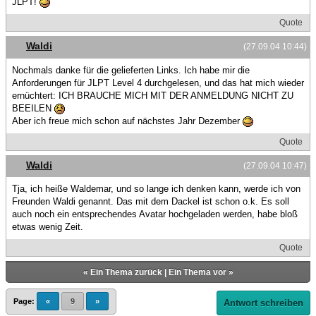
JLPT!
Quote
Waldi
(27.09.04 10:44)
Nochmals danke für die gelieferten Links. Ich habe mir die
Anforderungen für JLPT Level 4 durchgelesen, und das hat mich wieder
ernüchtert: ICH BRAUCHE MICH MIT DER ANMELDUNG NICHT ZU
BEEILEN
Aber ich freue mich schon auf nächstes Jahr Dezember
Quote
Waldi
(27.09.04 10:47)
Tja, ich heiße Waldemar, und so lange ich denken kann, werde ich von
Freunden Waldi genannt. Das mit dem Dackel ist schon o.k. Es soll
auch noch ein entsprechendes Avatar hochgeladen werden, habe bloß
etwas wenig Zeit.
Quote
«
Ein Thema zurück
|
Ein Thema vor
»
Page:
«
9
»
Antwort schreiben