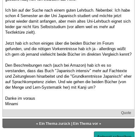
Ich bin auf der Suche nach einem guten Lehrbuch. Nebenbei: Ich habe
schon 4 Semester an der Uni Japanisch studiert und möchte jetzt
privat wieder damit anfangen, aber mein altes Uni-Lehrbuch eignet sich
leider gar nicht fürs Selbststudium (vor allem weil es mehr auf
Textlektüre zielt).
Jetzt hab ich schon einiges über die beiden Bücher im Forum
gefunden, und die nötigen Vorkenntnisse hab ich ja - allerdings wüßt
ich gern ob jemand vielleicht beide Bücher im direkten Vergleich kennt?
Den Beschreibungen nach (auch bei Amazon) hab ich es so
verstanden, dass das Buch "Japanisch intensiv" mehr auf Fachtexte
und Zeitunglesen hinarbeitet und die "Grundkenntnisse Japanisch" eher
auf Sprachkompetenz zielen. Und wie gehen die beiden Bücher (von
der Menge und Lern-Systematik her) mit Kanji um?
Danke im voraus
Minami
Quote
«
Ein Thema zurück
|
Ein Thema vor
»
Antwort schreiben