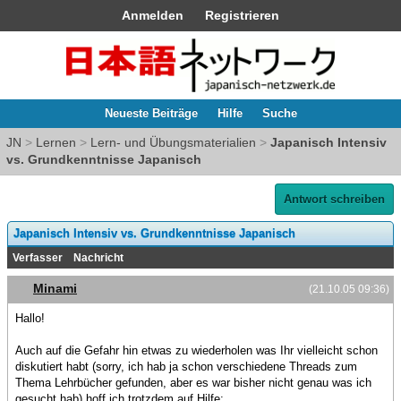
Anmelden
Registrieren
Neueste Beiträge
Hilfe
Suche
JN
>
Lernen
>
Lern- und Übungsmaterialien
>
Japanisch Intensiv
vs. Grundkenntnisse Japanisch
Antwort schreiben
Japanisch Intensiv vs. Grundkenntnisse Japanisch
Verfasser
Nachricht
Minami
(21.10.05 09:36)
Hallo!
Auch auf die Gefahr hin etwas zu wiederholen was Ihr vielleicht schon
diskutiert habt (sorry, ich hab ja schon verschiedene Threads zum
Thema Lehrbücher gefunden, aber es war bisher nicht genau was ich
gesucht hab) hoff ich trotzdem auf Hilfe: