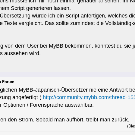
ons müsste ich mir noch einmal genauer ansehen. Im Not
nem Script generieren lassen.
r Übersetzung würde ich ein Script anfertigen, welches 
Texte vergleicht. Das sollte zumindest die Vollständigke
ung von dem User bei MyBB bekommen, könntest du sie ja
s aussehen wird.
rs Forum
glichen MyBB-Japanisch-Übersetzer nie eine Antwort 
ung angefertigt (
http://community.mybb.com/thread-15
unter Optionen / Forensprache auswählbar.
en den Strom. Sobald man aufhört, treibt man zurück.
(Die