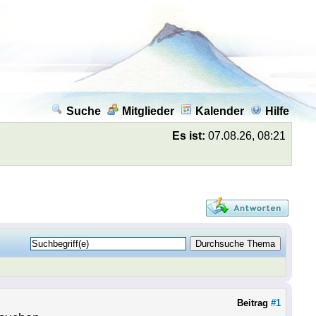
Suche
Mitglieder
Kalender
Hilfe
Es ist:
07.08.26, 08:21
Beitrag
#1