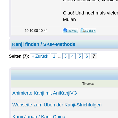
Ciao! Und nochmals viele
Mulan
10.10.08 10:44
Kanji finden / SKIP-Methode
Seiten (7):
« Zurück
1
...
3
4
5
6
7
Thema:
Animierte Kanji mit AniKanjiVG
Webseite zum Üben der Kanji-Strichfolgen
Kanji Japan / Kanji China