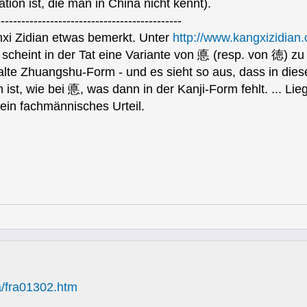
tion ist, die man in China nicht kennt).
---------------------------------------------
nxi Zidian etwas bemerkt. Unter
http://www.kangxizidian
scheint in der Tat eine Variante von 悳 (resp. von 徳) zu 
te Zhuangshu-Form - und es sieht so aus, dass in dieser
ist, wie bei 悳, was dann in der Kanji-Form fehlt. ... Lieg
e ein fachmännisches Urteil.
ra/fra01302.htm