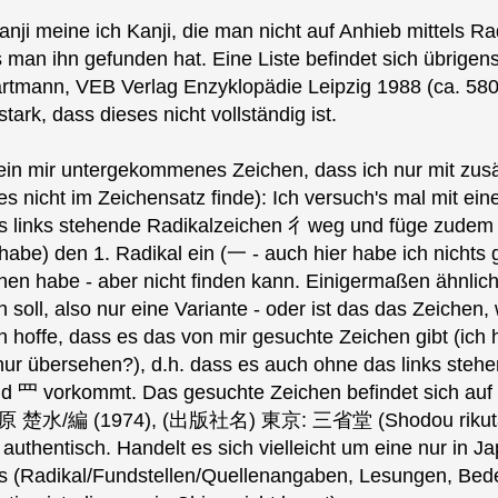
anji meine ich Kanji, die man nicht auf Anhieb mittels 
 man ihn gefunden hat. Eine Liste befindet sich übrig
rtmann, VEB Verlag Enzyklopädie Leipzig 1988 (ca. 580
tark, dass dieses nicht vollständig ist.
ein mir untergekommenes Zeichen, dass ich nur mit zusä
es nicht im Zeichensatz finde): Ich versuch's mal mit e
 links stehende Radikalzeichen 彳weg und füge zudem 
habe) den 1. Radikal ein (一 - auch hier habe ich nichts 
en habe - aber nicht finden kann. Einigermaßen ähnlich
soll, also nur eine Variante - oder ist das das Zeichen,
h hoffe, dass es das von mir gesuchte Zeichen gibt (ich 
 nur übersehen?), d.h. dass es auch ohne das links ste
d 罒 vorkommt. Das gesuchte Zeichen befindet sich auf 
編 (1974), (出版社名) 東京: 三省堂 (Shodou rikutai daijit
o authentisch. Handelt es sich vielleicht um eine nur in
ils (Radikal/Fundstellen/Quellenangaben, Lesungen, Bed