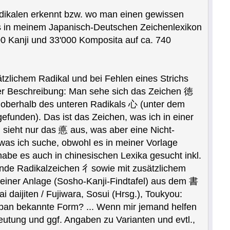
Radikalen erkennt bzw. wo man einen gewissen
ens in meinem Japanisch-Deutschen Zeichenlexikon
0 Kanji und 33'000 Komposita auf ca. 740
tzlichem Radikal und bei Fehlen eines Strichs
iner Beschreibung: Man sehe sich das Zeichen 徳
oberhalb des unteren Radikals 心 (unter dem
gefunden). Das ist das Zeichen, was ich in einer
 sieht nur das 悳 aus, was aber eine Nicht-
 was ich suche, obwohl es in meiner Vorlage
habe es auch in chinesischen Lexika gesucht inkl.
hende Radikalzeichen 彳sowie mit zusätzlichem
einer Anlage (Sosho-Kanji-Findtafel) aus dem 書
en / Fujiwara, Sosui (Hrsg.), Toukyou:
 Japan bekannte Form? ... Wenn mir jemand helfen
eutung und ggf. Angaben zu Varianten und evtl.,