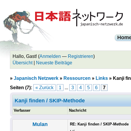
Hom
Hallo, Gast! (
Anmelden
—
Registrieren
)
Übersicht
|
Neueste Beiträge
»
Japanisch Netzwerk
»
Ressourcen
»
Links
»
Kanji f
Seiten (7):
« Zurück
1
...
3
4
5
6
7
Kanji finden / SKIP-Methode
Verfasser
Nachricht
Mulan
RE: Kanji finden / SKIP-Methode