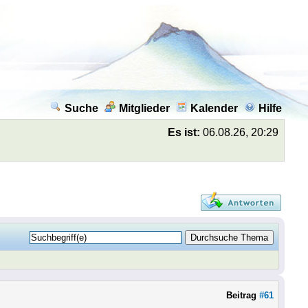
Suche
Mitglieder
Kalender
Hilfe
Es ist:
06.08.26, 20:29
Beitrag
#61