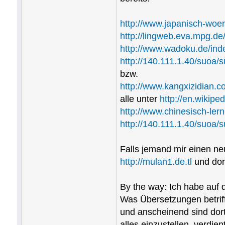
http://www.japanisch-woe
http://lingweb.eva.mpg.de/
http://www.wadoku.de/in
http://140.111.1.40/suoa/
bzw.
http://www.kangxizidian.c
alle unter
http://en.wikipe
http://www.chinesisch-ler
http://140.111.1.40/suoa/
Falls jemand mir einen ne
http://mulan1.de.tl
und dor
By the way: Ich habe auf
Was Übersetzungen betrifft
und anscheinend sind dort
alles einzustellen, verdien