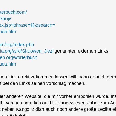
rterbuch.com/
kanji/
dex.jsp?phrase=拉&search=
suoa.htm
om/org/index.php
dia.org/wiki/Shuowen_Jiezi
genannten externen Links
nen.org/worterbuch
suoa.htm
uen Link direkt zukommen lassen will, kann er auch ger
t bei den Links seinen vorschlag machen.
 der anderen Website, die mir vorher empohlen wurde, 
, wäre ich natürlich auf Hilfe angewiesen - aber zum Auff
 neben Kangxi Zidian auch noch andere große Lexika eing
t ein Extralob!