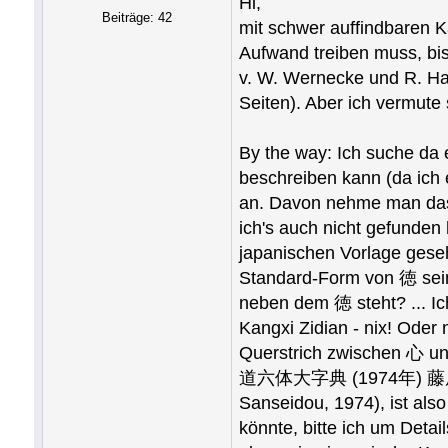
Hi,
Beiträge: 42
mit schwer auffindbaren K
Aufwand treiben muss, bis
v. W. Wernecke und R. Ha
Seiten). Aber ich vermute s
By the way: Ich suche da 
beschreiben kann (da ich 
an. Davon nehme man das
ich's auch nicht gefunden 
japanischen Vorlage geseh
Standard-Form von 徳 sein 
neben dem 徳 steht? ... Ic
Kangxi Zidian - nix! Oder
Querstrich zwischen 心 un
道六体大字典 (1974年) 藤原 楚水/
Sanseidou, 1974), ist als
könnte, bitte ich um Deta