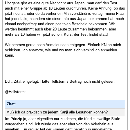
Übrigens gibt es eine gute Nachricht aus Japan: man darf den Test
auch mit einer Gruppe ab 10 Leuten durchführen. Keine Ahnung, ob das
jetzt neu ist, oder ob da vorher ein Missverständnis vorlag, meine Frau
hat jedenfalls, nachdem sie diese Info aus Japan bekommen hat, noch
einmal nachgefragt und einen positiven Bescheid bekommen. Wir
werden bestimmt auch über 20 Leute zusammen bekommen, aber
mehr als 10 haben wir jetzt schon. Kurz: der Test findet statt!
Wir nehmen gerne noch Anmeldungen entgegen. Einfach KN an mich
schicken. Ich antworte, wie und wo man sich verbindlich anmelden
kann.
Edit: Zitat eingefügt. Hatte Hellstorms Beitrag noch nicht gelesen.
@Hellstorm:
Zitat:
Muß ich da praktisch zu jedem Kanji alle Lesungen können?
Im Prinzip ja, aber eigentlich nur zu denen, die für die jeweilige Stufe
vorgegeben sind. Ich würde das aber eher von den Vokabeln aus
angehen. Ein großer teil der Fragen geht nämlich in umgekehrte