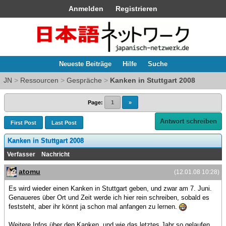
Anmelden
Registrieren
Neueste Beiträge
Hilfe
Suche
JN
>
Ressourcen
>
Gespräche
>
Kanken in Stuttgart 2008
Page:
1
»
Antwort schreiben
First Post
Last Post
Kanken in Stuttgart 2008
Verfasser
Nachricht
atomu
(12.01.08 10:28)
Es wird wieder einen Kanken in Stuttgart geben, und zwar am 7. Juni.
Genaueres über Ort und Zeit werde ich hier rein schreiben, sobald es
feststeht, aber ihr könnt ja schon mal anfangen zu lernen.
Weitere Infos über den Kanken, und wie das letztes Jahr so gelaufen