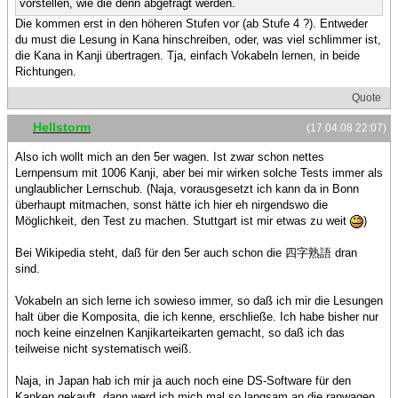
vorstellen, wie die denn abgefragt werden.
Die kommen erst in den höheren Stufen vor (ab Stufe 4 ?). Entweder
du must die Lesung in Kana hinschreiben, oder, was viel schlimmer ist,
die Kana in Kanji übertragen. Tja, einfach Vokabeln lernen, in beide
Richtungen.
Quote
Hellstorm
(17.04.08 22:07)
Also ich wollt mich an den 5er wagen. Ist zwar schon nettes
Lernpensum mit 1006 Kanji, aber bei mir wirken solche Tests immer als
unglaublicher Lernschub. (Naja, vorausgesetzt ich kann da in Bonn
überhaupt mitmachen, sonst hätte ich hier eh nirgendswo die
Möglichkeit, den Test zu machen. Stuttgart ist mir etwas zu weit
)
Bei Wikipedia steht, daß für den 5er auch schon die 四字熟語 dran
sind.
Vokabeln an sich lerne ich sowieso immer, so daß ich mir die Lesungen
halt über die Komposita, die ich kenne, erschließe. Ich habe bisher nur
noch keine einzelnen Kanjikarteikarten gemacht, so daß ich das
teilweise nicht systematisch weiß.
Naja, in Japan hab ich mir ja auch noch eine DS-Software für den
Kanken gekauft, dann werd ich mich mal so langsam an die ranwagen.