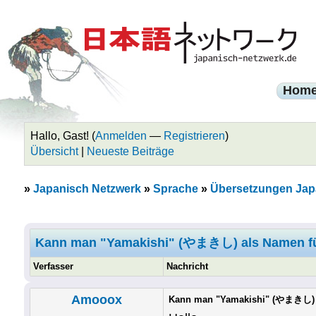
Hom
Hallo, Gast! (
Anmelden
—
Registrieren
)
Übersicht
|
Neueste Beiträge
»
Japanisch Netzwerk
»
Sprache
»
Übersetzungen Jap
Kann man "Yamakishi" (やまきし) als Namen fü
Verfasser
Nachricht
Amooox
Kann man "Yamakishi" (やまきし) a