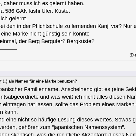
0, daher muss ich es gelernt haben.
a 586 GAN kishi Ufer, Küste.
ch gelernt.
bei den in der Pflichtschule zu lernenden Kanji vor? Nur
eine Marke nicht günstig sein könnte
 einmal, der Berg Bergufer? Bergküste?
(Di
し) als Namen für eine Marke benutzen?
panischer Familienname. Anscheinend gibt es (eine Sekte)
ntsabgeordnete und was weiß ich nicht alles diesen Na
eintragen hat lassen, sollte das Problem eines Marken-
n kann.
nd eine nicht so häufige Lesung dieses Wortes. Sowas g
werden, gehören zum "japanischen Namenssystem".
aher skeptisch, was die rechtliche Akzeptanz dieses Nam