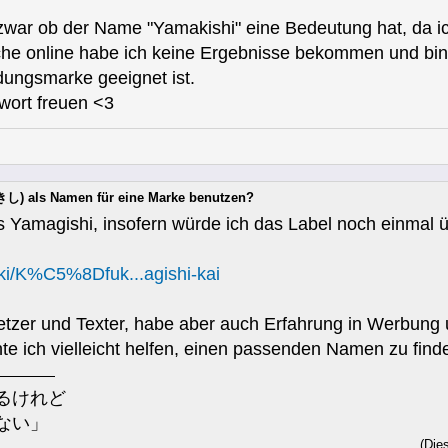
 zwar ob der Name "Yamakishi" eine Bedeutung hat, da 
he online habe ich keine Ergebnisse bekommen und bin
dungsmarke geeignet ist.
wort freuen <3
し) als Namen für eine Marke benutzen?
s Yamagishi, insofern würde ich das Label noch einmal 
wiki/K%C5%8Dfuk...agishi-kai
setzer und Texter, habe aber auch Erfahrung in Werbung
 ich vielleicht helfen, einen passenden Namen zu finden,
るけれど
ない」
(Die