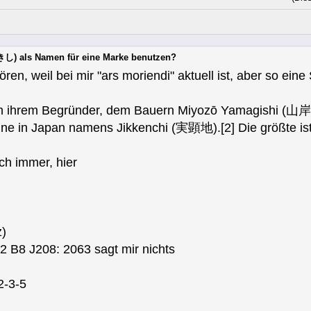
し) als Namen für eine Marke benutzen?
ren, weil bei mir "ars moriendi" aktuell ist, aber so eine S
ach ihrem Begründer, dem Bauern Miyozō Yamagishi (
ne in Japan namens Jikkenchi (実顕地).[2] Die größte ist 
ch immer, hier
)
B8 J208: 2063 sagt mir nichts
2-3-5