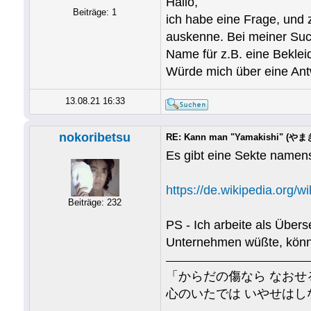
Hallo,
Beiträge: 1
ich habe eine Frage, und
auskenne. Bei meiner Suc
Name für z.B. eine Beklei
Würde mich über eine Ant
13.08.21 16:33
nokoribetsu
RE: Kann man "Yamakishi" (やまき
Es gibt eine Sekte namen
https://de.wikipedia.org/
Beiträge: 232
PS - Ich arbeite als Über
Unternehmen wüßte, könnte
「からだの傷なら なおせ
心のいたでは いやせはし