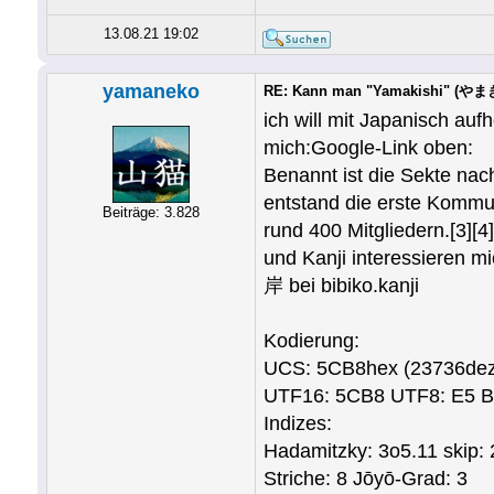
13.08.21 19:02
yamaneko
RE: Kann man "Yamakishi" (やまき
ich will mit Japanisch aufhö
mich:Google-Link oben:
Benannt ist die Sekte n
entstand die erste Kommu
Beiträge: 3.828
rund 400 Mitgliedern.[3][4]
und Kanji interessieren mi
岸 bei bibiko.kanji
Kodierung:
UCS: 5CB8hex (23736dez
UTF16: 5CB8 UTF8: E5 B2 
Indizes:
Hadamitzky: 3o5.11 skip: 
Striche: 8 Jōyō-Grad: 3