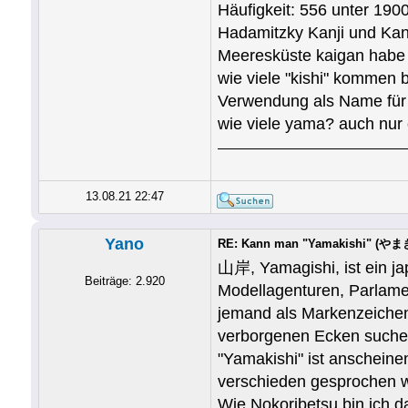
Häufigkeit: 556 unter 190
Hadamitzky Kanji und Kan
Meeresküste kaigan habe i
wie viele "kishi" kommen 
Verwendung als Name für 
wie viele yama? auch nur
13.08.21 22:47
Yano
RE: Kann man "Yamakishi" (やまき
山岸, Yamagishi, ist ein ja
Beiträge: 2.920
Modellagenturen, Parlame
jemand als Markenzeichen 
verborgenen Ecken suche
"Yamakishi" ist anscheine
verschieden gesprochen 
Wie Nokoribetsu bin ich d