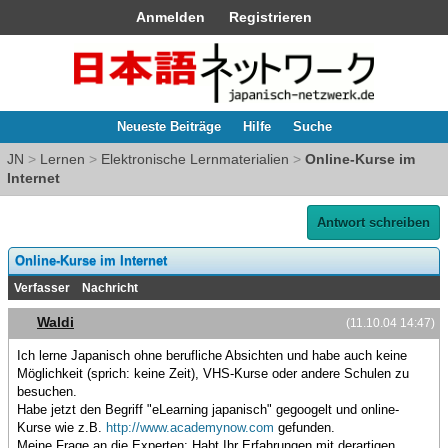
Anmelden
Registrieren
Neueste Beiträge
Hilfe
Suche
JN
>
Lernen
>
Elektronische Lernmaterialien
>
Online-Kurse im
Internet
Antwort schreiben
Online-Kurse im Internet
Verfasser
Nachricht
Waldi
(11.10.04 14:47)
Ich lerne Japanisch ohne berufliche Absichten und habe auch keine
Möglichkeit (sprich: keine Zeit), VHS-Kurse oder andere Schulen zu
besuchen.
Habe jetzt den Begriff "eLearning japanisch" gegoogelt und online-
Kurse wie z.B.
http://www.academynow.com
gefunden.
Meine Frage an die Experten: Habt Ihr Erfahrungen mit derartigen