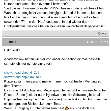
Kursen und könnt diese eventuell bewerten?
Sind vielleicht online-Kurse der VHS'en bekannt oder ähnliches? Mein
Wunsch ist, möglichst zeitunabhängig multimedial lernen zu können.
Nur Lehrbücher zu benutzen, ist eben zienlich trocken und es fehlt
sowohl der "Tritt in den Hi..." und auch hin und wieder das
Erfolgserlebnis, welches bei online-Kursen wahrscheinlich gegeben ist.
Quote
eolb
(11.10.04 15:24)
Hallo Waldi,
AcademyNow hatten wir hier vor langer Zeit schon einmal, deshalb
schreib ich hier nur die Links rein.
showthread.php?tid=239
showthread.php?tid=1109
Kurze Zusammenfassung meiner immer noch aktuellen Meinung zu
dem Thema:
Es sind nicht durchgehend Muttersprachler, es gibt ein online-Demo bei
Rosetta-Stone (Link ist auch irgendwo drin), die Software gibt es als
Explorer fuer wenig Geld bei Ebay oder (zumindest in Hamburg) auch in
einigen grossen Bibliotheken zum Testen.
Wenn Du Zugang zu Internetbazaren hast
such da doch mal...