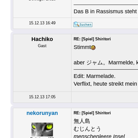
Das B in Rassismus steht 
15.12.13 16:49
Hachiko
RE: [Spiel] Shiritori
Gast
Stimmt
aber ジャム。Marmelde, könn
Edit: Marmelade.
Verflixt, heute streikt mei
15.12.13 17:05
nekorunyan
RE: [Spiel] Shiritori
無人島
むじんとう
menschenleere Insel