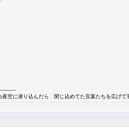
¶¶
¶
¶
¶
¶
れ夜空に潜り込んだら 閉じ込めてた言葉たちを広げて羽