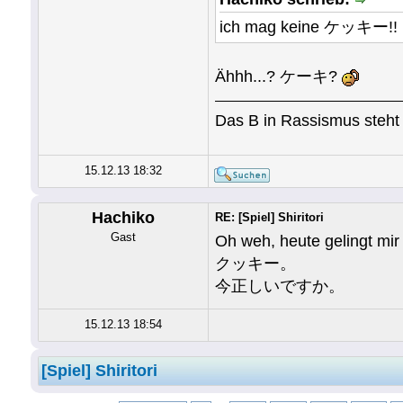
ich mag keine ケッキー!!
Ähhh...? ケーキ?
Das B in Rassismus steht 
15.12.13 18:32
Hachiko
RE: [Spiel] Shiritori
Gast
Oh weh, heute gelingt mir 
クッキー。
今正しいですか。
15.12.13 18:54
[Spiel] Shiritori