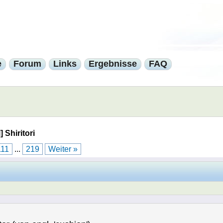
e
Forum
Links
Ergebnisse
FAQ
] Shiritori
111
...
219
Weiter »