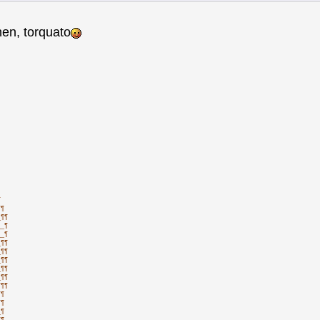
hen, torquato
¶
¶¶
_¶¶
__¶
__¶
_¶¶
_¶¶
_¶¶
_¶¶
_¶¶
¶¶¶
¶¶
¶¶
_¶