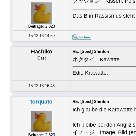
クッション Kissen, Polster 
Das B in Rassismus steht 
Beiträge: 2.823
15.12.13 14:59
Hachiko
RE: [Spiel] Shiritori
Gast
ネクタイ。Kawatte.
Edit: Krawatte.
15.12.13 16:43
torquato
RE: [Spiel] Shiritori
Ich glaube die Karawatte h
Ich bleibe bei den Anglizi
イメージ Image, Bild (engl
Beiträge: 2.823