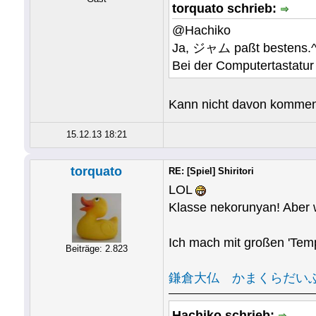
torquato schrieb:
@Hachiko
Ja, ジャム paßt bestens.^
Bei der Computertastatur 
Kann nicht davon komme
15.12.13 18:21
torquato
RE: [Spiel] Shiritori
LOL
Klasse nekorunyan! Aber w
Ich mach mit großen 'Temp
Beiträge: 2.823
鎌倉大仏 かまくらだい
Hachiko schrieb: