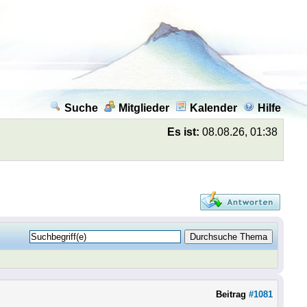
Suche
Mitglieder
Kalender
Hilfe
Es ist:
08.08.26, 01:38
Beitrag
#1081