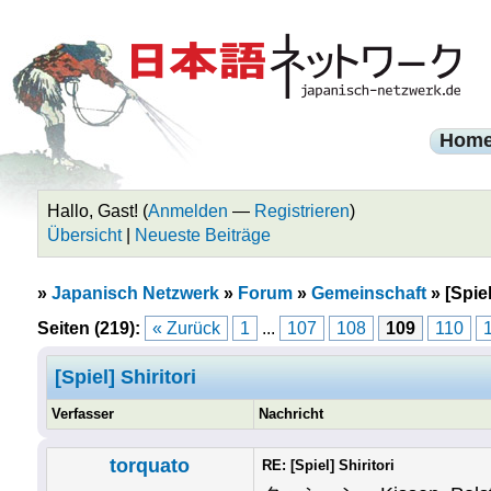
Hom
Hallo, Gast! (
Anmelden
—
Registrieren
)
Übersicht
|
Neueste Beiträge
»
Japanisch Netzwerk
»
Forum
»
Gemeinschaft
»
[Spiel
Seiten (219):
« Zurück
1
...
107
108
109
110
[Spiel] Shiritori
Verfasser
Nachricht
torquato
RE: [Spiel] Shiritori