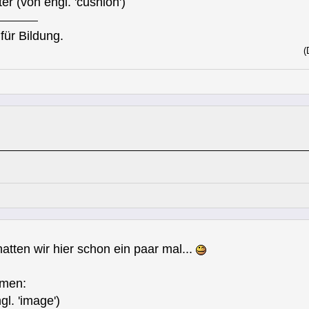
(von engl. 'cushion')
für Bildung.
(
atten wir hier schon ein paar mal...
smen:
. 'image')