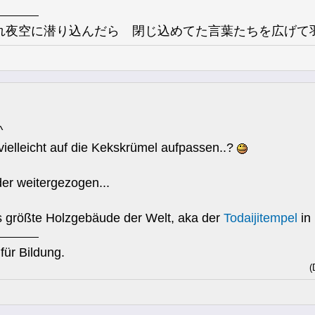
れ夜空に潜り込んだら 閉じ込めてた言葉たちを広げて羽
^
vielleicht auf die Kekskrümel aufpassen..?
er weitergezogen...
rößte Holzgebäude der Welt, aka der
Todaijitempel
in
für Bildung.
(