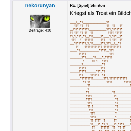
nekorunyan
RE: [Spiel] Shiritori
Kriegst als Trost ein Bildc
____¶__¶¶________________¶¶
___¶¶¶_¶¶__¶¶____________¶¶__¶¶___¶¶
__¶¶¶¶¶¶¶¶¶¶¶____________¶¶¶_¶¶¶¶¶¶¶
Beiträge: 438
¶¶_¶¶¶_¶¶_¶¶__¶¶__________¶¶¶¶_¶¶¶¶¶
¶¶_¶_¶¶¶_¶¶__¶¶¶_____¶¶____¶_¶¶¶__¶¶
_¶¶¶___¶__¶¶¶¶¶¶_____¶¶¶___¶_¶¶¶__¶¶
___¶¶¶¶¶¶¶¶_¶_¶¶_____¶¶¶_¶¶¶__¶__¶¶
____¶¶____¶¶¶¶¶¶¶¶¶¶¶¶_¶¶¶¶¶¶¶¶¶¶¶¶
_____¶¶_____________¶¶¶¶¶__¶¶¶
______¶¶¶¶¶________________¶¶¶
________¶¶¶_____¶¶____¶_¶¶¶¶¶
_________¶_____¶o_¶___¶¶¶¶
________¶_____________¶¶
______¶¶¶¶¶__________¶¶¶
______¶¶¶¶¶_______¶¶¶_¶¶
______¶¶¶_____¶¶¶¶¶¶__¶4
_______¶¶¶¶¶¶¶¶¶_______¶¶¶_¶¶¶¶¶¶¶¶¶¶¶¶
_________¶¶_¶¶___________¶¶¶¶________¶¶¶¶
____________¶¶___________________________
____________¶____________________________
___________¶¶________________¶¶__________
___________¶¶¶¶_______________¶¶_________
___________¶¶¶¶________________¶¶________
____________¶¶¶________________¶¶________
____________¶¶_¶_______________¶¶________
_____________¶¶¶_______________¶¶________
______________¶¶¶______________¶_________
______________¶¶¶¶_____________¶_________
______________¶¶_¶¶¶¶__¶______¶¶_________
______________¶¶___¶¶_¶¶_¶____¶¶_¶¶¶¶____
_______________¶¶____¶¶¶¶¶¶__¶¶__¶¶_¶¶___