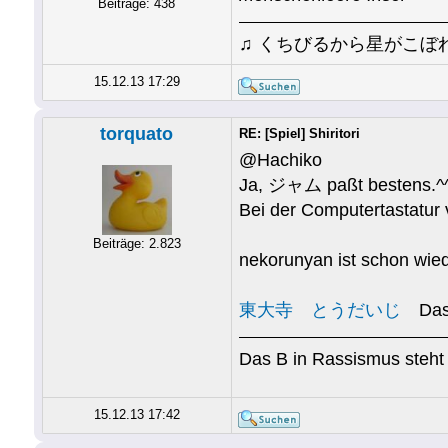
Beiträge: 438
♫ くちびるから星がこぼ
15.12.13 17:29
torquato
RE: [Spiel] Shiritori
@Hachiko
Ja, ジャム paßt bestens.^
Bei der Computertastatur 
Beiträge: 2.823
nekorunyan ist schon wied
東大寺 とうだいじ
Das g
Das B in Rassismus steht 
15.12.13 17:42