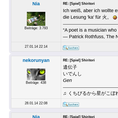
Nia
RE: [Spiel] Shiritori
Ich weiß, aber ich wollte 
die Lesung 'ka' für 火。
Beiträge: 3.793
“A poet is a musician who 
― Patrick Rothfuss, The 
27.01.14 22:14
nekorunyan
RE: [Spiel] Shiritori
遺伝子
いでんし
Gen
Beiträge: 438
♫ くちびるから星がこぼ
28.01.14 22:08
Nia
RE: [Spiel] Shiritori