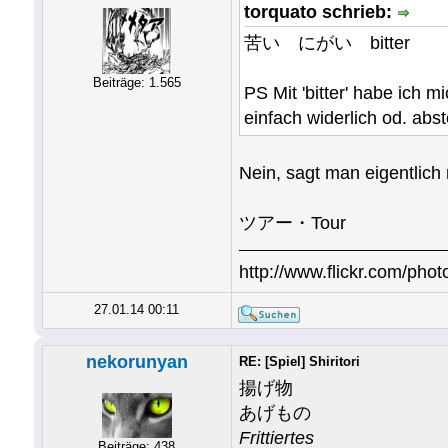
torquato schrieb:
苦い にがい bitter
Beiträge: 1.565
PS Mit 'bitter' habe ich 
einfach widerlich od. abs
Nein, sagt man eigentlich
ツアー・Tour
http://www.flickr.com/photo
27.01.14 00:11
nekorunyan
RE: [Spiel] Shiritori
揚げ物
あげもの
Frittiertes
Beiträge: 438