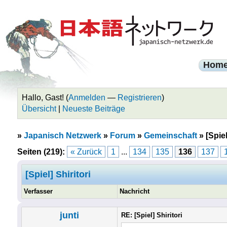
Hom
Hallo, Gast! (
Anmelden
—
Registrieren
)
Übersicht
|
Neueste Beiträge
»
Japanisch Netzwerk
»
Forum
»
Gemeinschaft
»
[Spiel
Seiten (219):
« Zurück
1
...
134
135
136
137
[Spiel] Shiritori
Verfasser
Nachricht
junti
RE: [Spiel] Shiritori