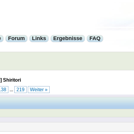
e
Forum
Links
Ergebnisse
FAQ
] Shiritori
138
...
219
Weiter »