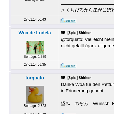
♫ くちびるから星がこぼ
27.01.14 00:43
Woa de Lodela
RE: [Spiel] Shiritori
@torquato: Vielleicht m
nicht gefällt (ganz allgeme
Beiträge: 1.539
27.01.14 09:35
torquato
RE: [Spiel] Shiritori
Danke Woa für den Rettun
in Erinnerung gehabt.
望み のぞみ Wunsch, Ho
Beiträge: 2.823