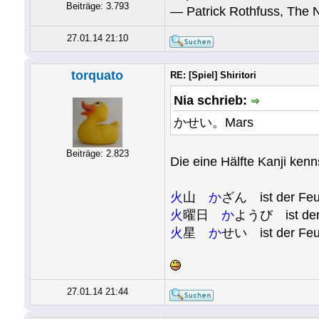
Beiträge: 3.793
― Patrick Rothfuss, The 
27.01.14 21:10
torquato
RE: [Spiel] Shiritori
Nia schrieb:
かせい。Mars
Beiträge: 2.823
Die eine Hälfte Kanji ken
火
山
か
ざん ist der Feue
火
曜日
か
ようび ist der 
火
星
か
せい ist der Feue
27.01.14 21:44