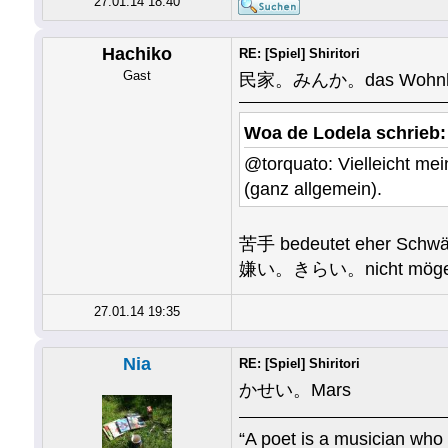
27.01.14 18:40
Hachiko
RE: [Spiel] Shiritori
Gast
民家。みんか。das Wohnh
Woa de Lodela schrieb
@torquato: Vielleicht m
(ganz allgemein).
苦手 bedeutet eher S
嫌い。きらい。nicht möge
27.01.14 19:35
Nia
RE: [Spiel] Shiritori
かせい。Mars
“A poet is a musician who 