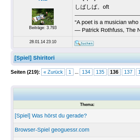
しばしば。oft
“A poet is a musician who 
Beiträge: 3.793
― Patrick Rothfuss, The 
28.01.14 23:10
[Spiel] Shiritori
Seiten (219):
« Zurück
1
...
134
135
136
137
Thema:
[Spiel] Was hörst du gerade?
Browser-Spiel geoguessr.com