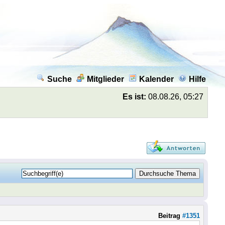
Suche
Mitglieder
Kalender
Hilfe
Es ist:
08.08.26, 05:27
Beitrag
#1351