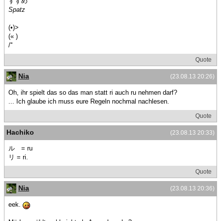
すずめ
Spatz
(•)>
(« )
/''
Quote
Nia
(23.08.13 20:26)
Oh, ihr spielt das so das man statt ri auch ru nehmen darf?
... Ich glaube ich muss eure Regeln nochmal nachlesen.
Quote
Hachiko
(23.08.13 20:33)
ル = ru
リ = ri.
Quote
Nia
(23.08.13 20:36)
eek.