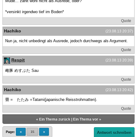
Müde... zählt wohl nicht als Ausrede, oder?
*versinkt irgendwo tief im Boden*
Quote
Hachiko
(23.08.13 20:37)
Nun ja, nicht unbedingt als Ausrede, jedoch durchwegs als Argument.
Quote
Respit
(23.08.13 20:39)
雌豚 めすぶた Sau
Quote
Hachiko
(23.08.13 20:42)
畳 = たたみ =Tatami(japanische Reisstrohmatten).
Quote
«
Ein Thema zurück
|
Ein Thema vor
»
Page:
«
15
»
Antwort schreiben