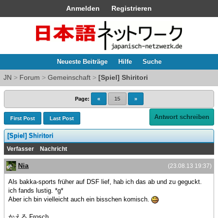
Anmelden
Registrieren
Neueste Beiträge
Hilfe
Suche
JN
>
Forum
>
Gemeinschaft
>
[Spiel] Shiritori
Page:
«
15
»
Antwort schreiben
First Post
Last Post
[Spiel] Shiritori
Verfasser
Nachricht
Nia
(23.08.13 19:37)
Als bakka-sports früher auf DSF lief, hab ich das ab und zu geguckt.
ich fands lustig. *g*
Aber ich bin vielleicht auch ein bisschen komisch.
かえる Frosch