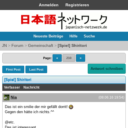
Anmelden
Registrieren
Neueste Beiträge
Hilfe
Suche
JN
>
Forum
>
Gemeinschaft
>
[Spiel] Shiritori
Page:
«
210
»
Antwort schreiben
First Post
Last Post
[Spiel] Shiritori
Verfasser
Nachricht
Nia
(08.06.16 19:54)
Das ist ein smilie der mir gefällt dorrit!
Gegen den hätte ich nichts.^^
@etc.
Das ist interessant.