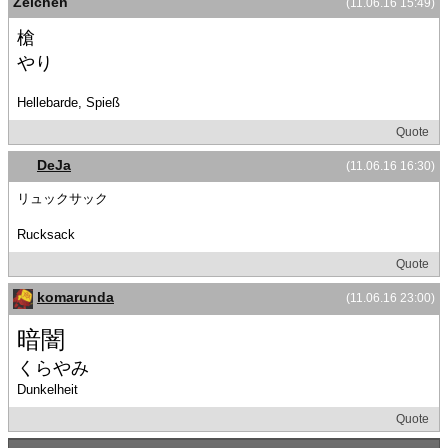
Zeichen
(11.06.16 15:49)
槍
やり
Hellebarde, Spieß
Quote
DeJa
(11.06.16 16:30)
リュックサック
Rucksack
Quote
komarunda
(11.06.16 23:00)
暗闇
くらやみ
Dunkelheit
Quote