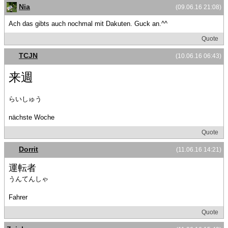
Nia
(09.06.16 21:08)
Ach das gibts auch nochmal mit Dakuten. Guck an.^^
Quote
TCJN
(10.06.16 06:43)
来週
らいしゅう
nächste Woche
Quote
Dorrit
(11.06.16 14:21)
運転者
うんてんしゃ
Fahrer
Quote