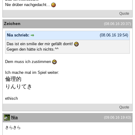
Nie drüber nachgedacht...
Quote
Zeichen
(08.06.16 20:37)
Nia schrieb:
(08.06.16 19:54)
Das ist ein smilie der mir gefällt dorrit!
Gegen den hätte ich nichts.^^
Dem muss ich zustimmen
Ich mache mal im Spiel weiter:
倫理的
りんりてき
ethisch
Quote
Nia
(09.06.16 19:43)
きらきら