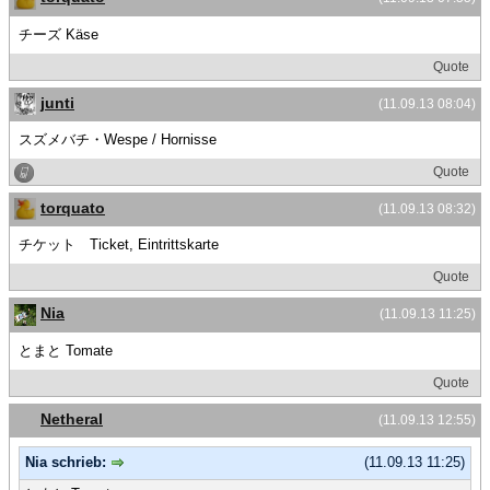
チーズ Käse
Quote
junti
(11.09.13 08:04)
スズメバチ・Wespe / Hornisse
Quote
torquato
(11.09.13 08:32)
チケット Ticket, Eintrittskarte
Quote
Nia
(11.09.13 11:25)
とまと Tomate
Quote
Netheral
(11.09.13 12:55)
Nia schrieb:
(11.09.13 11:25)