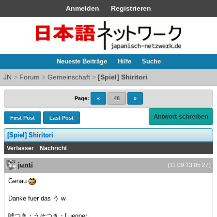
Anmelden
Registrieren
Neueste Beiträge
Hilfe
Suche
JN
>
Forum
>
Gemeinschaft
>
[Spiel] Shiritori
Page:
«
48
»
Antwort schreiben
First Post
Last Post
[Spiel] Shiritori
Verfasser
Nachricht
junti
(11.09.13 05:27)
Genau
Danke fuer das う w
嘘つき・うそつき・Luegner