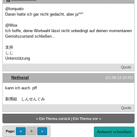
@torquato
Daran hatte ich gar nicht gedacht, aber ja^^''
@Woa
Ich hoffe, deine Wortwahl lässt nicht unbedingt auf deinen momentanen
Gemütszustand schließen...
支持
しじ
Unterstützung
Quote
Netheral
(21.08.13 20:45)
kann ich auch. pff
新撰組 しんせんぐみ
Quote
«
Ein Thema zurück
|
Ein Thema vor
»
Page:
«
8
»
Antwort schreiben