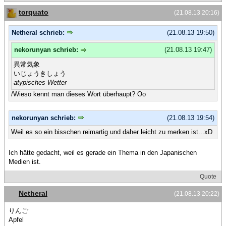
torquato
(21.08.13 20:16)
Netheral schrieb:
(21.08.13 19:50)
nekorunyan schrieb:
(21.08.13 19:47)
異常気象
いじょうきしょう
atypisches Wetter
/Wieso kennt man dieses Wort überhaupt? Oo
nekorunyan schrieb:
(21.08.13 19:54)
Weil es so ein bisschen reimartig und daher leicht zu merken ist...xD
Ich hätte gedacht, weil es gerade ein Thema in den Japanischen
Medien ist.
Quote
Netheral
(21.08.13 20:22)
りんご
Apfel