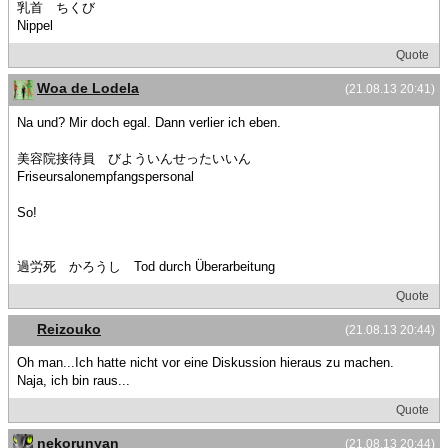
乳首 ちくび
Nippel
Quote
Woa de Lodela
(21.08.13 20:41)
Na und? Mir doch egal. Dann verlier ich eben.
美容院接待員 びよういんせったいいん
Friseursalonempfangspersonal
So!
過労死 かろうし Tod durch Überarbeitung
Quote
Reizouko
(21.08.13 20:44)
Oh man...Ich hatte nicht vor eine Diskussion hieraus zu machen.
Naja, ich bin raus...
Quote
nekorunyan
(21.08.13 20:44)