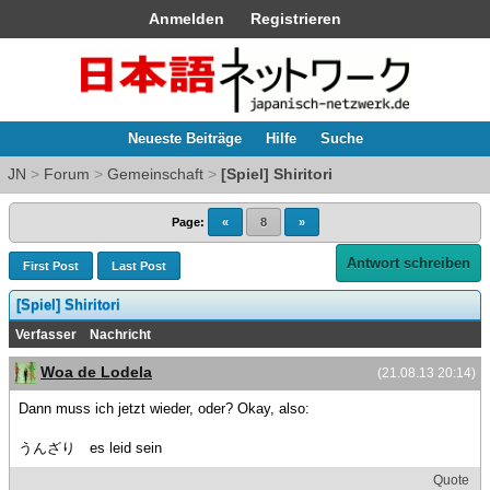
Anmelden
Registrieren
Neueste Beiträge
Hilfe
Suche
JN
>
Forum
>
Gemeinschaft
>
[Spiel] Shiritori
Page:
«
8
»
Antwort schreiben
First Post
Last Post
[Spiel] Shiritori
Verfasser
Nachricht
Woa de Lodela
(21.08.13 20:14)
Dann muss ich jetzt wieder, oder? Okay, also:
うんざり es leid sein
Quote