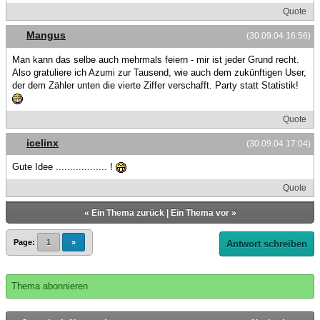
Quote
Mangus
(30.09.04 16:56)
Man kann das selbe auch mehrmals feiern - mir ist jeder Grund recht.
Also gratuliere ich Azumi zur Tausend, wie auch dem zukünftigen User,
der dem Zähler unten die vierte Ziffer verschafft. Party statt Statistik!
Quote
icelinx
(30.09.04 17:04)
Gute Idee .................. !
Quote
«
Ein Thema zurück
|
Ein Thema vor
»
Page:
1
»
Antwort schreiben
Thema abonnieren