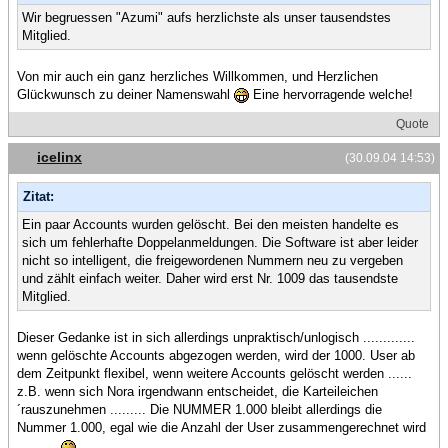
Wir begruessen "Azumi" aufs herzlichste als unser tausendstes
Mitglied.
Von mir auch ein ganz herzliches Willkommen, und Herzlichen
Glückwunsch zu deiner Namenswahl
Eine hervorragende welche!
Quote
icelinx
(30.09.04 14:53)
Zitat:
Ein paar Accounts wurden gelöscht. Bei den meisten handelte es
sich um fehlerhafte Doppelanmeldungen. Die Software ist aber leider
nicht so intelligent, die freigewordenen Nummern neu zu vergeben
und zählt einfach weiter. Daher wird erst Nr. 1009 das tausendste
Mitglied.
Dieser Gedanke ist in sich allerdings unpraktisch/unlogisch .............
wenn gelöschte Accounts abgezogen werden, wird der 1000. User ab
dem Zeitpunkt flexibel, wenn weitere Accounts gelöscht werden ......
z.B. wenn sich Nora irgendwann entscheidet, die Karteileichen
´rauszunehmen ......... Die NUMMER 1.000 bleibt allerdings die
Nummer 1.000, egal wie die Anzahl der User zusammengerechnet wird
..........