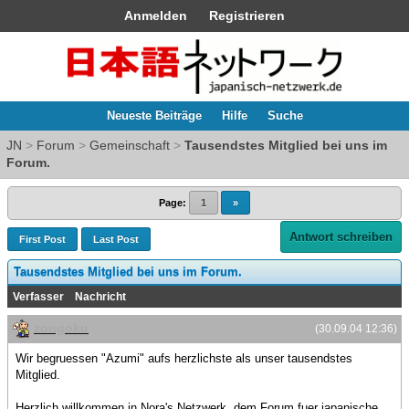
Anmelden
Registrieren
Neueste Beiträge
Hilfe
Suche
JN
>
Forum
>
Gemeinschaft
>
Tausendstes Mitglied bei uns im
Forum.
Page:
1
»
Antwort schreiben
First Post
Last Post
Tausendstes Mitglied bei uns im Forum.
Verfasser
Nachricht
zongoku
(30.09.04 12:36)
Wir begruessen "Azumi" aufs herzlichste als unser tausendstes
Mitglied.
Herzlich willkommen in Nora's Netzwerk, dem Forum fuer japanische