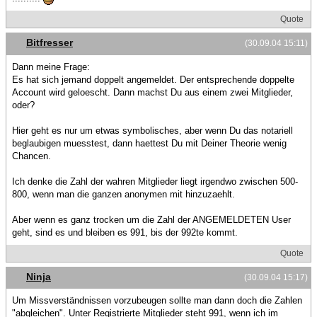
Quote
Bitfresser
(30.09.04 15:11)
Dann meine Frage:
Es hat sich jemand doppelt angemeldet. Der entsprechende doppelte
Account wird geloescht. Dann machst Du aus einem zwei Mitglieder,
oder?
Hier geht es nur um etwas symbolisches, aber wenn Du das notariell
beglaubigen muesstest, dann haettest Du mit Deiner Theorie wenig
Chancen.
Ich denke die Zahl der wahren Mitglieder liegt irgendwo zwischen 500-
800, wenn man die ganzen anonymen mit hinzuzaehlt.
Aber wenn es ganz trocken um die Zahl der ANGEMELDETEN User
geht, sind es und bleiben es 991, bis der 992te kommt.
Quote
Ninja
(30.09.04 15:17)
Um Missverständnissen vorzubeugen sollte man dann doch die Zahlen
"abgleichen". Unter Registrierte Mitglieder steht 991, wenn ich im