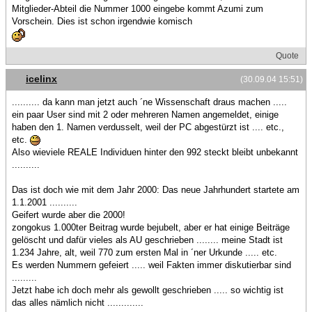
Mitglieder-Abteil die Nummer 1000 eingebe kommt Azumi zum
Vorschein. Dies ist schon irgendwie komisch
Quote
icelinx
(30.09.04 15:51)
.......... da kann man jetzt auch ´ne Wissenschaft draus machen .....
ein paar User sind mit 2 oder mehreren Namen angemeldet, einige
haben den 1. Namen verdusselt, weil der PC abgestürzt ist .... etc.,
etc.
Also wieviele REALE Individuen hinter den 992 steckt bleibt unbekannt
..........
Das ist doch wie mit dem Jahr 2000: Das neue Jahrhundert startete am
1.1.2001 ..........
Geifert wurde aber die 2000!
zongokus 1.000ter Beitrag wurde bejubelt, aber er hat einige Beiträge
gelöscht und dafür vieles als AU geschrieben ........ meine Stadt ist
1.234 Jahre, alt, weil 770 zum ersten Mal in ´ner Urkunde ..... etc.
Es werden Nummern gefeiert ..... weil Fakten immer diskutierbar sind
.........
Jetzt habe ich doch mehr als gewollt geschrieben ..... so wichtig ist
das alles nämlich nicht .............