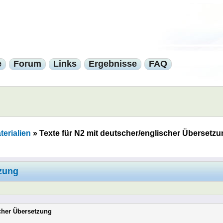
e
Forum
Links
Ergebnisse
FAQ
erialien
»
Texte für N2 mit deutscher/englischer Übersetzu
tzung
scher Übersetzung