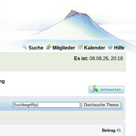
Suche
Mitglieder
Kalender
Hilfe
Es ist:
08.08.26, 20:18
ng
Beitrag
#1