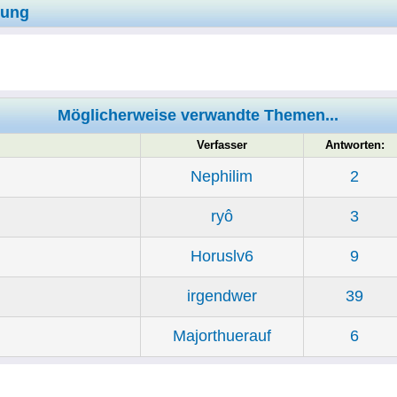
zung
Möglicherweise verwandte Themen...
Verfasser
Antworten:
Nephilim
2
ryô
3
Horuslv6
9
irgendwer
39
Majorthuerauf
6