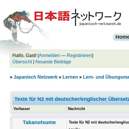
Hom
Hallo, Gast! (
Anmelden
—
Registrieren
)
Übersicht
|
Neueste Beiträge
»
Japanisch Netzwerk
»
Lernen
»
Lern- und Übungsmat
Texte für N2 mit deutscher/englischer Überse
Verfasser
Nachricht
Takanotsume
Texte für N2 mit deutscher/engli