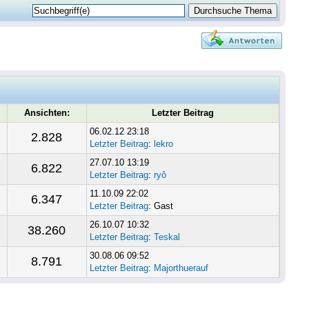
Ansichten:
Letzter Beitrag
06.02.12 23:18
2.828
Letzter Beitrag
:
lekro
27.07.10 13:19
6.822
Letzter Beitrag
:
ryô
11.10.09 22:02
6.347
Letzter Beitrag
: Gast
26.10.07 10:32
38.260
Letzter Beitrag
:
Teskal
30.08.06 09:52
8.791
Letzter Beitrag
:
Majorthuerauf