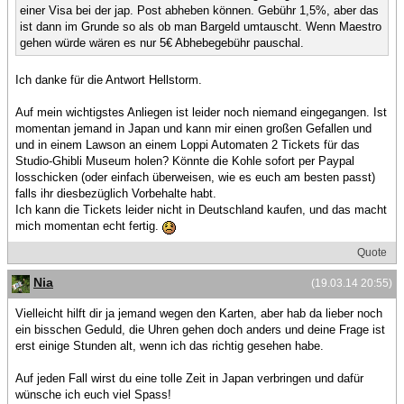
einer Visa bei der jap. Post abheben können. Gebühr 1,5%, aber das
ist dann im Grunde so als ob man Bargeld umtauscht. Wenn Maestro
gehen würde wären es nur 5€ Abhebegebühr pauschal.
Ich danke für die Antwort Hellstorm.
Auf mein wichtigstes Anliegen ist leider noch niemand eingegangen. Ist
momentan jemand in Japan und kann mir einen großen Gefallen und
und in einem Lawson an einem Loppi Automaten 2 Tickets für das
Studio-Ghibli Museum holen? Könnte die Kohle sofort per Paypal
losschicken (oder einfach überweisen, wie es euch am besten passt)
falls ihr diesbezüglich Vorbehalte habt.
Ich kann die Tickets leider nicht in Deutschland kaufen, und das macht
mich momentan echt fertig.
Quote
Nia
(19.03.14 20:55)
Vielleicht hilft dir ja jemand wegen den Karten, aber hab da lieber noch
ein bisschen Geduld, die Uhren gehen doch anders und deine Frage ist
erst einige Stunden alt, wenn ich das richtig gesehen habe.
Auf jeden Fall wirst du eine tolle Zeit in Japan verbringen und dafür
wünsche ich euch viel Spass!