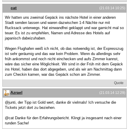
cat
(21.03.14 10:25)
Wir hatten uns zweimal Gepäck ins nächste Hotel in einer anderen
Stadt senden lassen und waren dazwischen 1-4 Nächte nur mit
Rucksack unterwegs. Hat einwandfrei geklappt und war garnicht mal so
teuer. Es ist zu empfehlen, Namen und Adresse des Hotels auf
japanisch dabeizuhaben.
Wegen Flughafen weiß ich nicht, ob das notwendig ist, der Expresszug
ist sehr geräumig und das war kein Problem. Wenn du allerdings sehr
früh ankommst und noch nicht einchecken und aufs Zimmer kannst,
wäre das sicher eine Möglichkeit. Wir sind in der Früh mit dem Gepäck
ins Hotel, haben das dort abgegeben, und als wir am Nachmittag dann
zum Checkin kamen, war das Gepäck schon am Zimmer.
Quote
Azrael
(21.03.14 12:29)
@junti, der Tipp ist Gold wert, danke dir vielmals! Ich versuche die
Tickets jetzt dort zu beziehen.
@cat Danke für den Erfahrungsbericht. Klingt ja insgesamt nach einer
runden Sache!