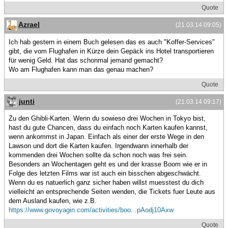
Quote
Azrael
(21.03.14 09:05)
Ich hab gestern in einem Buch gelesen das es auch "Koffer-Services"
gibt, die vom Flughafen in Kürze dein Gepäck ins Hotel transportieren
für wenig Geld. Hat das schonmal jemand gemacht?
Wo am Flughafen kann man das genau machen?
Quote
junti
(21.03.14 09:17)
Zu den Ghibli-Karten. Wenn du sowieso drei Wochen in Tokyo bist,
hast du gute Chancen, dass du einfach noch Karten kaufen kannst,
wenn ankommst in Japan. Einfach als einer der erste Wege in den
Lawson und dort die Karten kaufen. Irgendwann innerhalb der
kommenden drei Wochen sollte da schon noch was frei sein.
Besonders an Wochentagen geht es und der krasse Boom wie er in
Folge des letzten Films war ist auch ein bisschen abgeschwächt.
Wenn du es natuerlich ganz sicher haben willst muesstest du dich
vielleicht an entsprechende Seiten wenden, die Tickets fuer Leute aus
dem Ausland kaufen, wie z.B.
https://www.govoyagin.com/activities/boo...pAodj10Axw
Quote