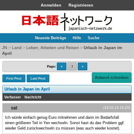
Anmelden
Registrieren
Neueste Beiträge
Hilfe
Suche
JN
>
Land
>
Leben, Arbeiten und Reisen
>
Urlaub in Japan im
April
Page:
«
3
»
Antwort schreiben
First Post
Last Post
Urlaub in Japan im April
Verfasser
Nachricht
cat
(19.03.14 16:20)
Ich würde einfach genug Euro mitnehmen und dann im Bedarfsfall
einen größeren Teil in Yen wechseln. Sonst hast du das Problem ggf.
wieder Geld zurückwechseln zu müssen (was auch wieder kostet).