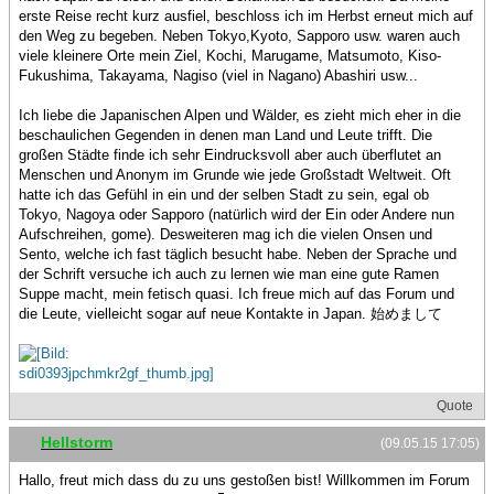
erste Reise recht kurz ausfiel, beschloss ich im Herbst erneut mich auf
den Weg zu begeben. Neben Tokyo,Kyoto, Sapporo usw. waren auch
viele kleinere Orte mein Ziel, Kochi, Marugame, Matsumoto, Kiso-
Fukushima, Takayama, Nagiso (viel in Nagano) Abashiri usw...
Ich liebe die Japanischen Alpen und Wälder, es zieht mich eher in die
beschaulichen Gegenden in denen man Land und Leute trifft. Die
großen Städte finde ich sehr Eindrucksvoll aber auch überflutet an
Menschen und Anonym im Grunde wie jede Großstadt Weltweit. Oft
hatte ich das Gefühl in ein und der selben Stadt zu sein, egal ob
Tokyo, Nagoya oder Sapporo (natürlich wird der Ein oder Andere nun
Aufschreihen, gome). Desweiteren mag ich die vielen Onsen und
Sento, welche ich fast täglich besucht habe. Neben der Sprache und
der Schrift versuche ich auch zu lernen wie man eine gute Ramen
Suppe macht, mein fetisch quasi. Ich freue mich auf das Forum und
die Leute, vielleicht sogar auf neue Kontakte in Japan. 始めまして
Quote
Hellstorm
(09.05.15 17:05)
Hallo, freut mich dass du zu uns gestoßen bist! Willkommen im Forum