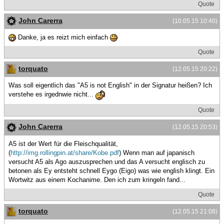
Quote
John Carerra
(10.05.15 10:40)
Danke, ja es reizt mich einfach
Quote
torquato
(12.05.15 20:22)
Was soll eigentlich das "A5 is not English" in der Signatur heißen? Ich
verstehe es irgednwie nicht...
Quote
John Carerra
(12.05.15 20:53)
A5 ist der Wert für die Fleischqualität,
(
http://img.rollingpin.at/share/Kobe.pdf
) Wenn man auf japanisch
versucht A5 als Ago auszusprechen und das A versucht englisch zu
betonen als Ey entsteht schnell Eygo (Eigo) was wie english klingt. Ein
Wortwitz aus einem Kochanime. Den ich zum kringeln fand...
Quote
torquato
(12.05.15 21:08)