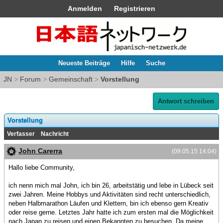
Anmelden
Registrieren
Neueste Beiträge
Hilfe
Suche
JN
>
Forum
>
Gemeinschaft
>
Vorstellung
Antwort schreiben
Vorstellung
Verfasser
Nachricht
John Carerra
(09.05.15 14:04)
Hallo liebe Community,
ich nenn mich mal John, ich bin 26, arbeitstätig und lebe in Lübeck seit
zwei Jahren. Meine Hobbys und Aktivitäten sind recht unterschiedlich,
neben Halbmarathon Läufen und Klettern, bin ich ebenso gern Kreativ
oder reise gerne. Letztes Jahr hatte ich zum ersten mal die Möglichkeit
nach Japan zu reisen und einen Bekannten zu besuchen. Da meine