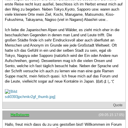
erste Reise recht kurz ausfiel, beschloss ich im Herbst erneut mich auf
den Weg zu begeben. Neben Tokyo,Kyoto, Sapporo usw. waren auch
viele kleinere Orte mein Ziel, Kochi, Marugame, Matsumoto, Kiso-
Fukushima, Takayama, Nagiso (viel in Nagano) Abashiri usw...
Ich liebe die Japanischen Alpen und Wälder, es zieht mich eher in die
beschaulichen Gegenden in denen man Land und Leute trifft. Die
großen Städte finde ich sehr Eindrucksvoll aber auch überflutet an
Menschen und Anonym im Grunde wie jede Großstadt Weltweit. Oft
hatte ich das Gefühl in ein und der selben Stadt zu sein, egal ob
Tokyo, Nagoya oder Sapporo (natürlich wird der Ein oder Andere nun
Aufschreihen, gome). Desweiteren mag ich die vielen Onsen und
Sento, welche ich fast täglich besucht habe. Neben der Sprache und
der Schrift versuche ich auch zu lernen wie man eine gute Ramen
Suppe macht, mein fetisch quasi. Ich freue mich auf das Forum und
die Leute, vielleicht sogar auf neue Kontakte in Japan. 始めまして
Quote
Hellstorm
(09.05.15 17:05)
Hallo, freut mich dass du zu uns gestoßen bist! Willkommen im Forum