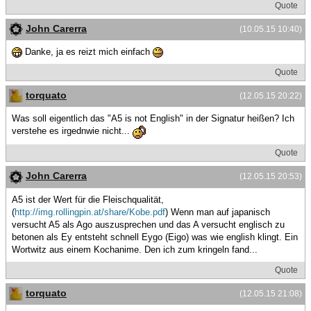
Quote
John Carerra
(10.05.15 10:40)
Danke, ja es reizt mich einfach
Quote
torquato
(12.05.15 20:22)
Was soll eigentlich das "A5 is not English" in der Signatur heißen? Ich
verstehe es irgednwie nicht...
Quote
John Carerra
(12.05.15 20:53)
A5 ist der Wert für die Fleischqualität,
(
http://img.rollingpin.at/share/Kobe.pdf
) Wenn man auf japanisch
versucht A5 als Ago auszusprechen und das A versucht englisch zu
betonen als Ey entsteht schnell Eygo (Eigo) was wie english klingt. Ein
Wortwitz aus einem Kochanime. Den ich zum kringeln fand...
Quote
torquato
(12.05.15 21:08)