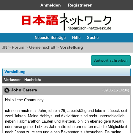
Anmelden
Registrieren
Neueste Beiträge
Hilfe
Suche
JN
>
Forum
>
Gemeinschaft
>
Vorstellung
Antwort schreiben
Vorstellung
Verfasser
Nachricht
John Carerra
(09.05.15 14:04)
Hallo liebe Community,
ich nenn mich mal John, ich bin 26, arbeitstätig und lebe in Lübeck seit
zwei Jahren. Meine Hobbys und Aktivitäten sind recht unterschiedlich,
neben Halbmarathon Läufen und Klettern, bin ich ebenso gern Kreativ
oder reise gerne. Letztes Jahr hatte ich zum ersten mal die Möglichkeit
nach Japan zu reisen und einen Bekannten zu besuchen. Da meine