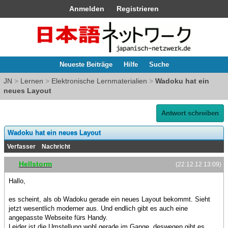
Anmelden
Registrieren
Neueste Beiträge
Hilfe
Suche
JN
>
Lernen
>
Elektronische Lernmaterialien
>
Wadoku hat ein
neues Layout
Antwort schreiben
Wadoku hat ein neues Layout
Verfasser
Nachricht
Hellstorm
(22.12.12 13:09)
Hallo,
es scheint, als ob Wadoku gerade ein neues Layout bekommt. Sieht
jetzt wesentlich moderner aus. Und endlich gibt es auch eine
angepasste Webseite fürs Handy.
Leider ist die Umstellung wohl gerade im Gange, deswegen gibt es