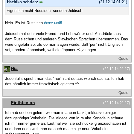
Hachiko schrieb:
(21.12.14 01:21)
Eigentlich nicht Russisch, sondern Jiddisch
Nein. Es ist Russisch
боже мой!
Jiddisch hat sehr viele Fremd- und Lehnwörter und -Ausdrücke aus
dem Russischen und anderen Slawischen Sprachen übernommen. Das
wäre ungefähr so, als ob man sagen würde, daß 'pen' nicht Englisch
sei, sondern Japanisch, weil die Japaner ペン sagen.
Quote
Nia
(22.12.14 21:17)
Jedenfalls spricht man das 'moi' nicht so aus wie ich dachte. Ich hab
das nämlich immer französisch gelesen.^^
Quote
Firithfenion
(22.12.14 21:17)
Ich hab soeben gelernt wie man in Japan tankt, inklusive einiger
dazugehöriger Vokabeln. Die Videos von Mira aka Kanadajin schaue
ich mir immer gerne an. Erstmal weil sie schnuckelig anzuschauen ist
und dann noch weil man da auch mal einige neue Vokabeln