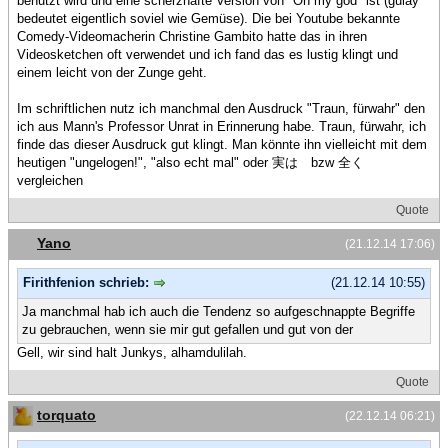
benutzt wird und eine scherzhafte Version von "Oh my god" ist (gulay
bedeutet eigentlich soviel wie Gemüse). Die bei Youtube bekannte
Comedy-Videomacherin Christine Gambito hatte das in ihren
Videosketchen oft verwendet und ich fand das es lustig klingt und
einem leicht von der Zunge geht.
Im schriftlichen nutz ich manchmal den Ausdruck "Traun, fürwahr" den
ich aus Mann's Professor Unrat in Erinnerung habe. Traun, fürwahr, ich
finde das dieser Ausdruck gut klingt. Man könnte ihn vielleicht mit dem
heutigen "ungelogen!", "also echt mal" oder 実は bzw 全く
vergleichen
Quote
Yano
(21.12.14 17:06)
Firithfenion schrieb:
(21.12.14 10:55)
Ja manchmal hab ich auch die Tendenz so aufgeschnappte Begriffe
zu gebrauchen, wenn sie mir gut gefallen und gut von der
Gell, wir sind halt Junkys, alhamdulilah.
Quote
torquato
(22.12.14 06:21)