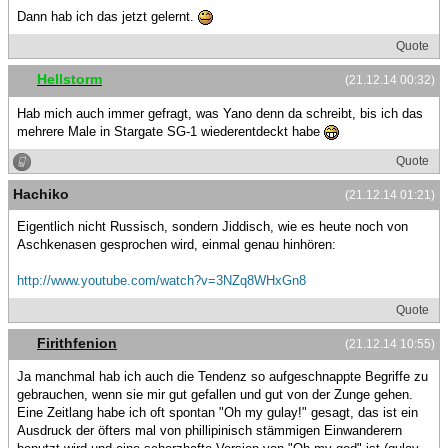
Dann hab ich das jetzt gelernt.
Quote
Hellstorm
(21.12.14 00:32)
Hab mich auch immer gefragt, was Yano denn da schreibt, bis ich das
mehrere Male in Stargate SG-1 wiederentdeckt habe
Quote
Hachiko
(21.12.14 01:21)
Eigentlich nicht Russisch, sondern Jiddisch, wie es heute noch von
Aschkenasen gesprochen wird, einmal genau hinhören:
http://www.youtube.com/watch?v=3NZq8WHxGn8
Quote
Firithfenion
(21.12.14 10:55)
Ja manchmal hab ich auch die Tendenz so aufgeschnappte Begriffe zu
gebrauchen, wenn sie mir gut gefallen und gut von der Zunge gehen.
Eine Zeitlang habe ich oft spontan "Oh my gulay!" gesagt, das ist ein
Ausdruck der öfters mal von phillipinisch stämmigen Einwanderern