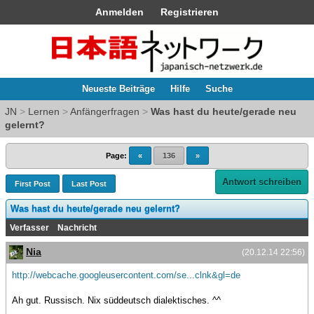
Anmelden
Registrieren
Neueste Beiträge
Hilfe
Suche
JN
>
Lernen
>
Anfängerfragen
>
Was hast du heute/gerade neu
gelernt?
Page:
«
136
»
Antwort schreiben
First Post
Last Post
Was hast du heute/gerade neu gelernt?
Verfasser
Nachricht
Nia
(20.12.14 22:56)
http://webcache.googleusercontent.com/se...clnk&gl=de
Ah gut. Russisch. Nix süddeutsch dialektisches. ^^