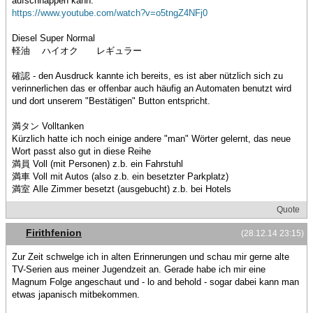
aufschnappen kann.
https://www.youtube.com/watch?v=o5tngZ4NFj0
Diesel Super Normal
軽油 ハイオク レギュラー
確認 - den Ausdruck kannte ich bereits, es ist aber nützlich sich zu
verinnerlichen das er offenbar auch häufig an Automaten benutzt wird
und dort unserem "Bestätigen" Button entspricht.
満タン Volltanken
Kürzlich hatte ich noch einige andere "man" Wörter gelernt, das neue
Wort passt also gut in diese Reihe
満員 Voll (mit Personen) z.b. ein Fahrstuhl
満車 Voll mit Autos (also z.b. ein besetzter Parkplatz)
満室 Alle Zimmer besetzt (ausgebucht) z.b. bei Hotels
Quote
Firithfenion
(28.12.14 23:15)
Zur Zeit schwelge ich in alten Erinnerungen und schau mir gerne alte
TV-Serien aus meiner Jugendzeit an. Gerade habe ich mir eine
Magnum Folge angeschaut und - lo and behold - sogar dabei kann man
etwas japanisch mitbekommen.