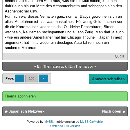
nehmen alles aus dem Auto raus, was sie für Müll halten, kriechen
dafür auch bis zur Mitte des Armaturenbretts und schnappen sich den
Aschenbecher usw.
Für mich war dieses Verhalten ganz normal, Babys gewöhnen sich an
alles. Autofahren ist halt was maskulines. Für wenig Geld machen sie
dir die Karre sauber, wechseln das Öl, kleine Reparaturen, Birnen
wechseln, Keilriemen nachspannen und all son Zeug. Man darf ja auch
- wie ein anderer Amerikaner mal (im Chicago Tribune = Japan Times)
angemerkt hat - in J weder ein dreckiges Auto fahren noch ein
sauberes Motorrad.
Quote
«
Ein Thema zurück
|
Ein Thema vor
»
Page:
«
136
»
Antwort schreiben
Thema abonnieren
Japanisch Netzwerk
Nach oben
Powered by
MyBB
, mobile version by
MyBB GoMobile
.
Switch to Full Version