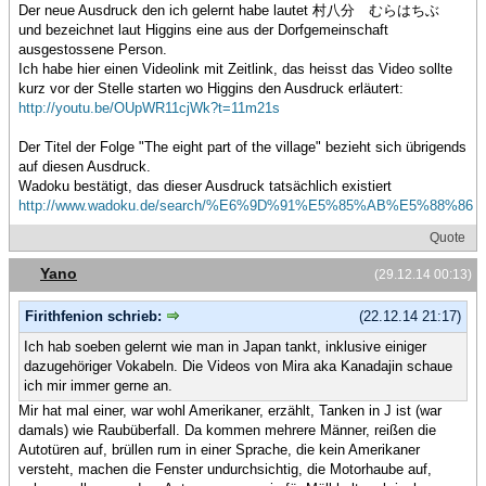
Der neue Ausdruck den ich gelernt habe lautet 村八分 むらはちぶ
und bezeichnet laut Higgins eine aus der Dorfgemeinschaft
ausgestossene Person.
Ich habe hier einen Videolink mit Zeitlink, das heisst das Video sollte
kurz vor der Stelle starten wo Higgins den Ausdruck erläutert:
http://youtu.be/OUpWR11cjWk?t=11m21s
Der Titel der Folge "The eight part of the village" bezieht sich übrigends
auf diesen Ausdruck.
Wadoku bestätigt, das dieser Ausdruck tatsächlich existiert
http://www.wadoku.de/search/%E6%9D%91%E5%85%AB%E5%88%86
Quote
Yano
(29.12.14 00:13)
Firithfenion schrieb:
(22.12.14 21:17)
Ich hab soeben gelernt wie man in Japan tankt, inklusive einiger
dazugehöriger Vokabeln. Die Videos von Mira aka Kanadajin schaue
ich mir immer gerne an.
Mir hat mal einer, war wohl Amerikaner, erzählt, Tanken in J ist (war
damals) wie Raubüberfall. Da kommen mehrere Männer, reißen die
Autotüren auf, brüllen rum in einer Sprache, die kein Amerikaner
versteht, machen die Fenster undurchsichtig, die Motorhaube auf,