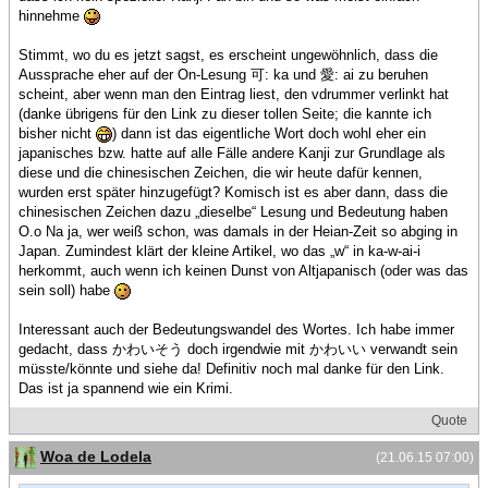
hinnehme
Stimmt, wo du es jetzt sagst, es erscheint ungewöhnlich, dass die
Aussprache eher auf der On-Lesung 可: ka und 愛: ai zu beruhen
scheint, aber wenn man den Eintrag liest, den vdrummer verlinkt hat
(danke übrigens für den Link zu dieser tollen Seite; die kannte ich
bisher nicht
) dann ist das eigentliche Wort doch wohl eher ein
japanisches bzw. hatte auf alle Fälle andere Kanji zur Grundlage als
diese und die chinesischen Zeichen, die wir heute dafür kennen,
wurden erst später hinzugefügt? Komisch ist es aber dann, dass die
chinesischen Zeichen dazu „dieselbe“ Lesung und Bedeutung haben
O.o Na ja, wer weiß schon, was damals in der Heian-Zeit so abging in
Japan. Zumindest klärt der kleine Artikel, wo das „w“ in ka-w-ai-i
herkommt, auch wenn ich keinen Dunst von Altjapanisch (oder was das
sein soll) habe
Interessant auch der Bedeutungswandel des Wortes. Ich habe immer
gedacht, dass かわいそう doch irgendwie mit かわいい verwandt sein
müsste/könnte und siehe da! Definitiv noch mal danke für den Link.
Das ist ja spannend wie ein Krimi.
Quote
Woa de Lodela
(21.06.15 07:00)