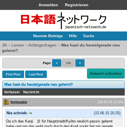
Anmelden
Registrieren
Neueste Beiträge
Hilfe
Suche
JN
>
Lernen
>
Anfängerfragen
>
Was hast du heute/gerade neu
gelernt?
Page:
«
156
»
Antwort schreiben
First Post
Last Post
Was hast du heute/gerade neu gelernt?
Verfasser
Nachricht
torquato
(16.06.15 13:34)
Nia schrieb:
(15.06.15 20:25)
Da ich das Kanji 京 für Hauptstadt/Kyôto neulich passiv gelernt
habe und mir das wohl noch durch den Kopf spukt fiel mir gerade