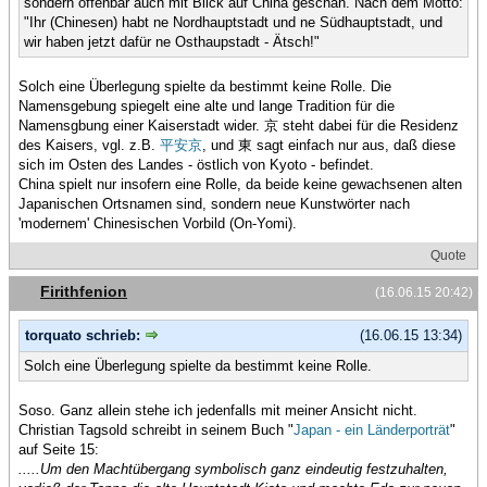
sondern offenbar auch mit Blick auf China geschah. Nach dem Motto:
"Ihr (Chinesen) habt ne Nordhauptstadt und ne Südhauptstadt, und
wir haben jetzt dafür ne Osthaupstadt - Ätsch!"
Solch eine Überlegung spielte da bestimmt keine Rolle. Die
Namensgebung spiegelt eine alte und lange Tradition für die
Namensgbung einer Kaiserstadt wider. 京 steht dabei für die Residenz
des Kaisers, vgl. z.B.
平安京
, und 東 sagt einfach nur aus, daß diese
sich im Osten des Landes - östlich von Kyoto - befindet.
China spielt nur insofern eine Rolle, da beide keine gewachsenen alten
Japanischen Ortsnamen sind, sondern neue Kunstwörter nach
'modernem' Chinesischen Vorbild (On-Yomi).
Quote
Firithfenion
(16.06.15 20:42)
torquato schrieb:
(16.06.15 13:34)
Solch eine Überlegung spielte da bestimmt keine Rolle.
Soso. Ganz allein stehe ich jedenfalls mit meiner Ansicht nicht.
Christian Tagsold schreibt in seinem Buch "
Japan - ein Länderporträt
"
auf Seite 15:
.....Um den Machtübergang symbolisch ganz eindeutig festzuhalten,