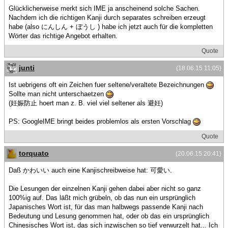
Glücklicherweise merkt sich IME ja anscheinend solche Sachen.
Nachdem ich die richtigen Kanji durch separates schreiben erzeugt
habe (also にんしん + ぼうし ) habe ich jetzt auch für die kompletten
Wörter das richtige Angebot erhalten.
Quote
junti
(18.06.15 11:05)
Ist uebrigens oft ein Zeichen fuer seltene/veraltete Bezeichnungen
Sollte man nicht unterschaetzen
(妊娠防止 hoert man z. B. viel viel seltener als 避妊)
PS: GoogleIME bringt beides problemlos als ersten Vorschlag
Quote
torquato
(20.06.15 20:41)
Daß かわいい auch eine Kanjischreibweise hat: 可愛い.
Die Lesungen der einzelnen Kanji gehen dabei aber nicht so ganz
100%ig auf. Das läßt mich grübeln, ob das nun ein ursprünglich
Japanisches Wort ist, für das man halbwegs passende Kanji nach
Bedeutung und Lesung genommen hat, oder ob das ein ursprünglich
Chinesisches Wort ist, das sich inzwischen so tief verwurzelt hat... Ich