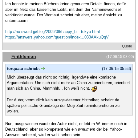
Ich konnte in meinen Büchern keine genaueren Details finden, dafür
aber im Netz das kaiserliche Edikt, mit dem der Namenswechsel
verkündet wurde. Der Wortlaut scheint mir eher, meine Ansicht zu
untermauern.
http://no-sword.jp/blog/2009/09/happy_bi...tokyo.html
https://answers.yahoo.com/question/index...033AAkuQqV
Quote
Firithfenion
(17.06.15 08:09)
torquato schrieb:
(17.06.15 05:53)
Mich überzeugt das nicht so richtig. Irgendwie eine komische
Argumentation. Um sich nicht mehr an China zu orientieren, orientiert
man sich an China. Mmmhhh... Ich weiß nicht.
Der Autor, vermutlich kein ausgewiesener Historiker, scheint da
spätere politische Grundzüge der Meiji-Zeit reininterpretieren zu
wollen.
Nun, ausgewiesen wurde der Autor nicht, er lebt m.W. immer noch in
Deutschland, aber so kompetent wie ein
wmumem
der bei Yahoo-
Answers schreibt, wird er wohl schon sein.