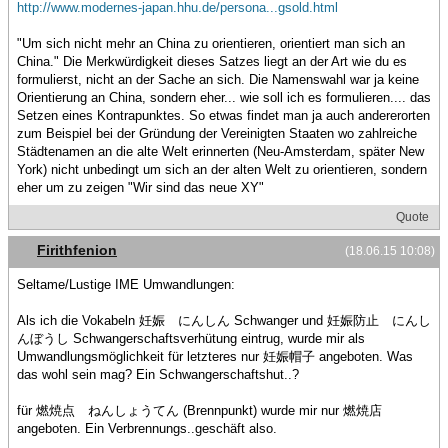
http://www.modernes-japan.hhu.de/persona...gsold.html
"Um sich nicht mehr an China zu orientieren, orientiert man sich an
China." Die Merkwürdigkeit dieses Satzes liegt an der Art wie du es
formulierst, nicht an der Sache an sich. Die Namenswahl war ja keine
Orientierung an China, sondern eher... wie soll ich es formulieren.... das
Setzen eines Kontrapunktes. So etwas findet man ja auch andererorten
zum Beispiel bei der Gründung der Vereinigten Staaten wo zahlreiche
Städtenamen an die alte Welt erinnerten (Neu-Amsterdam, später New
York) nicht unbedingt um sich an der alten Welt zu orientieren, sondern
eher um zu zeigen "Wir sind das neue XY"
Quote
Firithfenion
(18.06.15 10:08)
Seltame/Lustige IME Umwandlungen:
Als ich die Vokabeln 妊娠 にんしん Schwanger und 妊娠防止 にんし
んぼうし Schwangerschaftsverhütung eintrug, wurde mir als
Umwandlungsmöglichkeit für letzteres nur 妊娠帽子 angeboten. Was
das wohl sein mag? Ein Schwangerschaftshut..?
für 燃焼点 ねんしょうてん (Brennpunkt) wurde mir nur 燃焼店
angeboten. Ein Verbrennungs..geschäft also.