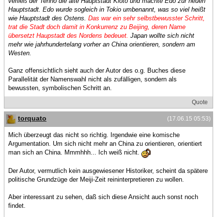
verließ der Tenno die alte Hauptstadt Kioto und machte Edo zur neuen
Hauptstadt. Edo wurde sogleich in Tokio umbenannt, was so viel heißt
wie Hauptstadt des Ostens.
Das war ein sehr selbstbewusster Schritt,
trat die Stadt doch damit in Konkurrenz zu Beijing, deren Name
übersetzt Haupstadt des Nordens bedeuet.
Japan wollte sich nicht
mehr wie jahrhundertelang vorher an China orientieren, sondern am
Westen.
Ganz offensichtlich sieht auch der Autor des o.g. Buches diese
Parallelität der Namenswahl nicht als zufälligen, sondern als
bewussten, symbolischen Schritt an.
Quote
torquato
(17.06.15 05:53)
Mich überzeugt das nicht so richtig. Irgendwie eine komische
Argumentation. Um sich nicht mehr an China zu orientieren, orientiert
man sich an China. Mmmhhh... Ich weiß nicht.
Der Autor, vermutlich kein ausgewiesener Historiker, scheint da spätere
politische Grundzüge der Meiji-Zeit reininterpretieren zu wollen.
Aber interessant zu sehen, daß sich diese Ansicht auch sonst noch
findet.