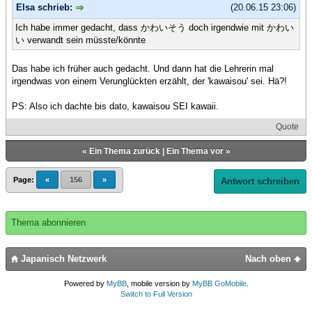
Elsa schrieb:
(20.06.15 23:06)
Ich habe immer gedacht, dass かわいそう doch irgendwie mit かわい
い verwandt sein müsste/könnte
Das habe ich früher auch gedacht. Und dann hat die Lehrerin mal
irgendwas von einem Verunglückten erzählt, der 'kawaisou' sei. Hä?!
PS: Also ich dachte bis dato, kawaisou SEI kawaii.
Quote
«
Ein Thema zurück
|
Ein Thema vor
»
Page:
«
156
»
Antwort schreiben
Thema abonnieren
Japanisch Netzwerk
Nach oben
Powered by
MyBB
, mobile version by
MyBB GoMobile
.
Switch to Full Version