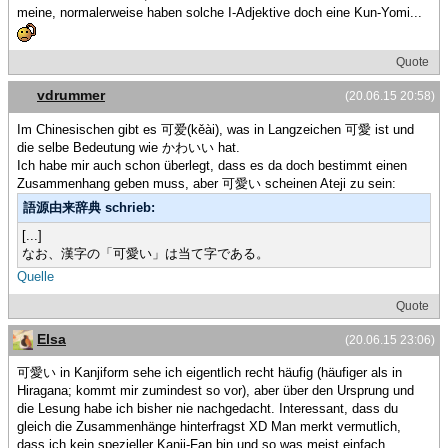
meine, normalerweise haben solche I-Adjektive doch eine Kun-Yomi...
Quote
vdrummer
(20.06.15 20:58)
Im Chinesischen gibt es 可爱(kěài), was in Langzeichen 可愛 ist und
die selbe Bedeutung wie かわいい hat.
Ich habe mir auch schon überlegt, dass es da doch bestimmt einen
Zusammenhang geben muss, aber 可愛い scheinen Ateji zu sein:
語源由来辞典 schrieb:
[...]
なお、漢字の「可愛い」は当て字である。
Quelle
Quote
Elsa
(20.06.15 23:06)
可愛い in Kanjiform sehe ich eigentlich recht häufig (häufiger als in
Hiragana; kommt mir zumindest so vor), aber über den Ursprung und
die Lesung habe ich bisher nie nachgedacht. Interessant, dass du
gleich die Zusammenhänge hinterfragst XD Man merkt vermutlich,
dass ich kein spezieller Kanji-Fan bin und so was meist einfach