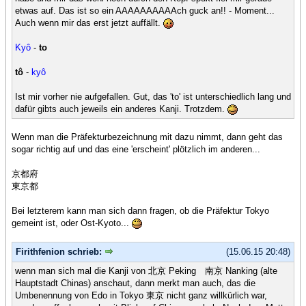
etwas auf. Das ist so ein AAAAAAAAAAch guck an!! - Moment...
Auch wenn mir das erst jetzt auffällt.
Kyô
-
to
tô
-
kyô
Ist mir vorher nie aufgefallen. Gut, das 'to' ist unterschiedlich lang und
dafür gibts auch jeweils ein anderes Kanji. Trotzdem.
Wenn man die Präfekturbezeichnung mit dazu nimmt, dann geht das
sogar richtig auf und das eine 'erscheint' plötzlich im anderen...
京都府
東京都
Bei letzterem kann man sich dann fragen, ob die Präfektur Tokyo
gemeint ist, oder Ost-Kyoto...
Firithfenion schrieb:
(15.06.15 20:48)
wenn man sich mal die Kanji von 北京 Peking 南京 Nanking (alte
Hauptstadt Chinas) anschaut, dann merkt man auch, das die
Umbenennung von Edo in Tokyo 東京 nicht ganz willkürlich war,