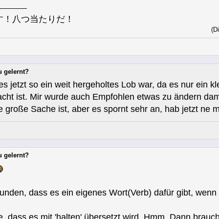
す！八つ当たりだ！
(D
u gelernt?
es jetzt so ein weit hergeholtes Lob war, da es nur ein k
acht ist. Mir wurde auch Empfohlen etwas zu ändern dam
e große Sache ist, aber es spornt sehr an, hab jetzt ne
u gelernt?
unden, dass es ein eigenes Wort(Verb) dafür gibt, wenn m
e, dass es mit 'halten' übersetzt wird. Hmm. Dann brauch