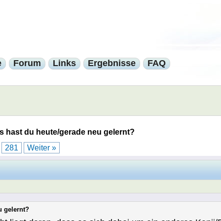
e
Forum
Links
Ergebnisse
FAQ
 hast du heute/gerade neu gelernt?
.
281
Weiter »
u gelernt?