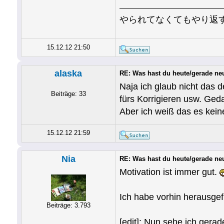
やられてなくてもやり返
15.12.12 21:50
alaska
RE: Was hast du heute/gerade ne
Naja ich glaub nicht das d
Beiträge: 33
fürs Korrigieren usw. Ged
Aber ich weiß das es kein
15.12.12 21:59
Nia
RE: Was hast du heute/gerade ne
Motivation ist immer gut.
Ich habe vorhin herausgef
Beiträge: 3.793
[edit]: Nun sehe ich gerad