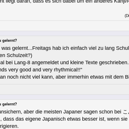
ht liegt daran, dass es sich dabei um ein anderes Kanji/
(D
u gelernt?
h was gelernt...Freitags hab ich einfach viel zu lang Sc
gen Schulzeit?)
al bei Lang-8 angemeldet und kleine Texte geschrieben.
ds very good and very rhythmical!!"
an noch nicht viel kann, aber immerhin etwas mit dem
u gelernt?
cht verunsichern, aber die meisten Japaner sagen 
dass das eigene Japanisch etwas besser ist, wenn sie a
rigieren.