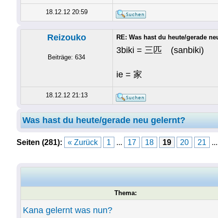
18.12.12 20:59
Reizouko
RE: Was hast du heute/gerade ne
3biki = 三匹 (sanbiki)
Beiträge: 634
ie = 家
18.12.12 21:13
Was hast du heute/gerade neu gelernt?
Seiten (281):
« Zurück
1
...
17
18
19
20
21
..
Thema:
Kana gelernt was nun?