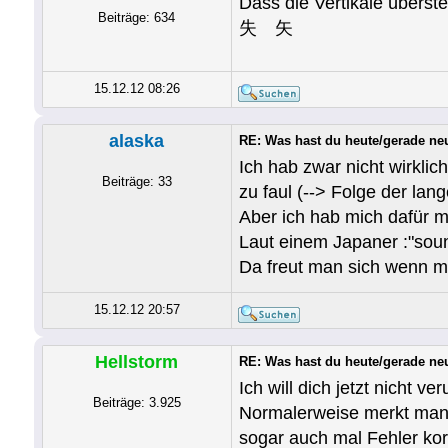
Dass die Vertikale überste
Beiträge: 634
失 矢
15.12.12 08:26
alaska
RE: Was hast du heute/gerade ne
Ich hab zwar nicht wirklic
Beiträge: 33
zu faul (--> Folge der lan
Aber ich hab mich dafür m
Laut einem Japaner :"soun
Da freut man sich wenn m
15.12.12 20:57
Hellstorm
RE: Was hast du heute/gerade ne
Ich will dich jetzt ni
Beiträge: 3.925
Normalerweise merkt man, 
sogar auch mal Fehler kor