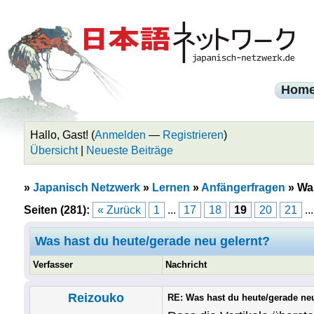
Hom
Hallo, Gast! (
Anmelden
—
Registrieren
)
Übersicht
|
Neueste Beiträge
»
Japanisch Netzwerk
»
Lernen
»
Anfängerfragen
»
Was
Seiten (281):
« Zurück
1
...
17
18
19
20
21
..
Was hast du heute/gerade neu gelernt?
Verfasser
Nachricht
Reizouko
RE: Was hast du heute/gerade ne