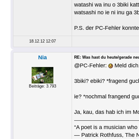
watashi wa inu o 3biki ka
watsashi no ie ni inu ga 3
P.S. der PC-Fehler konnt
18.12.12 12:07
Nia
RE: Was hast du heute/gerade ne
@PC-Fehler:
Meld dich,
3biki? ebiki? *fragend guc
Beiträge: 3.793
ie? *nochmal frangend gu
Ja, kau, das hab ich im 
“A poet is a musician who 
― Patrick Rothfuss, The 