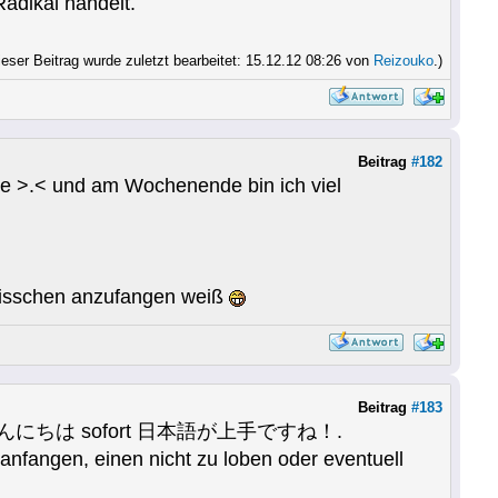
Radikal handelt.
ieser Beitrag wurde zuletzt bearbeitet: 15.12.12 08:26 von
Reizouko
.)
Beitrag
#182
hule >.< und am Wochenende bin ich viel
 Bisschen anzufangen weiß
Beitrag
#183
schon bei こんにちは sofort 日本語が上手ですね！.
nfangen, einen nicht zu loben oder eventuell