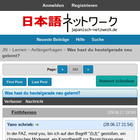
Anmelden
Registrieren
Neueste Beiträge
Hilfe
Suche
JN
>
Lernen
>
Anfängerfragen
>
Was hast du heute/gerade neu
gelernt?
Page:
«
202
»
Antwort schreiben
First Post
Last Post
Was hast du heute/gerade neu gelernt?
Verfasser
Nachricht
Firithfenion
(29.06.17 19:59)
Yano schrieb:
(28.06.17 21:54)
In der FAZ, mind you, bin ich auf den Begriff "白左" gestoßen, ein
chinesisches Modewort, ein Kampfbegriff zur Bezeichnung einer