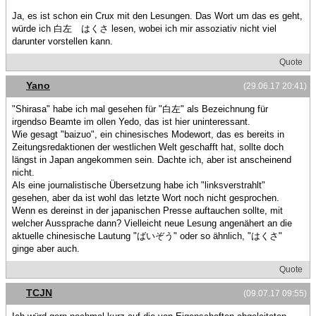
Ja, es ist schon ein Crux mit den Lesungen. Das Wort um das es geht,
würde ich 白左 はくさ lesen, wobei ich mir assoziativ nicht viel
darunter vorstellen kann.
Quote
Yano
(29.06.17 20:41)
"Shirasa" habe ich mal gesehen für "白左" als Bezeichnung für
irgendso Beamte im ollen Yedo, das ist hier uninteressant.
Wie gesagt "baizuo", ein chinesisches Modewort, das es bereits in
Zeitungsredaktionen der westlichen Welt geschafft hat, sollte doch
längst in Japan angekommen sein. Dachte ich, aber ist anscheinend
nicht.
Als eine journalistische Übersetzung habe ich "linksverstrahlt"
gesehen, aber da ist wohl das letzte Wort noch nicht gesprochen.
Wenn es dereinst in der japanischen Presse auftauchen sollte, mit
welcher Aussprache dann? Vielleicht neue Lesung angenähert an die
aktuelle chinesische Lautung "ばいぞう" oder so ähnlich, "はくさ"
ginge aber auch.
Quote
TCJN
(09.07.17 09:55)