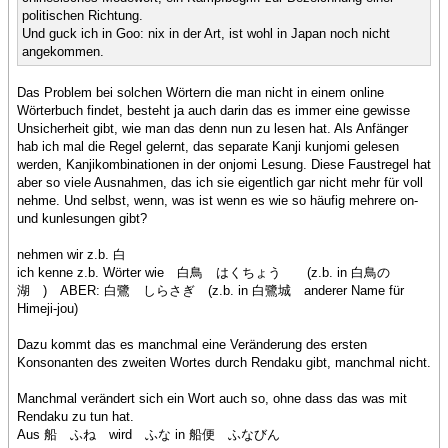
politischen Richtung.
Und guck ich in Goo: nix in der Art, ist wohl in Japan noch nicht
angekommen.
Das Problem bei solchen Wörtern die man nicht in einem online
Wörterbuch findet, besteht ja auch darin das es immer eine gewisse
Unsicherheit gibt, wie man das denn nun zu lesen hat. Als Anfänger
hab ich mal die Regel gelernt, das separate Kanji kunjomi gelesen
werden, Kanjikombinationen in der onjomi Lesung. Diese Faustregel hat
aber so viele Ausnahmen, das ich sie eigentlich gar nicht mehr für voll
nehme. Und selbst, wenn, was ist wenn es wie so häufig mehrere on-
und kunlesungen gibt?
nehmen wir z.b. 白
ich kenne z.b. Wörter wie 白鳥 はくちょう (z.b. in 白鳥の
湖 ) ABER: 白鷺 しらさぎ (z.b. in 白鷺城 anderer Name für
Himeji-jou)
Dazu kommt das es manchmal eine Veränderung des ersten
Konsonanten des zweiten Wortes durch Rendaku gibt, manchmal nicht.
Manchmal verändert sich ein Wort auch so, ohne dass das was mit
Rendaku zu tun hat.
Aus 船 ふね wird ふな in 船便 ふなびん