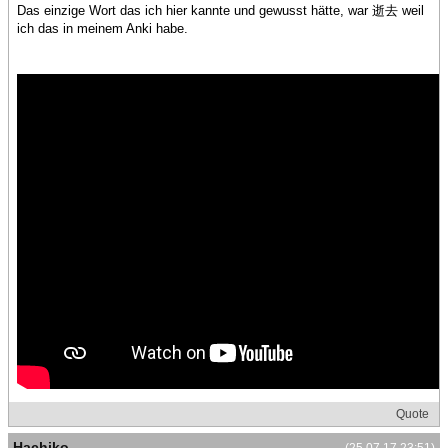
Das einzige Wort das ich hier kannte und gewusst hätte, war 逝去 weil
ich das in meinem Anki habe.
Quote
Hachiko