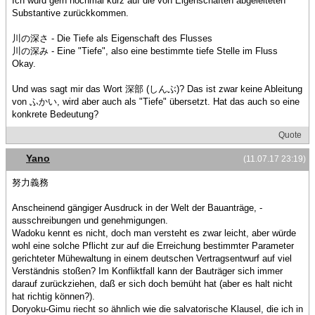
Ich würd gern nochmal kurz auf die von Eigenschaften abgeleiteten
Substantive zurückkommen.
川の深さ - Die Tiefe als Eigenschaft des Flusses
川の深み - Eine "Tiefe", also eine bestimmte tiefe Stelle im Fluss
Okay.
Und was sagt mir das Wort 深部 (しんぶ)? Das ist zwar keine Ableitung
von ふかい, wird aber auch als "Tiefe" übersetzt. Hat das auch so eine
konkrete Bedeutung?
Quote
Yano
(11.07.17 23:19)
努力義務
Anscheinend gängiger Ausdruck in der Welt der Bauanträge, -
ausschreibungen und genehmigungen.
Wadoku kennt es nicht, doch man versteht es zwar leicht, aber würde
wohl eine solche Pflicht zur auf die Erreichung bestimmter Parameter
gerichteter Mühewaltung in einem deutschen Vertragsentwurf auf viel
Verständnis stoßen? Im Konfliktfall kann der Bauträger sich immer
darauf zurückziehen, daß er sich doch bemüht hat (aber es halt nicht
hat richtig können?).
Doryoku-Gimu riecht so ähnlich wie die salvatorische Klausel, die ich in