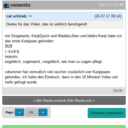
yamaneko
(26.07.17 10:45)
cat schrieb:
(26.07.17 09:14)
Danke für das Video, das ist wirklich beruhigend!
mit Stopptaste, KanjiQuick und WadokuJiten und bibiko-Kanji habe ich
das erste Kanjipaar gefunden:
所謂
いわゆる
iwayuru
angeblich, sogenannt, vorgeblich, wie man zu sagen pflegt
vdrummer hat vermutlich viel rascher zusätzlich vier Kanjipaare
gefunden, ich hatte den Eindruck, dass in den 10 Minuten Video viel
mehr gefragt wurde.
Quote
«
Ein Thema zurück
|
Ein Thema vor
»
Page:
«
202
»
Antwort schreiben