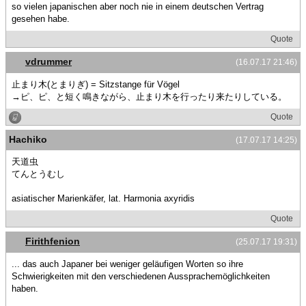
so vielen japanischen aber noch nie in einem deutschen Vertrag
gesehen habe.
Quote
vdrummer
(16.07.17 21:46)
止まり木(とまりぎ) = Sitzstange für Vögel
→ピ、ピ、と短く鳴きながら、止まり木を行ったり来たりしている。
Quote
Hachiko
(17.07.17 14:25)
天道虫
てんとうむし
asiatischer Marienkäfer, lat. Harmonia axyridis
Quote
Firithfenion
(25.07.17 19:31)
... das auch Japaner bei weniger geläufigen Worten so ihre
Schwierigkeiten mit den verschiedenen Aussprachemöglichkeiten
haben.