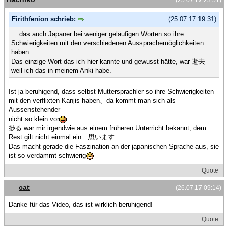
(25.07.17 23:51)
Firithfenion schrieb:
(25.07.17 19:31)
... das auch Japaner bei weniger geläufigen Worten so ihre
Schwierigkeiten mit den verschiedenen Aussprachemöglichkeiten
haben.
Das einzige Wort das ich hier kannte und gewusst hätte, war 逝去
weil ich das in meinem Anki habe.
Ist ja beruhigend, dass selbst Muttersprachler so ihre Schwierigkeiten
mit den verflixten Kanjis haben、da kommt man sich als
Aussenstehender
nicht so klein vor
捗る war mir irgendwie aus einem früheren Unterricht bekannt, dem
Rest gilt nicht einmal ein 思います.
Das macht gerade die Faszination an der japanischen Sprache aus, sie
ist so verdammt schwierig
Quote
cat
(26.07.17 09:14)
Danke für das Video, das ist wirklich beruhigend!
Quote