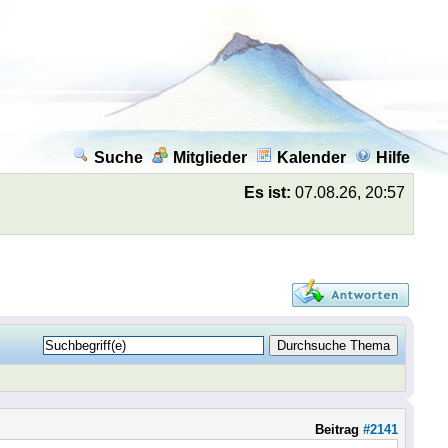
Suche
Mitglieder
Kalender
Hilfe
Es ist:
07.08.26, 20:57
Beitrag
#2141