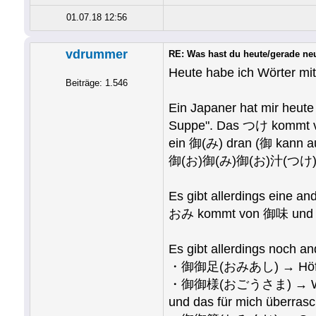
01.07.18 12:56
vdrummer
RE: Was hast du heute/gerade ne
Heute habe ich Wörter mi
Beiträge: 1.546
Ein Japaner hat mir heu
Suppe". Das つけ kommt vo
ein 御(み) dran (御 kann 
御(お)御(み)御(お)汁(つけ), 
Es gibt allerdings eine an
おみ kommt von 御味 und 
Es gibt allerdings noch 
・御御足(おみあし) → Höflich 
・御御様(おごうさま) → W
und das für mich überras