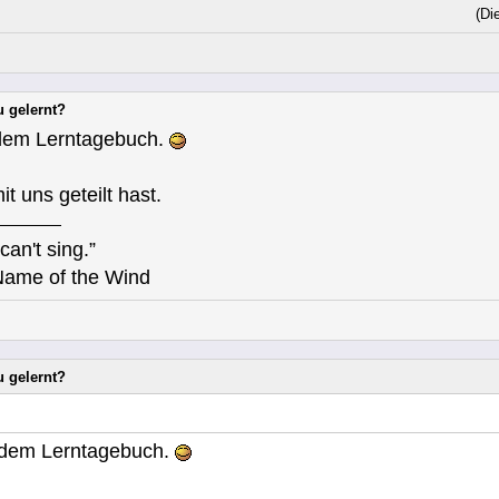
(Di
u gelernt?
 dem Lerntagebuch.
t uns geteilt hast.
can't sing.”
Name of the Wind
u gelernt?
t dem Lerntagebuch.