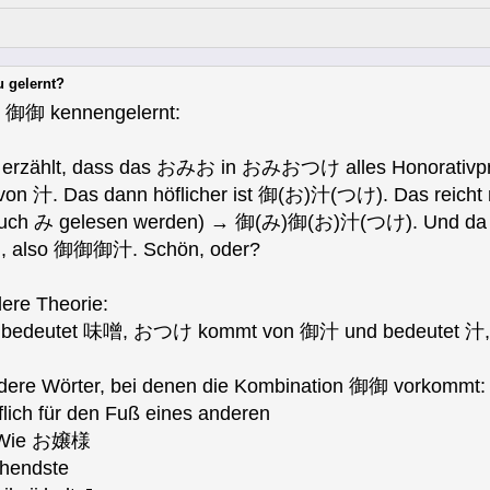
u gelernt?
t 御御 kennengelernt:
te erzählt, dass das おみお in おみおつけ alles Honorativp
n 汁. Das dann höflicher ist 御(お)汁(つけ). Das reicht na
auch み gelesen werden) → 御(み)御(お)汁(つけ). Und da k
also 御御御汁. Schön, oder?
dere Theorie:
bedeutet 味噌, おつけ kommt von 御汁 und bedeutet 汁,
andere Wörter, bei denen die Kombination 御御 vorkommt:
für den Fuß eines anderen
ie お嬢様
chendste