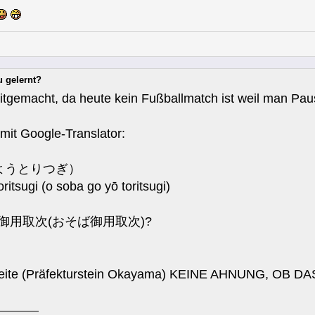
u gelernt?
itgemacht, da heute kein Fußballmatch ist weil man Pau
 mit Google-Translator:
ようとりつぎ）
ritsugi (o soba go yō toritsugi)
) 御側御用取次(おそば御用取次)?
er Seite (Präfekturstein Okayama) KEINE AHNUNG, OB D