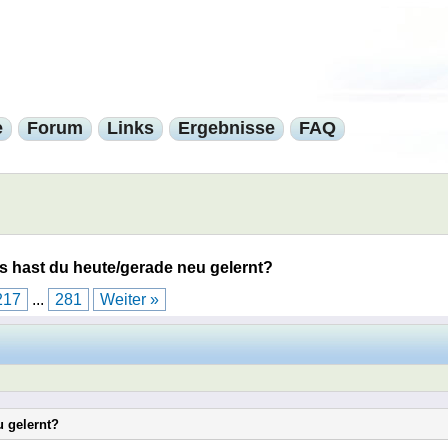
e
Forum
Links
Ergebnisse
FAQ
 hast du heute/gerade neu gelernt?
217
...
281
Weiter »
u gelernt?