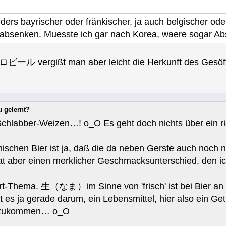
ders bayrischer oder fränkischer, ja auch belgischer od
absenken. Muesste ich gar nach Korea, waere sogar Abs
vergißt man aber leicht die Herkunft des Gesöffs, 
u gelernt?
chlabber-Weizen…! o_O Es geht doch nichts über ein ric
ischen Bier ist ja, daß die da neben Gerste auch noch n
at aber einen merklicher Geschmacksunterschied, den ic
t-Thema. 生（なま）im Sinne von 'frisch' ist bei Bier an si
 es ja gerade darum, ein Lebensmittel, hier also ein Ge
wegzukommen… o_O