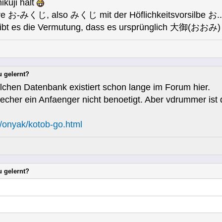
ji halt
äre お-みくじ, also みくじ mit der Höflichkeitsvorsilbe お..
es die Vermutung, dass es ursprünglich 大御(おおみ) 
u gelernt?
olchen Datenbank existiert schon lange im Forum hier.
echer ein Anfaenger nicht benoetigt. Aber vdrummer ist d
m/onyak/kotob-go.html
u gelernt?