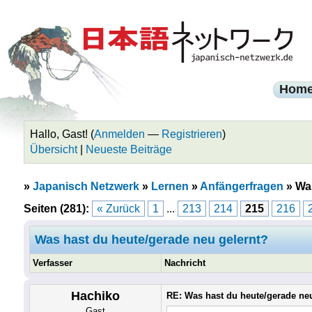
Hom
Hallo, Gast! (
Anmelden
—
Registrieren
)
Übersicht
|
Neueste Beiträge
»
Japanisch Netzwerk
»
Lernen
»
Anfängerfragen
»
Was
Seiten (281):
« Zurück
1
...
213
214
215
216
Was hast du heute/gerade neu gelernt?
Verfasser
Nachricht
Hachiko
RE: Was hast du heute/gerade ne
Gast