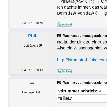
・御御籤(おみくじ) → Omiku
Ich dachte immer, das w
Beim おみ von おみあし gibt 
04.07.18 19:48
Phil.
RE: Was hast du heute/gerade ne
Na ja, der Link zu einer s
Beiträge: 799
Also ein Wissensgebiet, w
http://hiramatu-hifuka.co
04.07.18 20:43
cat
RE: Was hast du heute/gerade ne
vdrummer schrieb:
Beiträge: 1.445
御御御汁.