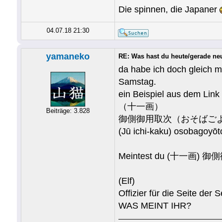
Die spinnen, die Japaner
04.07.18 21:30
yamaneko
RE: Was hast du heute/gerade ne
da habe ich doch gleich m
Samstag.
ein Beispiel aus dem Link
（十一画）
Beiträge: 3.828
御側御用取次（おそばご
(Jū ichi-kaku) osobagoyōto
Meintest du (十一画
(Elf)
Offizier für die Seite d
WAS MEINT IHR?