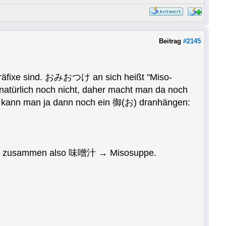
Beitrag
#2145
räfixe sind. おみおつけ an sich heißt "Miso-
türlich noch nicht, daher macht man da noch
ann man ja dann noch ein 御(お) dranhängen:
 zusammen also 味噌汁 → Misosuppe.