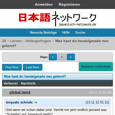
Anmelden
Registrieren
Neueste Beiträge
Hilfe
Suche
JN
>
Lernen
>
Anfängerfragen
>
Was hast du heute/gerade neu
gelernt?
Page:
«
4
»
Antwort schreiben
First Post
Last Post
Was hast du heute/gerade neu gelernt?
Verfasser
Nachricht
global mind
(13.11.12 02:18)
torquato schrieb:
(13.11.12 01:11)
Und wenn wir schon dabei sind. Verrrät mir jetzt endlich jemand was
"Scheiße" auf Japanisch heißt?