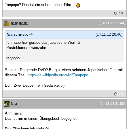
Tanpopo? Das ist ein sehr schöner Film...
Quote
torquato
(14.11.12 21:44)
Nia schrieb:
(14.11.12 20:46)
Ich habe hier gerade das japanische Wort für
Pusteblume/Löwenzahn.
tanpopo
Schaust Du gerade DVD? Es gibt einen schönen Japanischen Film mit
diesem Titel.
http://de.wikipedia.org/wiki/Tampopo
Edit: Zwei Deppen, ein Gedanke. ;-)
Quote
Nia
(14.11.12 21:58)
Ähm nein.
Das ist mir in einem Übungsbuch begegnet.
Den Film kenn ich nicht.^^