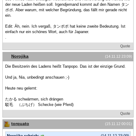
der neue Laden heißen soll. Irgendjemand kommt auf den Namen タン
ポポ. Aber warum, mit welcher Begründung, das fällt mir gerade nicht
ein.
Edit: Äh, nein. Ich vergaß, タンポポ hat keine zweite Bedeutung. Ist
einfach nur ein schönes Wort, auch für Japaner.
.
Quote
Norojika
(14.11.12 23:09)
Die Besitzerin des Ladens heißt Tanpopo. Das ist der einzige Grund.
Und ja, Nia, unbedingt anschauen ;-)
Heute neu gelernt:
たかる schwärmen, sich drängen
駁毛 （ぶちげ） Schecke (wie Pferd)
Quote
torquato
(15.11.12 00:01)
Norojika schrieb:
(14.11.12 23:09)