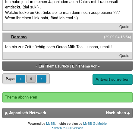
Ich habe jetzt in meinen Japanladen auch Calpis mit Traubensaft
entdeckt, (dai suki) .
Welche leckeren Getränke sollte man denn noch ausprobieren???
Wenn ihr einen Link habt, fänd ich cool :-)
Quote
Daremo
(29.09.04 16:54)
Ich bin zur Zeit süchtig nach Ooron-Milk Tea... uhaaa, umaiii!
Quote
«
Ein Thema zurück
|
Ein Thema vor
»
Page:
«
6
»
Antwort schreiben
Thema abonnieren
Japanisch Netzwerk
Nach oben
Powered by
MyBB
, mobile version by
MyBB GoMobile
.
Switch to Full Version