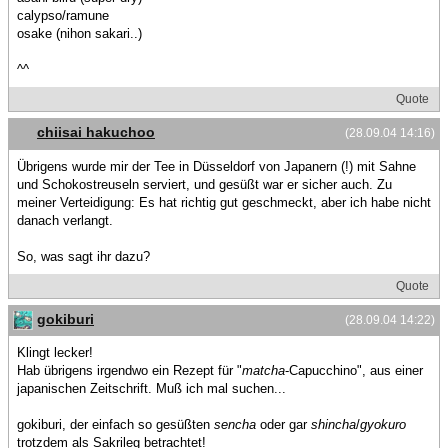
calypso/ramune
osake (nihon sakari..)
^^
Quote
chiisai hakuchoo
(28.09.04 14:16)
Übrigens wurde mir der Tee in Düsseldorf von Japanern (!) mit Sahne
und Schokostreuseln serviert, und gesüßt war er sicher auch. Zu
meiner Verteidigung: Es hat richtig gut geschmeckt, aber ich habe nicht
danach verlangt.
So, was sagt ihr dazu?
Quote
gokiburi
(28.09.04 14:22)
Klingt lecker!
Hab übrigens irgendwo ein Rezept für "
matcha
-Capucchino", aus einer
japanischen Zeitschrift. Muß ich mal suchen...
gokiburi, der einfach so gesüßten
sencha
oder gar
shincha
/
gyokuro
trotzdem als Sakrileg betrachtet!