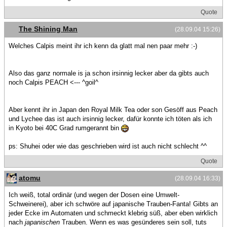
Quote
The Shining Man
(28.09.04 15:26)
Welches Calpis meint ihr ich kenn da glatt mal nen paar mehr :-)
Also das ganz normale is ja schon irsinnig lecker aber da gibts auch
noch Calpis PEACH <--- ^goil^
Aber kennt ihr in Japan den Royal Milk Tea oder son Gesöff aus Peach
und Lychee das ist auch irsinnig lecker, dafür konnte ich töten als ich
in Kyoto bei 40C Grad rumgerannt bin
ps: Shuhei oder wie das geschrieben wird ist auch nicht schlecht ^^
Quote
atomu
(28.09.04 16:33)
Ich weiß, total ordinär (und wegen der Dosen eine Umwelt-
Schweinerei), aber ich schwöre auf japanische Trauben-Fanta! Gibts an
jeder Ecke im Automaten und schmeckt klebrig süß, aber eben wirklich
nach
japanischen
Trauben. Wenn es was gesünderes sein soll, tuts