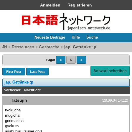
Anmelden
Registrieren
Neueste Beiträge
Hilfe
Suche
JN
>
Ressourcen
>
Gespräche
>
jap. Getränke :p
Page:
«
6
»
Antwort schreiben
First Post
Last Post
jap. Getränke :p
Verfasser
Nachricht
Tatsujin
(28.09.04 14:12)
ryokucha
mugicha
genmaicha
gyokuro
asahi biiru (super dry)