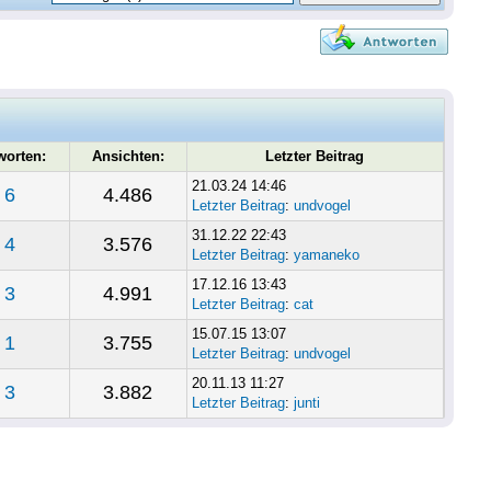
worten:
Ansichten:
Letzter Beitrag
21.03.24 14:46
6
4.486
Letzter Beitrag
:
undvogel
31.12.22 22:43
4
3.576
Letzter Beitrag
:
yamaneko
17.12.16 13:43
3
4.991
Letzter Beitrag
:
cat
15.07.15 13:07
1
3.755
Letzter Beitrag
:
undvogel
20.11.13 11:27
3
3.882
Letzter Beitrag
:
junti