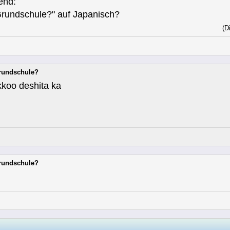
end:
Grundschule?" auf Japanisch?
(D
Grundschule?
 deshita ka
Grundschule?