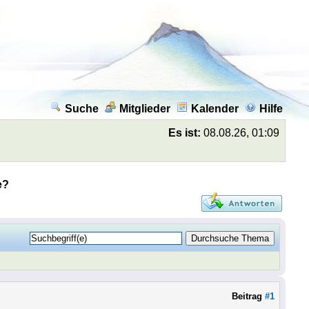
Suche
Mitglieder
Kalender
Hilfe
Es ist:
08.08.26, 01:09
e?
Beitrag
#1