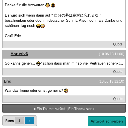
Danke für die Antworten
Es wird sich wenn dann auf " 自分の夢は絶対に忘れるな "
beschrenken oder doch in deutscher Schrift. Also nochmals Danke und
schönen Tag noch
Gruß Eric
Quote
Horuslv6
(10.06.13 11:00)
So kanns gehen...
'' schön dass man mir so viel Vertrauen schenkt...
Quote
Eric
(10.06.13 12:10)
War das Ironie oder ernst gemeint?
Quote
«
Ein Thema zurück
|
Ein Thema vor
»
Page:
1
»
Antwort schreiben