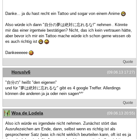
Danke... ja du hast recht ein Tattoo und sogar von einem Anime
Also würde ich dann "自分の夢は絶対に忘れるな!" nehmen . Könnte
mir das einer irgentwie bestätigen? Nicht, das ich kein vertrauen hätte,
aber bevor ich mir ein Tattoo mache würde ich schon gerne wissen ob
es auch richtig ist
Dankeeeeee
Quote
Horuslv6
(09.06.13 17:27)
"自分の" heißt "den eigenen"
und für "夢は絶対に忘れるな" gibt es 4 google Treffer. Allerdings
können die anderen ja ja oder nein sagen^^'
Quote
Woa de Lodela
(09.06.13 20:55)
Also ich würde es irgendwie nicht nehmen. Zunächst stört das
Ausrufezeichen am Ende, dann, selbst wenn es richtig ist als
gesprochener Satz (was ich nicht wirklich beurteilen kann, oft ist es ja