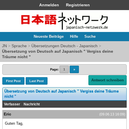
Anmelden
Registrieren
Neueste Beiträge
Hilfe
Suche
JN
>
Sprache
>
Übersetzungen Deutsch - Japanisch
>
Übersetzung von Deutsch auf Japanisch " Vergiss deine
Träume nicht "
Page:
1
»
Antwort schreiben
First Post
Last Post
Übersetzung von Deutsch auf Japanisch " Vergiss deine Träume
nicht "
Verfasser
Nachricht
Eric
(09.06.13 16:09)
Guten Tag,