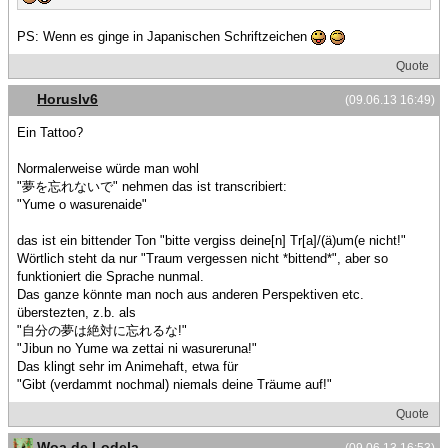
PS: Wenn es ginge in Japanischen Schriftzeichen
Quote
Horuslv6
(09.06.13 16:49)
Ein Tattoo?
Normalerweise würde man wohl
"夢を忘れないで" nehmen das ist transcribiert:
"Yume o wasurenaide"
das ist ein bittender Ton "bitte vergiss deine[n] Tr[a]/(ä)um(e nicht!"
Wörtlich steht da nur "Traum vergessen nicht *bittend*", aber so
funktioniert die Sprache nunmal.
Das ganze könnte man noch aus anderen Perspektiven etc.
überstezten, z.b. als
"自分の夢は絶対に忘れるな!"
"Jibun no Yume wa zettai ni wasureruna!"
Das klingt sehr im Animehaft, etwa für
"Gibt (verdammt nochmal) niemals deine Träume auf!"
Quote
Woa de Lodela
(09.06.13 16:53)