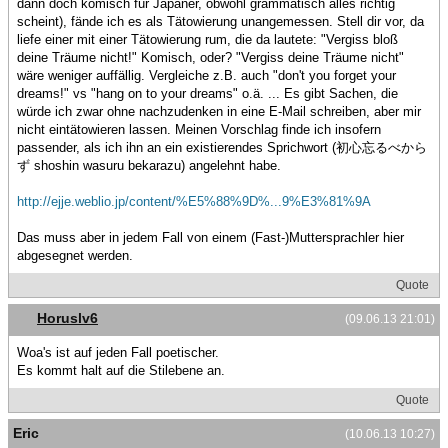
dann doch komisch für Japaner, obwohl grammatisch alles richtig
scheint), fände ich es als Tätowierung unangemessen. Stell dir vor, da
liefe einer mit einer Tätowierung rum, die da lautete: "Vergiss bloß
deine Träume nicht!" Komisch, oder? "Vergiss deine Träume nicht"
wäre weniger auffällig. Vergleiche z.B. auch "don't you forget your
dreams!" vs "hang on to your dreams" o.ä. ... Es gibt Sachen, die
würde ich zwar ohne nachzudenken in eine E-Mail schreiben, aber mir
nicht eintätowieren lassen. Meinen Vorschlag finde ich insofern
passender, als ich ihn an ein existierendes Sprichwort (初心忘るべから
ず shoshin wasuru bekarazu) angelehnt habe.
http://ejje.weblio.jp/content/%E5%88%9D%...9%E3%81%9A
Das muss aber in jedem Fall von einem (Fast-)Muttersprachler hier
abgesegnet werden.
Quote
Horuslv6
(09.06.13 21:01)
Woa's ist auf jeden Fall poetischer.
Es kommt halt auf die Stilebene an.
Quote
Eric
(10.06.13 10:27)