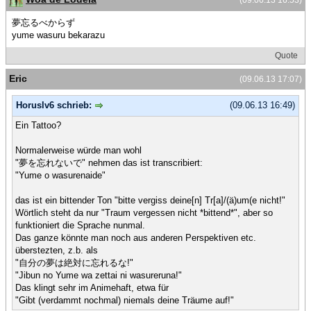
夢忘るべからず
yume wasuru bekarazu
Quote
Eric
(09.06.13 17:07)
Horuslv6 schrieb:
(09.06.13 16:49)
Ein Tattoo?
Normalerweise würde man wohl
"夢を忘れないで" nehmen das ist transcribiert:
"Yume o wasurenaide"
das ist ein bittender Ton "bitte vergiss deine[n] Tr[a]/(ä)um(e nicht!"
Wörtlich steht da nur "Traum vergessen nicht *bittend*", aber so
funktioniert die Sprache nunmal.
Das ganze könnte man noch aus anderen Perspektiven etc.
überstezten, z.b. als
"自分の夢は絶対に忘れるな!"
"Jibun no Yume wa zettai ni wasureruna!"
Das klingt sehr im Animehaft, etwa für
"Gibt (verdammt nochmal) niemals deine Träume auf!"