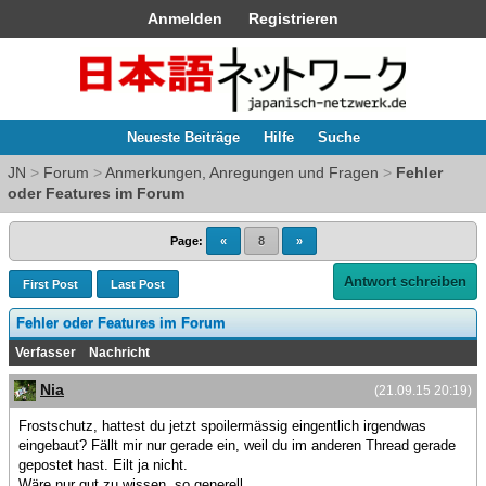
Anmelden
Registrieren
Neueste Beiträge
Hilfe
Suche
JN
>
Forum
>
Anmerkungen, Anregungen und Fragen
>
Fehler
oder Features im Forum
Page:
«
8
»
Antwort schreiben
First Post
Last Post
Fehler oder Features im Forum
Verfasser
Nachricht
Nia
(21.09.15 20:19)
Frostschutz, hattest du jetzt spoilermässig eingentlich irgendwas
eingebaut? Fällt mir nur gerade ein, weil du im anderen Thread gerade
gepostet hast. Eilt ja nicht.
Wäre nur gut zu wissen, so generell.