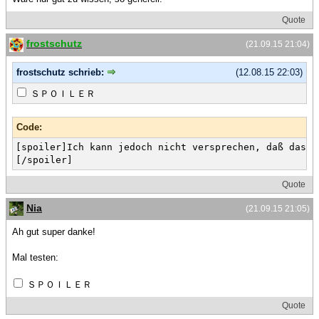
Quote
frostschutz
(21.09.15 21:04)
frostschutz schrieb:
(12.08.15 22:03)
ＳＰＯＩＬＥＲ
Code:
[spoiler]Ich kann jedoch nicht versprechen, daß das i
[/spoiler]
Quote
Nia
(21.09.15 21:05)
Ah gut super danke!
Mal testen:
ＳＰＯＩＬＥＲ
Quote