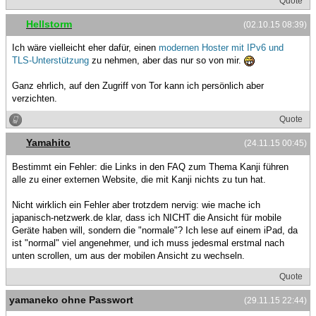
Quote
Hellstorm
(02.10.15 08:39)
Ich wäre vielleicht eher dafür, einen
modernen Hoster mit IPv6 und
TLS-Unterstützung
zu nehmen, aber das nur so von mir.
Ganz ehrlich, auf den Zugriff von Tor kann ich persönlich aber
verzichten.
Quote
Yamahito
(24.11.15 00:45)
Bestimmt ein Fehler: die Links in den FAQ zum Thema Kanji führen
alle zu einer externen Website, die mit Kanji nichts zu tun hat.
Nicht wirklich ein Fehler aber trotzdem nervig: wie mache ich
japanisch-netzwerk.de klar, dass ich NICHT die Ansicht für mobile
Geräte haben will, sondern die "normale"? Ich lese auf einem iPad, da
ist "normal" viel angenehmer, und ich muss jedesmal erstmal nach
unten scrollen, um aus der mobilen Ansicht zu wechseln.
Quote
yamaneko ohne Passwort
(29.11.15 22:44)