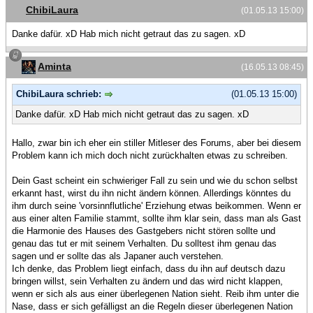
ChibiLaura
(01.05.13 15:00)
Danke dafür. xD Hab mich nicht getraut das zu sagen. xD
Aminta
(16.05.13 08:45)
ChibiLaura schrieb:
(01.05.13 15:00)
Danke dafür. xD Hab mich nicht getraut das zu sagen. xD
Hallo, zwar bin ich eher ein stiller Mitleser des Forums, aber bei diesem
Problem kann ich mich doch nicht zurückhalten etwas zu schreiben.
Dein Gast scheint ein schwieriger Fall zu sein und wie du schon selbst
erkannt hast, wirst du ihn nicht ändern können. Allerdings könntes du
ihm durch seine 'vorsinnflutliche' Erziehung etwas beikommen. Wenn er
aus einer alten Familie stammt, sollte ihm klar sein, dass man als Gast
die Harmonie des Hauses des Gastgebers nicht stören sollte und
genau das tut er mit seinem Verhalten. Du solltest ihm genau das
sagen und er sollte das als Japaner auch verstehen.
Ich denke, das Problem liegt einfach, dass du ihn auf deutsch dazu
bringen willst, sein Verhalten zu ändern und das wird nicht klappen,
wenn er sich als aus einer überlegenen Nation sieht. Reib ihm unter die
Nase, dass er sich gefälligst an die Regeln dieser überlegenen Nation