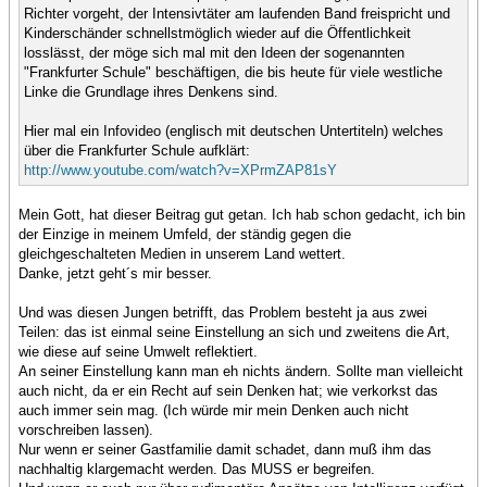
Richter vorgeht, der Intensivtäter am laufenden Band freispricht und
Kinderschänder schnellstmöglich wieder auf die Öffentlichkeit
losslässt, der möge sich mal mit den Ideen der sogenannten
"Frankfurter Schule" beschäftigen, die bis heute für viele westliche
Linke die Grundlage ihres Denkens sind.
Hier mal ein Infovideo (englisch mit deutschen Untertiteln) welches
über die Frankfurter Schule aufklärt:
http://www.youtube.com/watch?v=XPrmZAP81sY
Mein Gott, hat dieser Beitrag gut getan. Ich hab schon gedacht, ich bin
der Einzige in meinem Umfeld, der ständig gegen die
gleichgeschalteten Medien in unserem Land wettert.
Danke, jetzt geht´s mir besser.
Und was diesen Jungen betrifft, das Problem besteht ja aus zwei
Teilen: das ist einmal seine Einstellung an sich und zweitens die Art,
wie diese auf seine Umwelt reflektiert.
An seiner Einstellung kann man eh nichts ändern. Sollte man vielleicht
auch nicht, da er ein Recht auf sein Denken hat; wie verkorkst das
auch immer sein mag. (Ich würde mir mein Denken auch nicht
vorschreiben lassen).
Nur wenn er seiner Gastfamilie damit schadet, dann muß ihm das
nachhaltig klargemacht werden. Das MUSS er begreifen.