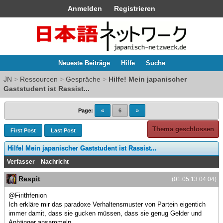
Anmelden
Registrieren
Neueste Beiträge
Hilfe
Suche
JN
>
Ressourcen
>
Gespräche
>
Hilfe! Mein japanischer
Gaststudent ist Rassist...
Page:
«
6
»
Thema geschlossen
First Post
Last Post
Hilfe! Mein japanischer Gaststudent ist Rassist...
Verfasser
Nachricht
Respit
(01.05.13 04:04)
@Firithfenion
Ich erkläre mir das paradoxe Verhaltensmuster von Partein eigentich
immer damit, dass sie gucken müssen, dass sie genug Gelder und
Anhänger ansammeln.