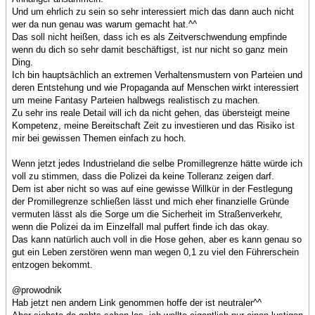
Und um ehrlich zu sein so sehr interessiert mich das dann auch nicht
wer da nun genau was warum gemacht hat.^^
Das soll nicht heißen, dass ich es als Zeitverschwendung empfinde
wenn du dich so sehr damit beschäftigst, ist nur nicht so ganz mein
Ding.
Ich bin hauptsächlich an extremen Verhaltensmustern von Parteien und
deren Entstehung und wie Propaganda auf Menschen wirkt interessiert
um meine Fantasy Parteien halbwegs realistisch zu machen.
Zu sehr ins reale Detail will ich da nicht gehen, das übersteigt meine
Kompetenz, meine Bereitschaft Zeit zu investieren und das Risiko ist
mir bei gewissen Themen einfach zu hoch.
Wenn jetzt jedes Industrieland die selbe Promillegrenze hätte würde ich
voll zu stimmen, dass die Polizei da keine Tolleranz zeigen darf.
Dem ist aber nicht so was auf eine gewisse Willkür in der Festlegung
der Promillegrenze schließen lässt und mich eher finanzielle Gründe
vermuten lässt als die Sorge um die Sicherheit im Straßenverkehr,
wenn die Polizei da im Einzelfall mal puffert finde ich das okay.
Das kann natürlich auch voll in die Hose gehen, aber es kann genau so
gut ein Leben zerstören wenn man wegen 0,1 zu viel den Führerschein
entzogen bekommt.
@prowodnik
Hab jetzt nen andern Link genommen hoffe der ist neutraler^^