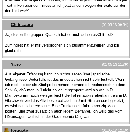
Aber siehste da gehts schon los, ich wollte eigentlich nur einen lustigen
Text linken aber den "musste" ich jetzt ändern wegen der Seite auf der
der Text war^^
ChibiLaura
(01.05.13 09:54)
Ja, diesen Blutgruppen Quatsch hat er auch schon erzählt...xD
Zumindest hat er mir versprochen sich zusammenzureißen und ich
glaube ihm.
Yano
(01.05.13 11:39)
Aus eigener Erfahrung kann ich nichts sagen über japanische
Gefängnisse. Jedenfalls ist das in deutschen nicht sehr lustvoll. Wenn
ich mich selber als Stichprobe nehme, komme ich rechnerisch zu dem
Schluß, daß man in J nicht so viel eingesperrt wird als wie in D.
Man bekommt auch weniger leicht die Fahrerlaubnis aberkannt als in D.
Gleichwohl wird das Alkoholverbot auch in J mit Strafen durchgesetzt,
es wird nämlich sehr teuer. Eine Trunkenheitsfahrt kann zig Man
kosten, und zwar zusätzlich auch jedem Beifahrer. Ich weiß das vom
Hörensagen, weil ich in der Gastronomie tätig war.
torquato
(01.05.13 12:10)