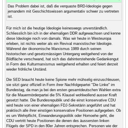
Das Problem dabei ist, daß die verquaste BRD-Ideologie gegen
jemandem mit Geschichtswissen argumentativ schwer zu vertreten
ist.
Für mich ist die heutige Ideologie keineswegs unverständlich.
Schliesslich bin ich in der ehemaligen DDR aufgewachsen und kenne
diese Ideologie noch von damals. Was wir heute in Westeuropa
erleben, ist nichts weiter als ein Revival marxistischer Ideologie.
Während der ökonomische Marxismus 1989 durch seinen
historischen und gesetzmässigen Untergang weitgehend von der
Bildfläche verschwand, hat sich das dahinterstehende Gedankengut
in Form des Kulturmarxismus weitgehend erhalten und feiert derzeit
wieder fröhliche Urständ.
Die SED braucht heute keine Spione mehr mühselig einzuschleusen,
sie sitzt ganz offiziell in Form ihrer Nachfolgepartei "Die Linke" im
Bundestag, da man ja bei den ersten gesamtdeutschen Wahlen extra
für die Mauermörderpartei die 5% Klausel wohlwollend ausser Kraft
gesetzt hatte. Die Bundesrepublik und die einst konservative CDU
wird heute von einer ehemaligen FDJ-Sekretärin angeführt und hat
praktisch alle ihrer einstigen konservative Positionen aufgegeben. Ob
es um Wehrpflicht, Einwanderungspolitik oder Homoehe geht, die
CDU vertritt heute Positionen die denen des äussersten linken
Flügels der SPD in den 80er Jahren entsprechen. Personen wie der