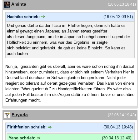
Aminta
(16.05.13 18:41)
Hachiko schrieb:
(16.05.13 09:51)
Und genau dürfte da der Hase im Pfeffer liegen, denn ich hatte es
einmal gewagt einen Japaner, an Jahren etwas gereifter
als dieser Jungspund, an die in Japan so hochgehobene Tugend der
Höflichkeit zu erinnern, was war das Ergebnis, er zeigte
sich beleidigt und gekränkt, da gab es keine Einsicht. So kann es
auch laufen.
Nun ja, Ignoranten gibt es überall, aber es wäre schon richtig ihn darauf
hinzuweisen, oder zumindest, dass er sich mit seinem Verhalten hier in
Deutschland durchaus in Schwierigkeiten bringen kann. Nicht jeder
reagiert so tolerant auf derart gezeigtes Verhalten. Das kann von einem
leichten "Was guckst du" zu Handgreiflichkeiten führen. Es wäre also
auf jeden Fall besser ihm die Augen dafür zu öffnen, bevor er unschöne
Erfahrungen macht.
Fuyuda
(22.06.14 19:43)
Firithfenion schrieb:
(30.04.13 19:48)
Yano schrieb:
(30.04.13 12:40)