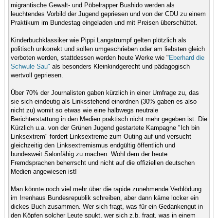
migrantische Gewalt- und Pöbelrapper Bushido werden als
leuchtendes Vorbild der Jugend gepriesen und von der CDU zu einem
Praktikum im Bundestag eingeladen und mit Preisen überschüttet.
Kinderbuchklassiker wie Pippi Langstrumpf gelten plötzlich als
politisch unkorrekt und sollen umgeschrieben oder am liebsten gleich
verboten werden, stattdessen werden heute Werke wie "
Eberhard die
Schwule Sau"
als besonders Kleinkindgerecht und pädagogisch
wertvoll gepriesen.
Über 70% der Journalisten gaben kürzlich in einer Umfrage zu, das
sie sich eindeutig als Linksstehend einordnen (30% gaben es also
nicht zu) womit so etwas wie eine halbwegs neutrale
Berichterstattung in den Medien praktisch nicht mehr gegeben ist. Die
Kürzlich u.a. von der Grünen Jugend gestartete Kampagne "Ich bin
Linksextrem" fordert Linksextreme zum Outing auf und versucht
gleichzeitig den Linksextremismus endgültig öffentlich und
bundesweit Salonfähig zu machen. Wohl dem der heute
Fremdsprachen beherrscht und nicht auf die offiziellen deutschen
Medien angewiesen ist!
Man könnte noch viel mehr über die rapide zunehmende Verblödung
im Irrenhaus Bundesrepublik schreiben, aber dann käme locker ein
dickes Buch zusammen. Wer sich fragt, was für ein Gedankengut in
den Köpfen solcher Leute spukt, wer sich z.b. fragt, was in einem