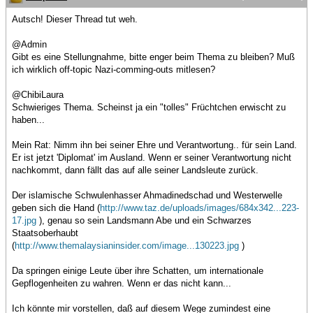
Autsch! Dieser Thread tut weh.
@Admin
Gibt es eine Stellungnahme, bitte enger beim Thema zu bleiben? Muß
ich wirklich off-topic Nazi-comming-outs mitlesen?
@ChibiLaura
Schwieriges Thema. Scheinst ja ein "tolles" Früchtchen erwischt zu
haben...
Mein Rat: Nimm ihn bei seiner Ehre und Verantwortung.. für sein Land.
Er ist jetzt 'Diplomat' im Ausland. Wenn er seiner Verantwortung nicht
nachkommt, dann fällt das auf alle seiner Landsleute zurück.
Der islamische Schwulenhasser Ahmadinedschad und Westerwelle
geben sich die Hand (
http://www.taz.de/uploads/images/684x342...223-
17.jpg
), genau so sein Landsmann Abe und ein Schwarzes
Staatsoberhaubt
(
http://www.themalaysianinsider.com/image...130223.jpg
)
Da springen einige Leute über ihre Schatten, um internationale
Gepflogenheiten zu wahren. Wenn er das nicht kann...
Ich könnte mir vorstellen, daß auf diesem Wege zumindest eine