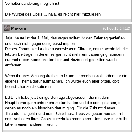
Verhaltensänderung möglich ist.
Die Wurzel des Übels.... naja, es reicht hier mitzulesen.
Ma-kun
(01.05.13 14:12)
Jaja, heute ist der 1. Mai, deswegen solltet ihr den Feiertag genießen
und euch nicht gegenseitig beschimpfen.
Dieses Forum hier ist eine ausgewiesene Diktatur, darum werde ich die
letzten Beiträge, in denen es gar nicht mehr um Japan ging, sondern
nur mehr über Kommunisten hier und Nazis dort gestritten wurde
entfernen.
Wenn ihr über Meinungsfreiheit in D und J sprechen wollt, könnt ihr ein
eigenes Thema dafür aufmachen. Ich würde euch aber bitten, dort
freundlicher zu diskutieren.
Edit: Ich habe jetzt einige Beiträge abgewiesen, die mit dem
Hauptthema gar nichts mehr zu tun hatten und die drin gelassen, in
denen es noch ein bisschen darum ging. Für die Zukunft dieses
Threads: Es geht nur darum, ChibiLaura Tipps zu geben, wie sie mit
dem Verhalten ihres Gasts zurecht kommen kann. Umstürze macht ihr
bitte in einem anderen Forum.