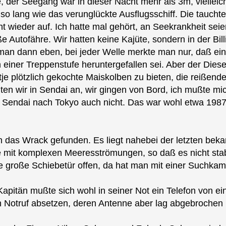
e, der Seegang war in dieser Nacht mehr als 3m, vielleic
lb so lang wie das verunglückte Ausflugsschiff. Die tauch
ht wieder auf. Ich hatte mal gehört, an Seekrankheit se
ße Autofähre. Wir hatten keine Kajüte, sondern in der Bi
man dann eben, bei jeder Welle merkte man nur, daß ein
n einer Treppenstufe heruntergefallen sei. Aber der Diesel
tje plötzlich gekochte Maiskolben zu bieten, die reißend
gten wir in Sendai an, wir gingen von Bord, ich mußte
n Sendai nach Tokyo auch nicht. Das war wohl etwa 1987
 das Wrack gefunden. Es liegt nahebei der letzten bekan
e mit komplexen Meeresströmungen, so daß es nicht stabil
ne große Schiebetür offen, da hat man mit einer Suchka
Kapitän mußte sich wohl in seiner Not ein Telefon von e
n Notruf absetzen, deren Antenne aber lag abgebrochen 