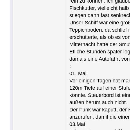
rein zu können. Ich glaub
Fischkutter, vielleicht ha
stiegen dann fast senkrec
Unser Schiff war eine gro
Teppichboden, da schlief 
erschütterte, als ob es vo
Mitternacht hatte der Smu
Etliche Stunden später le
damals eine Autofahrt vo
:
01. Mai
Vor einigen Tagen hat man
120m Tiefe auf einer Stuf
könnte. Steuerbord ist ei
außen herum auch nicht.
Der Funk war kaputt, der 
anzurufen, damit die eine
03.Mai