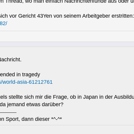
n Thread, wo man einfach Nachrichtenfunde aus oder ü
sich vor Gericht 43Yen von seinem Arbeitgeber erstritten:
582/
Nachricht.
 ended in tragedy
s/world-asia-61212761
s stellte sich mir die Frage, ob in Japan in der Ausbil
 da jemand etwas darüber?
n Sport, dann dieser *^-^*