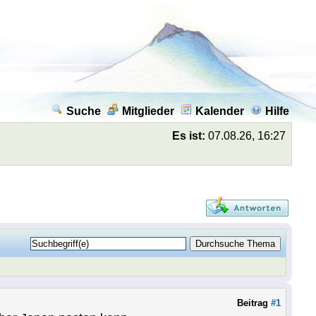
Suche
Mitglieder
Kalender
Hilfe
Es ist:
07.08.26, 16:27
Beitrag
#1