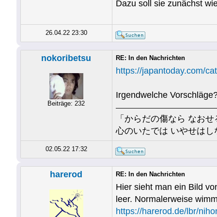
Dazu soll sie zunächst wi
26.04.22 23:30
nokoribetsu
RE: In den Nachrichten
https://japantoday.com/cat
Irgendwelche Vorschläge
Beiträge: 232
「からだの傷なら なおせ
心のいたでは いやせはし
02.05.22 17:32
harerod
RE: In den Nachrichten
Hier sieht man ein Bild 
leer. Normalerweise wimme
https://harerod.de/lbr/n