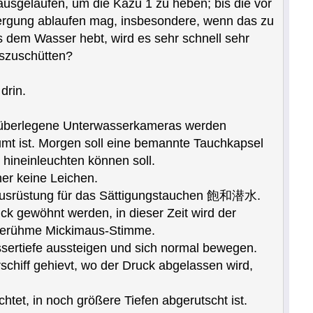
usgelaufen, um die Kazu 1 zu heben; bis die vor
 Bergung ablaufen mag, insbesondere, wenn das zu
 dem Wasser hebt, wird es sehr schnell sehr
auszuschütten?
drin.
h überlegene Unterwasserkameras werden
mt ist. Morgen soll eine bemannte Tauchkapsel
 hineinleuchten können soll.
her keine Leichen.
d Ausrüstung für das Sättigungstauchen 飽和潜水.
k gewöhnt werden, in dieser Zeit wird der
e berühme Mickimaus-Stimme.
ertiefe aussteigen und sich normal bewegen.
schiff gehievt, wo der Druck abgelassen wird,
htet, in noch größere Tiefen abgerutscht ist.