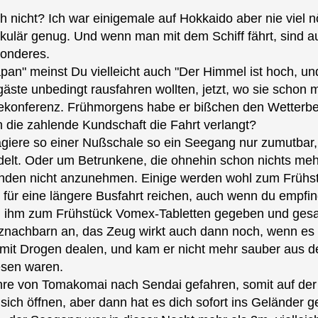
h nicht? Ich war einigemale auf Hokkaido aber nie viel 
kulär genug. Und wenn man mit dem Schiff fährt, sind a
sonderes.
Japan" meinst Du vielleicht auch "Der Himmel ist hoch, un
äste unbedingt rausfahren wollten, jetzt, wo sie schon m
sekonferenz. Frühmorgens habe er bißchen den Wetterb
die zahlende Kundschaft die Fahrt verlangt?
ssagiere so einer Nußschale so ein Seegang nur zumutbar
lt. Oder um Betrunkene, die ohnehin schon nichts me
nden nicht anzunehmen. Einige werden wohl zum Frühs
für eine längere Busfahrt reichen, auch wenn du empfindl
h ihm zum Frühstück Vomex-Tabletten gegeben und gesag
tznachbarn an, das Zeug wirkt auch dann noch, wenn es 
l mit Drogen dealen, und kam er nicht mehr sauber aus de
esen waren.
ähre von Tomakomai nach Sendai gefahren, somit auf der
 sich öffnen, aber dann hat es dich sofort ins Geländer