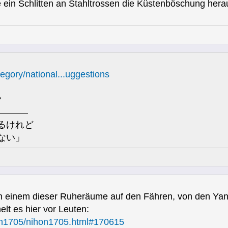
e ein Schlitten an Stahltrossen die Küstenböschung hera
egory/national...uggestions
?
るけれど
ない」
von einem dieser Ruheräume auf den Fähren, von den Yan
lt es hier vor Leuten:
ihon1705/nihon1705.html#170615