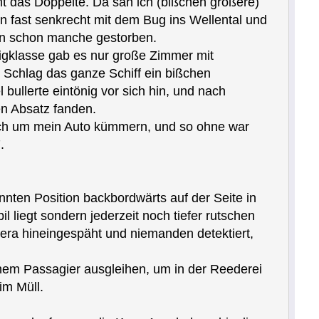
ht das Doppelte. Da sah ich (bißchen größere)
ten fast senkrecht mit dem Bug ins Wellental und
ien schon manche gestorben.
lligklasse gab es nur große Zimmer mit
 Schlag das ganze Schiff ein bißchen
 bullerte eintönig vor sich hin, und nach
en Absatz fanden.
 mich um mein Auto kümmern, und so ohne war
.
nten Position backbordwärts auf der Seite in
 liegt sondern jederzeit noch tiefer rutschen
mera hineingespäht und niemanden detektiert,
inem Passagier ausgleihen, um in der Reederei
im Müll.