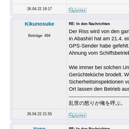
26.04.22 19:17
Kikunosuke
RE: In den Nachrichten
Der Riss wird von den gan
Beiträge: 494
in Abashiri hat am 21.4. e
GPS-Sender habe gefehlt. 
Ahnung vom Schiffsbetrieb
Wie immer bei solchen Ung
Gerüchteküche brodelt. Wer
Sicherheitsinspektionen v
Ort lassen den Betrieb au
乱世の怒りが俺を呼ぶ。
26.04.22 21:55
RE: In den Nachrichten