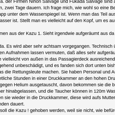
.a. der Firmen Nihon Salvage und Fukada Salvage sind a
ein, zwei Tage dauern. Ich frage mich, wie wohl so eine
app unter dem Wasserspiegel ist. Wenn man das Teil aus
Wasser ist. Stellt man es vielleicht auf den Kopf, um es 
men aus der Kazu 1. Sieht irgendwie aufgeräumt aus da 
 da. Es wird aber sehr achtsam vorgegangen. Technisc
gen Aufnahmen lassen vermuten, daß alles sehr aufgeräu
 vielleicht von außen in das Passagierdeck ausreichend
gehend unbeschädigt, und es fanden sich dort unten bis
was die Rettungsleute machen. Sie haben Personal un
etliche Stunden in einer Druckkammer an den hohen Druc
luft gegen Helium ausgetauscht, davon bekommen sie di
r hinabgelassen, und die Taucher können in 120m Wass
en sie wieder in die Druckkammer, diese wird aufs Mutter
nden dauert.
l die Kazu ! gehoben werden, weil sie nicht, wie befürc