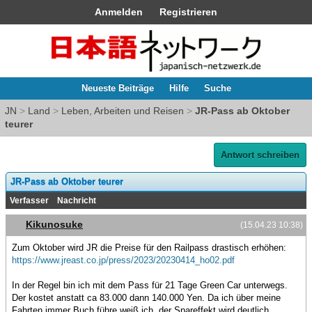
Anmelden
Registrieren
Neueste Beiträge
Hilfe
Suche
JN
>
Land
>
Leben, Arbeiten und Reisen
>
JR-Pass ab Oktober
teurer
Antwort schreiben
JR-Pass ab Oktober teurer
Verfasser
Nachricht
Kikunosuke
(15.04.23 10:38)
Zum Oktober wird JR die Preise für den Railpass drastisch erhöhen:
https://www.jreast.co.jp/press/2023/20230414_ho02.pdf
In der Regel bin ich mit dem Pass für 21 Tage Green Car unterwegs.
Der kostet anstatt ca 83.000 dann 140.000 Yen. Da ich über meine
Fahrten immer Buch führe weiß ich, der Spareffekt wird deutlich