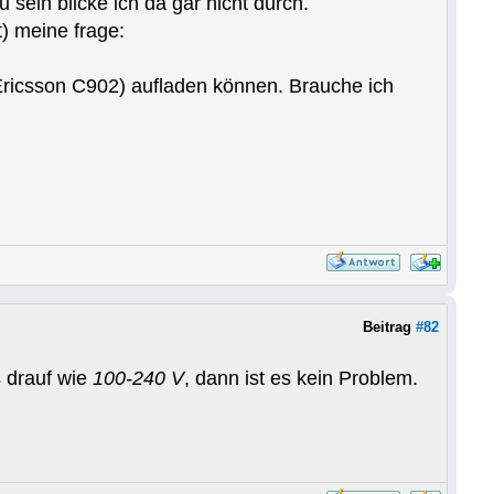
u sein blicke ich da gar nicht durch.
t) meine frage:
icsson C902) aufladen können. Brauche ich
Beitrag
#82
s drauf wie
100-240 V
, dann ist es kein Problem.