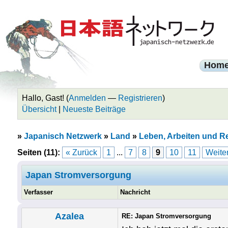
Hom
Hallo, Gast! (
Anmelden
—
Registrieren
)
Übersicht
|
Neueste Beiträge
»
Japanisch Netzwerk
»
Land
»
Leben, Arbeiten und R
Seiten (11):
« Zurück
1
...
7
8
9
10
11
Weiter
Japan Stromversorgung
Verfasser
Nachricht
Azalea
RE: Japan Stromversorgung