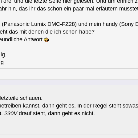
n drei und die letzte Seite hier gelesen. Und um ehrlich z
hr hin, das ihr das schon ein paar mal erläutern musste
 (Panasonic Lumix DMC-FZ28) und mein handy (Sony Er
geht das mit denen die ich schon habe?
reundliche Antwort
ig.
ig
etzteile schauen.
etreiben kannst, dann geht es. In der Regel steht sowa
B.
230V
drauf steht, dann geht es nicht.