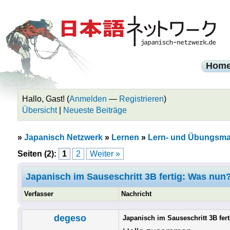
Hom
Hallo, Gast! (
Anmelden
—
Registrieren
)
Übersicht
|
Neueste Beiträge
»
Japanisch Netzwerk
»
Lernen
»
Lern- und Übungsmat
Seiten (2):
1
2
Weiter »
Japanisch im Sauseschritt 3B fertig: Was nun
Verfasser
Nachricht
degeso
Japanisch im Sauseschritt 3B fer