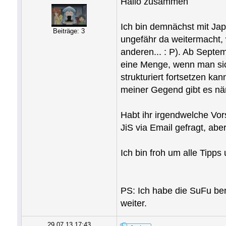
Hallo zusammen
Ich bin demnächst mit Jap
Beiträge: 3
ungefähr da weitermacht, 
anderen... : P). Ab Septe
eine Menge, wenn man sich
strukturiert fortsetzen ka
meiner Gegend gibt es näm
Habt ihr irgendwelche Vor
JiS via Email gefragt, aber
Ich bin froh um alle Tipp
PS: Ich habe die SuFu ben
weiter.
29.07.13 17:43