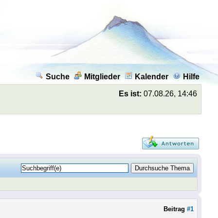
Suche
Mitglieder
Kalender
Hilfe
Es ist:
07.08.26, 14:46
Beitrag
#1