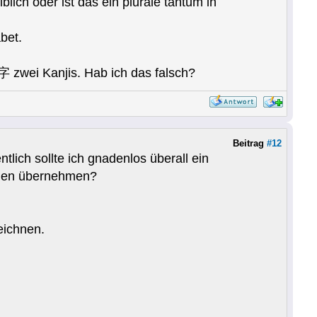
ich oder ist das ein plurale tantum in
bet.
zwei Kanjis. Hab ich das falsch?
Beitrag
#12
tlich sollte ich gnadenlos überall ein
chen übernehmen?
eichnen.