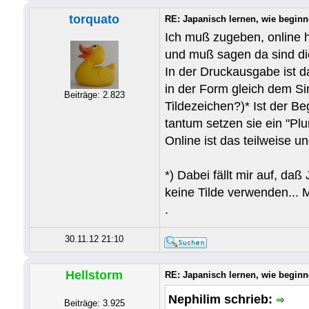
torquato
RE: Japanisch lernen, wie begin
Ich muß zugeben, online h
und muß sagen da sind die
In der Druckausgabe ist d
in der Form gleich dem Sin
Beiträge: 2.823
Tildezeichen?)* Ist der Be
tantum setzen sie ein "Plur
Online ist das teilweise 
*) Dabei fällt mir auf, d
keine Tilde verwenden...
.
30.11.12 21:10
Hellstorm
RE: Japanisch lernen, wie begin
Nephilim schrieb:
Beiträge: 3.925