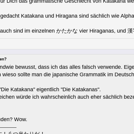
für Dich das grammatische Geschlecht von Katakana weibl
 gedacht Katakana und Hiragana sind sächlich wie Alpha
uch sind im einzelnen かたかな vier Hiraganas, und 漢字 
nen?
ndwie bewusst, dass ich das alles falsch verwende. Eigen
n wieso sollte man die japanische Grammatik im Deuts
"Die Katakana" eigentlich "Die Katakanas".
eichen würde ich wahrscheinlich auch eher sächlich bez
Duden? Wow.