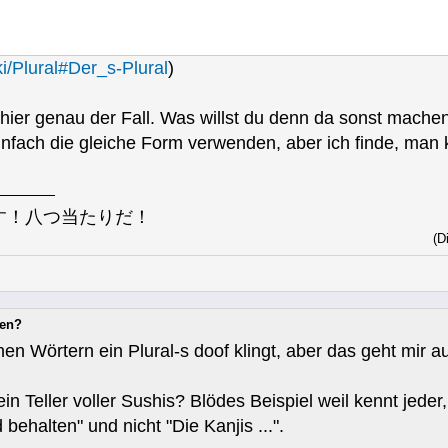
ki/Plural#Der_s-Plural
)
hier genau der Fall. Was willst du denn da sonst mach
infach die gleiche Form verwenden, aber ich finde, man
す！八つ当たりだ！
(D
nen?
hen Wörtern ein Plural-s doof klingt, aber das geht mir a
. ein Teller voller Sushis? Blödes Beispiel weil kennt jed
behalten" und nicht "Die Kanjis ...".