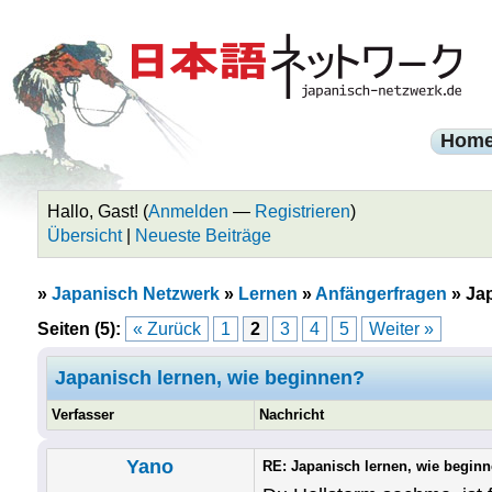
Hom
Hallo, Gast! (
Anmelden
—
Registrieren
)
Übersicht
|
Neueste Beiträge
»
Japanisch Netzwerk
»
Lernen
»
Anfängerfragen
»
Jap
Seiten (5):
« Zurück
1
2
3
4
5
Weiter »
Japanisch lernen, wie beginnen?
Verfasser
Nachricht
Yano
RE: Japanisch lernen, wie begin