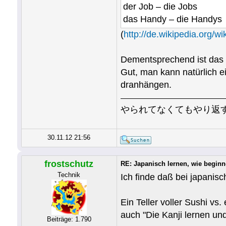
der Job – die Jobs
das Handy – die Handys
(
http://de.wikipedia.org/wi
Dementsprechend ist das 
Gut, man kann natürlich e
dranhängen.
やられてなくてもやり返
30.11.12 21:56
frostschutz
RE: Japanisch lernen, wie begin
Technik
Ich finde daß bei japanisc
Ein Teller voller Sushi vs
auch "Die Kanji lernen und 
Beiträge: 1.790