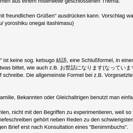
men aus einem mitlerweile geschlossenen Thema:
an "mit freundlichen Grüßen" ausdrücken kann
/ yoroshiku onegai itashimasu)
 ist keine sog. ketsugo 結語, eine Schlußformel, in eine
 etwas bittet, wie auch z.B. お世話になります(なっていま
f schreibe. Die allgemeinste Formel bei z.B. Vorgesetzte
amilie, Bekannten oder Gleichaltrigen benutzt man ei
len, nicht mit den Begriffen zu experimentieren, weil s
riefeschreiben gehört neben Reden zu den schwierigste
igen Brief erst nach Konsultation eines "Benimmbuchs".