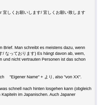
. Vorschlag war 宜しくお願いします/ 宜しくお願い致します
m Brief. Man schreibt es meistens dazu, wenn
す/ なっております) Es hängt davon ab, wem,
n und nicht vertrauten Personen ist das schon
nfach "Eigener Name" + より, also "von XX".
o was schnell nach hinten losgehen kann (obgleich
n Kapiteln im Japanischen. Auch Japaner