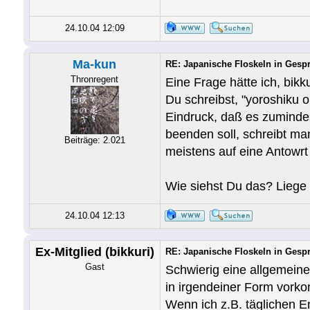
24.10.04 12:09
Ma-kun
RE: Japanische Floskeln in Gesp
Thronregent
Eine Frage hätte ich, bikku
Du schreibst, "yoroshiku 
Eindruck, daß es zumindes
beenden soll, schreibt m
Beiträge: 2.021
meistens auf eine Antowrt 
Wie siehst Du das? Liege
24.10.04 12:13
Ex-Mitglied (bikkuri)
RE: Japanische Floskeln in Gesp
Gast
Schwierig eine allgemeine
in irgendeiner Form vorko
Wenn ich z.B. täglichen E