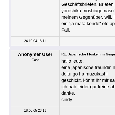
Geschäftsbriefen, Briefen
yoroshiku môshiagemasu" 
meinem Gegenüber, will, is
ein "ja mata kondo" etc.p
Fall.
24.10.04 18:11
Anonymer User
RE: Japanische Floskeln in Gesp
Gast
hallo leute,
eine japanische freundin h
doitu go ha muzukashi
geschickt. könnt ihr mir s
ich hab leider gar keine 
danke,
cindy
18.09.05 23:19