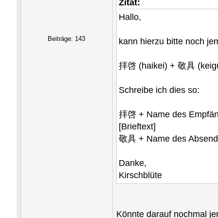
Zitat:
Hallo,
Beiträge: 143
kann hierzu bitte noch j
拝啓 (haikei) + 敬具 (keig
Schreibe ich dies so:
拝啓 + Name des Empfän
[Brieftext]
敬具 + Name des Absend
Danke,
Kirschblüte
Könnte darauf nochmal jem