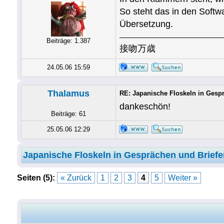
So steht das in den Softw
Übersetzung.
Beiträge: 1.387
接吻万歳
24.05.06 15:59
Thalamus
RE: Japanische Floskeln in Gesp
dankeschön!
Beiträge: 61
25.05.06 12:29
Japanische Floskeln in Gesprächen und Briefe
Seiten (5):
« Zurück
1
2
3
4
5
Weiter »