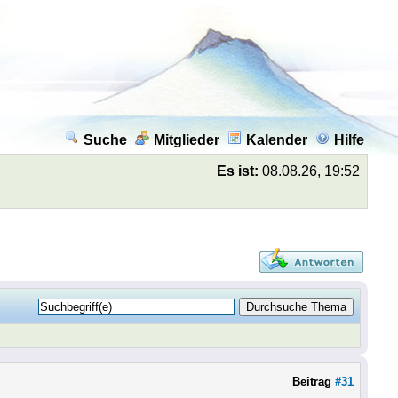
Suche
Mitglieder
Kalender
Hilfe
Es ist:
08.08.26, 19:52
Beitrag
#31