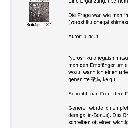
Eine Ergänzung, übernom
Die Frage war, wie m
(Yoroshiku onegai shimasu
Beiträge: 2.021
Autor: bikkuri
"yoroshiku onegaishimasu"
man den Empfänger um
wozu, wann ich einen Brie
genannte 敬具 keigu.
Schreibt man Freunden, F
Generell würde ich empfeh
dem gaijin-Bonus). Das B
schreiben oft einen wicht