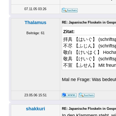
07.11.05 03:26
Thalamus
RE: Japanische Floskeln in Gesp
Zitat:
Beiträge: 61
拝具 【はいぐ】 (schriftspr.)
不尽 【ふじん】 (schriftspr.)
敬白 【けいはく】 Hochachtungs
敬具 【けいぐ】 (schriftspr.),
不宣 【ふせん】 Mit freundlic
Mal ne Frage: Was bedeut
23.05.06 15:51
shakkuri
RE: Japanische Floskeln in Gesp
In den Klammern steht, wie