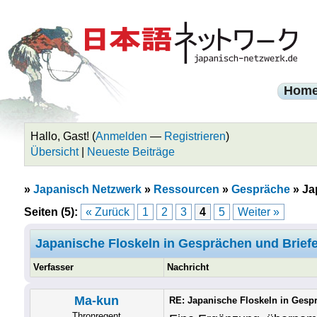
Hom
Hallo, Gast! (
Anmelden
—
Registrieren
)
Übersicht
|
Neueste Beiträge
»
Japanisch Netzwerk
»
Ressourcen
»
Gespräche
»
Ja
Seiten (5):
« Zurück
1
2
3
4
5
Weiter »
Japanische Floskeln in Gesprächen und Briefe
Verfasser
Nachricht
Ma-kun
RE: Japanische Floskeln in Gesp
Thronregent