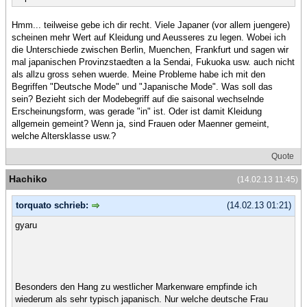
Hmm... teilweise gebe ich dir recht. Viele Japaner (vor allem juengere)
scheinen mehr Wert auf Kleidung und Aeusseres zu legen. Wobei ich
die Unterschiede zwischen Berlin, Muenchen, Frankfurt und sagen wir
mal japanischen Provinzstaedten a la Sendai, Fukuoka usw. auch nicht
als allzu gross sehen wuerde. Meine Probleme habe ich mit den
Begriffen "Deutsche Mode" und "Japanische Mode". Was soll das
sein? Bezieht sich der Modebegriff auf die saisonal wechselnde
Erscheinungsform, was gerade "in" ist. Oder ist damit Kleidung
allgemein gemeint? Wenn ja, sind Frauen oder Maenner gemeint,
welche Altersklasse usw.?
Quote
Hachiko
(14.02.13 11:45)
torquato schrieb:
(14.02.13 01:21)
gyaru
Besonders den Hang zu westlicher Markenware empfinde ich
wiederum als sehr typisch japanisch. Nur welche deutsche Frau