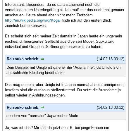
Interessant. Besonders, da es da anscheinend noch die
verschiedensten Unterbegriffe gibt. Ich muß mir das noch mal genauer
anschauen. Heute abend aber nicht mehr. Trotzdem
http://en.wikipedia.org/wiki/Kogal
finde ich auf den ersten Blick
ziemlich bemerkenswert.
Es scheint sich seit meiner Zeit damals in Japan heute ein ungemein
reiches, differenziertes Geflecht aus diversen Mode-, Subkultur-,
individual und Gruppen- Strömungen entwickelt zu haben.
Reizouko schrieb:
(14.02.13 00:12)
Dein Beispiel mit Uniqlo ist da eher die "Ausnahme", da Uniqlo sich
auf schlichte Kleidung beschränkt.
Das mag so sein, aber Uniqlo ist in Japan nunmal absolut omnipresent.
Insofern sind die durchaus stellvertretend. Du setzt die Ausnahme ja
selbst wieder in Anführungszeichen.
Reizouko schrieb:
(14.02.13 00:12)
sondern von "normaler" Japanischer Mode.
Ja, was ist das? Mir fällt da jetzt so z.B. bei junge Frauen ein: