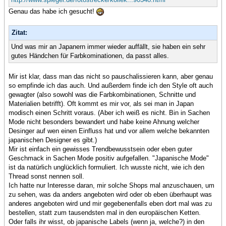
Genau das habe ich gesucht!
Zitat:
Und was mir an Japanern immer wieder auffällt, sie haben ein sehr
gutes Händchen für Farbkominationen, da passt alles.
Mir ist klar, dass man das nicht so pauschalissieren kann, aber genau
so empfinde ich das auch. Und außerdem finde ich den Style oft auch
gewagter (also sowohl was die Farbkombinationen, Schnitte und
Materialien betrifft). Oft kommt es mir vor, als sei man in Japan
modisch einen Schritt voraus. (Aber ich weiß es nicht. Bin in Sachen
Mode nicht besonders bewandert und habe keine Ahnung welcher
Desinger auf wen einen Einfluss hat und vor allem welche bekannten
japanischen Designer es gibt.)
Mir ist einfach ein gewisses Trendbewusstsein oder eben guter
Geschmack in Sachen Mode positiv aufgefallen. "Japanische Mode"
ist da natürlich unglücklich formuliert. Ich wusste nicht, wie ich den
Thread sonst nennen soll.
Ich hatte nur Interesse daran, mir solche Shops mal anzuschauen, um
zu sehen, was da anders angeboten wird oder ob eben überhaupt was
anderes angeboten wird und mir gegebenenfalls eben dort mal was zu
bestellen, statt zum tausendsten mal in den europäischen Ketten.
Oder falls ihr wisst, ob japanische Labels (wenn ja, welche?) in den