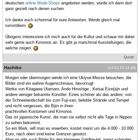
deutschen
online Mode-Shops
angeboten werden, würde ich dann dort
ganz gezielt nach denen suchen.
Ich danke euch schonmal für eure Antworten. Werde gleich mal
rumstöbern.
Übrigens interessiere ich mich auch für die Kultur und schaue mir daher
sehr gerne auch Kimonos an. Es gibt ja manchmal Ausstellungen, die
welche zeigen.
Quote
Hachiko
(14.02.13 14:48)
Morgen oder übermorgen werde ich eine Ukiyoe-Messe besuchen, die
Bilder sind ein wahrer Augenschmaus, bevorzugt
Werke von Kitagawa Utamaro, Ando Hiroshige , Keisai Eize(a)n und
andere weniger bekannte Künstler. Eines schöner als das andere, von
der Schneelandschaft bis zum Fuji-san, belebte Strände und Tempel
und nicht vergessen, die Bijin in ihren
prachtvollen Kostümen und Kimonos.
Das ist japanische Kunst, die man sie selbst nicht alle Tage in Nippon
zu sehen bekommt.
So ein Werk, will man es erwerben, kostet meist um die 4.000 - 10.000
Euro, nach oben sind keine Grenzen gesetzt.
Aber es gibt auch Bilder für den kleineren Geldbeutel, meist schmaler