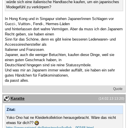
würde sich eine italienische Handtasche kaufen, um ein japanisches
Modegefühl zu verkörpern?
In Hong Kong und in Singapur stehen Japaner/innen Schlagen vor
Gucci-, Vuitton-, Fendi-, Hermes-Läden
und hinterlassen dort wahre Vermögen. Aber da muss ich den Japanern
Recht geben, sie haben einen
Sinn für das Schöne, denn es gibt keine besseren Lederwaren- und
Accessoireshersteller als
Italiener und Franzosen.
Japaner, auch die weniger Betuchten, kaufen diese Dinge, weil sie
einen guten Geschmack haben, in
Deutschland hingegen sind sie reine Statussymbole.
Und was mir an Japanern immer wieder auffällt, sie haben ein sehr
gutes Händchen für Farbkominationen,
da passt alles.
Quote
Karatte
(14.02.13 13:20)
Zitat:
Yoko Ono hat ne Kleiderkollektion herausgebracht. Wäre das nicht
etwas für dich??
http://www.spiegel.de/fotostrecke/kollek...90348.html