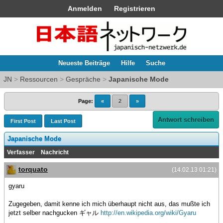
Anmelden
Registrieren
Neueste Beiträge
Hilfe
Suche
JN
>
Ressourcen
>
Gespräche
>
Japanische Mode
Page:
«
2
»
Antwort schreiben
First Post
Last Post
Japanische Mode
Verfasser
Nachricht
torquato
(14.02.13 01:21)
gyaru
Zugegeben, damit kenne ich mich überhaupt nicht aus, das mußte ich
jetzt selber nachgucken ギャル
http://en.wikipedia.org/wiki/Gyaru