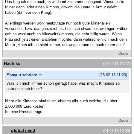
Das frag ich mich auch, bzw. damit zusammenhängend: Wieso hatte
früher dann jeder einen Kimono, obwohl die Leute in Armut gelebt
haben (d.h. vor dem Krieg).
Allerdings werden wohl heutzutage nur noch gute Materialien
verwendet, bzw. das ganze ist jetzt einfach etwas hochwertiger. Früher
gab es wohl auch so Allerweltskimonos, die sehr billig waren. Wenn
Frau sich jetzt einen anziehen möchte, dann wahrscheinlich nach dem
Motto „Mach ich eh nicht immer, deswegen kann es auch teurer sein“.
Quote
Hachiko
(28.02.13 15:27)
Sanyuu schrieb:
(28.02.13 11:20)
Was ich mich immer schon gefragt habe, was macht Kimonos so
astronomisch teuer?
Nicht alle Kimonos sind teuer, aber es gibt auch welche, die über
2.000.000 Euro kosten.
Ist eine Prestigefrage.
Quote
global mind
(01.03.13 10:05)