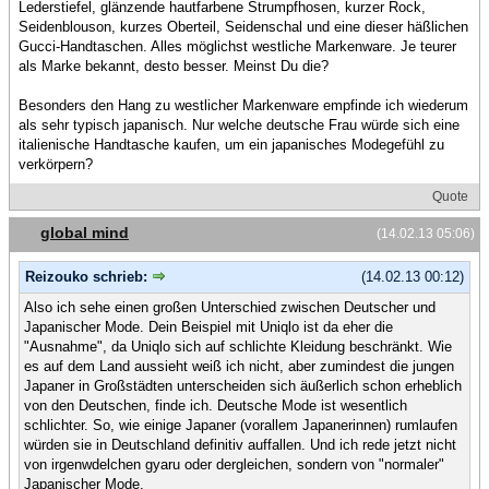
Lederstiefel, glänzende hautfarbene Strumpfhosen, kurzer Rock,
Seidenblouson, kurzes Oberteil, Seidenschal und eine dieser häßlichen
Gucci-Handtaschen. Alles möglichst westliche Markenware. Je teurer
als Marke bekannt, desto besser. Meinst Du die?
Besonders den Hang zu westlicher Markenware empfinde ich wiederum
als sehr typisch japanisch. Nur welche deutsche Frau würde sich eine
italienische Handtasche kaufen, um ein japanisches Modegefühl zu
verkörpern?
Quote
global mind
(14.02.13 05:06)
Reizouko schrieb:
(14.02.13 00:12)
Also ich sehe einen großen Unterschied zwischen Deutscher und
Japanischer Mode. Dein Beispiel mit Uniqlo ist da eher die
"Ausnahme", da Uniqlo sich auf schlichte Kleidung beschränkt. Wie
es auf dem Land aussieht weiß ich nicht, aber zumindest die jungen
Japaner in Großstädten unterscheiden sich äußerlich schon erheblich
von den Deutschen, finde ich. Deutsche Mode ist wesentlich
schlichter. So, wie einige Japaner (vorallem Japanerinnen) rumlaufen
würden sie in Deutschland definitiv auffallen. Und ich rede jetzt nicht
von irgenwdelchen gyaru oder dergleichen, sondern von "normaler"
Japanischer Mode.