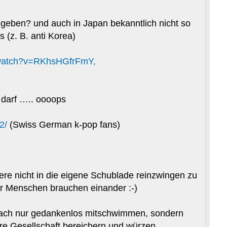
 geben? und auch in Japan bekanntlich nicht so
 (z. B. anti Korea)
/watch?v=RKhsHGfrFmY,
n darf ….. oooops
2/
(Swiss German k-pop fans)
dere nicht in die eigene Schublade reinzwingen zu
wir Menschen brauchen einander :-)
infach nur gedankenlos mitschwimmen, sondern
sere Gesellschaft bereichern und würzen.