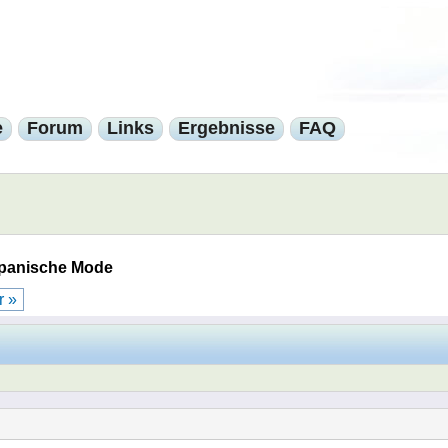
e
Forum
Links
Ergebnisse
FAQ
panische Mode
r »