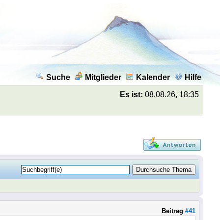
Suche
Mitglieder
Kalender
Hilfe
Es ist:
08.08.26, 18:35
Beitrag
#41