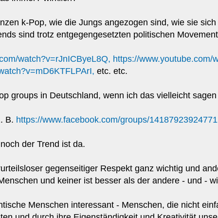
zen k-Pop, wie die Jungs angezogen sind, wie sie sich
ends sind trotz entgegengesetzten politischen Movements
e.com/watch?v=rJnICByeL8Q,
https://www.youtube.com
m/watch?v=mD6KTFLPArI,
etc. etc.
pop groups in Deutschland, wenn ich das vielleicht sage
z. B.
https://www.facebook.com/groups/14187923924771
noch der Trend ist da.
orurteilsloser gegenseitiger Respekt ganz wichtig und an
r Menschen und keiner ist besser als der andere - und - 
entische Menschen interessant - Menschen, die nicht e
chten und durch ihre Eigenständigkeit und Kreativität un