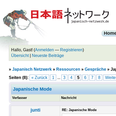
Hom
Hallo, Gast! (
Anmelden
—
Registrieren
)
Übersicht
|
Neueste Beiträge
»
Japanisch Netzwerk
»
Ressourcen
»
Gespräche
»
Ja
Seiten (8):
« Zurück
1
...
3
4
5
6
7
8
Weite
Japanische Mode
Verfasser
Nachricht
junti
RE: Japanische Mode