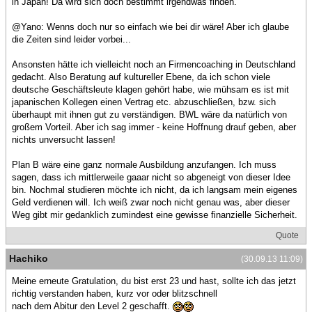
in Japan! Da wird sich doch bestimmt irgendwas finden.
@Yano: Wenns doch nur so einfach wie bei dir wäre! Aber ich glaube
die Zeiten sind leider vorbei...
Ansonsten hätte ich vielleicht noch an Firmencoaching in Deutschland
gedacht. Also Beratung auf kultureller Ebene, da ich schon viele
deutsche Geschäftsleute klagen gehört habe, wie mühsam es ist mit
japanischen Kollegen einen Vertrag etc. abzuschließen, bzw. sich
überhaupt mit ihnen gut zu verständigen. BWL wäre da natürlich von
großem Vorteil. Aber ich sag immer - keine Hoffnung drauf geben, aber
nichts unversucht lassen!
Plan B wäre eine ganz normale Ausbildung anzufangen. Ich muss
sagen, dass ich mittlerweile gaaar nicht so abgeneigt von dieser Idee
bin. Nochmal studieren möchte ich nicht, da ich langsam mein eigenes
Geld verdienen will. Ich weiß zwar noch nicht genau was, aber dieser
Weg gibt mir gedanklich zumindest eine gewisse finanzielle Sicherheit.
Quote
Hachiko
(30.09.13 11:09)
Meine erneute Gratulation, du bist erst 23 und hast, sollte ich das jetzt
richtig verstanden haben, kurz vor oder blitzschnell
nach dem Abitur den Level 2 geschafft.