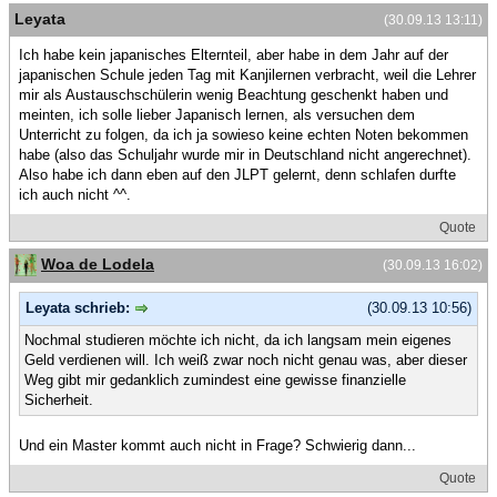
Leyata
(30.09.13 13:11)
Ich habe kein japanisches Elternteil, aber habe in dem Jahr auf der
japanischen Schule jeden Tag mit Kanjilernen verbracht, weil die Lehrer
mir als Austauschschülerin wenig Beachtung geschenkt haben und
meinten, ich solle lieber Japanisch lernen, als versuchen dem
Unterricht zu folgen, da ich ja sowieso keine echten Noten bekommen
habe (also das Schuljahr wurde mir in Deutschland nicht angerechnet).
Also habe ich dann eben auf den JLPT gelernt, denn schlafen durfte
ich auch nicht ^^.
Quote
Woa de Lodela
(30.09.13 16:02)
Leyata schrieb:
(30.09.13 10:56)
Nochmal studieren möchte ich nicht, da ich langsam mein eigenes
Geld verdienen will. Ich weiß zwar noch nicht genau was, aber dieser
Weg gibt mir gedanklich zumindest eine gewisse finanzielle
Sicherheit.
Und ein Master kommt auch nicht in Frage? Schwierig dann...
Quote