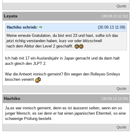
Quote
Leyata
(30.09.13 11:52)
Hachiko schrieb:
(30.09.13 11:09)
Meine erneute Gratulation, du bist erst 23 und hast, sollte ich das
jetzt richtig verstanden haben, kurz vor oder blitzschnell
nach dem Abitur den Level 2 geschafft.
Ich hab mit 17 ein Auslandsjahr in Japan gemacht und da dann halt
auch gleich den JLPT 2.
War die Antwort ironisch gemeint? Bin wegen den Rolleyes-Smileys
bisschen verwirrt
Quote
Hachiko
(30.09.13 12:50)
Ja,es war ironisch gemeint, denn es ist äusserst selten, wenn ein so
junger Mensch, es sei denn er hat einen japanischen Elternteil, so eine
schwierige Prüfung besteht.
Quote