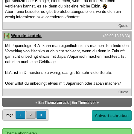
gar Medizin oder Biologie, eines eben, womit du deine Brötchen
verdienen kannst, es sei denn du bist eine reiche Erbin..
Aber Ironie beiseite, es gibt Berufsberatungsstellen, wo du dich ein
wenig informieren bzw. orientieren könntest.
Quote
Woa de Lodela
(30.09.13 18:33)
Mit Japanologie-B.A. kann man eigentlich nichts machen. Ich finde den
Vorschlag von Hachiko auch nicht schlecht, wenn du denn in Zukunft
gar nicht unbedingt etwas mit Japan/Japanisch machen möchtest. Ist
natürlich auch eine Geldfrage...
B.A. ist in D meistens zu wenig, das gilt für sehr viele Berufe.
Oder willst du unbedingt etwas mit Japanisch oder Japan machen?
Quote
«
Ein Thema zurück
|
Ein Thema vor
»
Page:
«
2
»
Antwort schreiben
Thema abonnieren