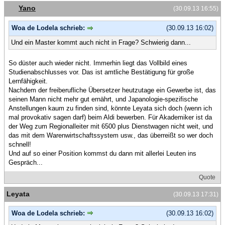
Yano
(30.09.13 16:55)
Woa de Lodela schrieb:
(30.09.13 16:02)
Und ein Master kommt auch nicht in Frage? Schwierig dann...
So düster auch wieder nicht. Immerhin liegt das Vollbild eines
Studienabschlusses vor. Das ist amtliche Bestätigung für große
Lernfähigkeit.
Nachdem der freiberufliche Übersetzer heutzutage ein Gewerbe ist, das
seinen Mann nicht mehr gut ernährt, und Japanologie-spezifische
Anstellungen kaum zu finden sind, könnte Leyata sich doch (wenn ich
mal provokativ sagen darf) beim Aldi bewerben. Für Akademiker ist da
der Weg zum Regionalleiter mit 6500 plus Dienstwagen nicht weit, und
das mit dem Warenwirtschaftssystem usw., das überreißt so wer doch
schnell!
Und auf so einer Position kommst du dann mit allerlei Leuten ins
Gespräch...
Quote
Leyata
(30.09.13 17:31)
Woa de Lodela schrieb:
(30.09.13 16:02)