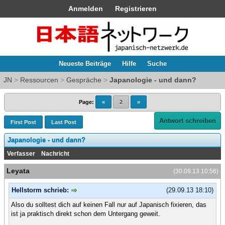
Anmelden
Registrieren
Neueste Beiträge
Hilfe
Suche
JN
>
Ressourcen
>
Gespräche
>
Japanologie - und dann?
Page:
«
2
»
Antwort schreiben
First Post
Last Post
Japanologie - und dann?
Verfasser
Nachricht
Leyata
(30.09.13 10:56)
Hellstorm schrieb:
(29.09.13 18:10)
Also du solltest dich auf keinen Fall nur auf Japanisch fixieren, das
ist ja praktisch direkt schon dem Untergang geweit.