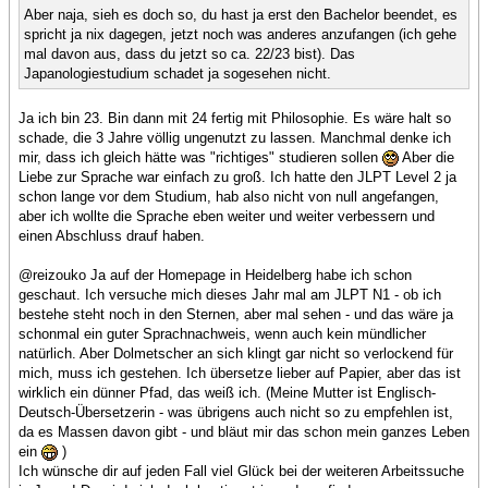
Aber naja, sieh es doch so, du hast ja erst den Bachelor beendet, es
spricht ja nix dagegen, jetzt noch was anderes anzufangen (ich gehe
mal davon aus, dass du jetzt so ca. 22/23 bist). Das
Japanologiestudium schadet ja sogesehen nicht.
Ja ich bin 23. Bin dann mit 24 fertig mit Philosophie. Es wäre halt so
schade, die 3 Jahre völlig ungenutzt zu lassen. Manchmal denke ich
mir, dass ich gleich hätte was "richtiges" studieren sollen
Aber die
Liebe zur Sprache war einfach zu groß. Ich hatte den JLPT Level 2 ja
schon lange vor dem Studium, hab also nicht von null angefangen,
aber ich wollte die Sprache eben weiter und weiter verbessern und
einen Abschluss drauf haben.
@reizouko Ja auf der Homepage in Heidelberg habe ich schon
geschaut. Ich versuche mich dieses Jahr mal am JLPT N1 - ob ich
bestehe steht noch in den Sternen, aber mal sehen - und das wäre ja
schonmal ein guter Sprachnachweis, wenn auch kein mündlicher
natürlich. Aber Dolmetscher an sich klingt gar nicht so verlockend für
mich, muss ich gestehen. Ich übersetze lieber auf Papier, aber das ist
wirklich ein dünner Pfad, das weiß ich. (Meine Mutter ist Englisch-
Deutsch-Übersetzerin - was übrigens auch nicht so zu empfehlen ist,
da es Massen davon gibt - und bläut mir das schon mein ganzes Leben
ein
)
Ich wünsche dir auf jeden Fall viel Glück bei der weiteren Arbeitssuche