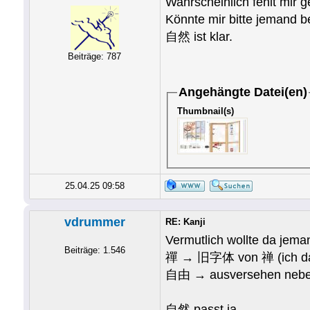
Wahrscheinlich fehlt mir g
Könnte mir bitte jemand b
自然 ist klar.
Beiträge: 787
Angehängte Datei(en)
Thumbnail(s)
25.04.25 09:58
vdrummer
RE: Kanji
Vermutlich wollte da jema
Beiträge: 1.546
禪 → 旧字体 von 禅 (ich dach
自由 → ausversehen neben
自然 passt ja.