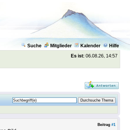
Suche
Mitglieder
Kalender
Hilfe
Es ist:
06.08.26, 14:57
Beitrag
#1