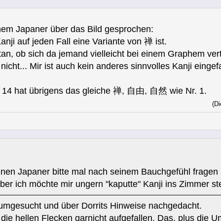
inem Japaner über das Bild gesprochen:
anji auf jeden Fall eine Variante von 禅 ist.
n, ob sich da jemand vielleicht bei einem Graphem vert
nicht... Mir ist auch kein anderes sinnvolles Kanji eingef
. 14 hat übrigens das gleiche 禅, 自由, 自然 wie Nr. 1.
(Di
nen Japaner bitte mal nach seinem Bauchgefühl fragen 
ber ich möchte mir ungern "kaputte" Kanji ins Zimmer st
rumgesucht und über Dorrits Hinweise nachgedacht.
die hellen Flecken garnicht aufgefallen. Das, plus die U