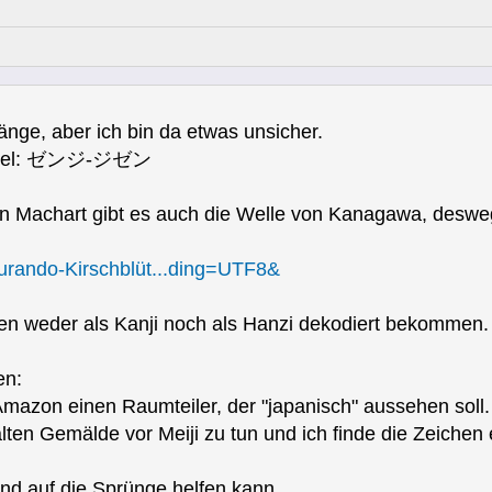
e, aber ich bin da etwas unsicher.
rtspiel: ゼンジ-ジゼン
en Machart gibt es auch die Welle von Kanagawa, desweg
urando-Kirschblüt...ding=UTF8&
hen weder als Kanji noch als Hanzi dekodiert bekommen.
en:
 Amazon einen Raumteiler, der "japanisch" aussehen soll.
lten Gemälde vor Meiji zu tun und ich finde die Zeichen 
nd auf die Sprünge helfen kann.