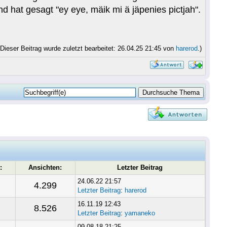
 hat gesagt "ey eye, mäik mi ä jäpenies pictjah".
(Dieser Beitrag wurde zuletzt bearbeitet: 26.04.25 21:45 von
harerod
.)
:
Ansichten:
Letzter Beitrag
24.06.22 21:57
4.299
Letzter Beitrag
:
harerod
16.11.19 12:43
8.526
Letzter Beitrag
:
yamaneko
09.08.18 21:25