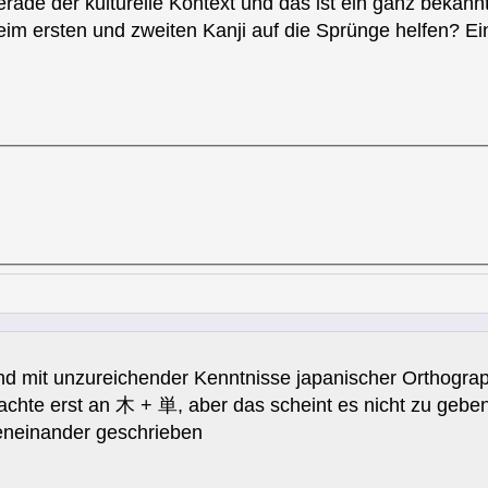
erade der kulturelle Kontext und das ist ein ganz bekannt
eim ersten und zweiten Kanji auf die Sprünge helfen? E
nd mit unzureichender Kenntnisse japanischer Orthograph
te erst an 木 + 単, aber das scheint es nicht zu gebe
einander geschrieben