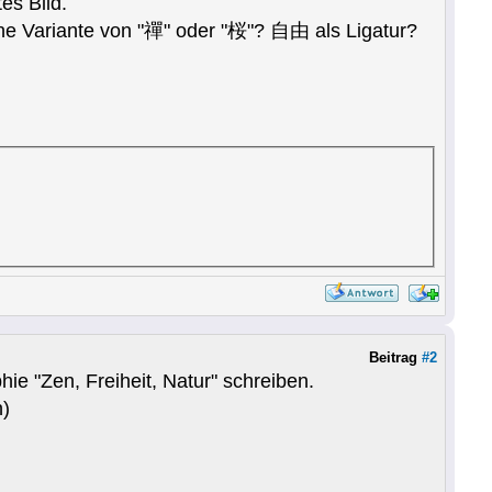
es Bild.
ine Variante von "禪" oder "桜"? 自由 als Ligatur?
Beitrag
#2
ie "Zen, Freiheit, Natur" schreiben.
n)