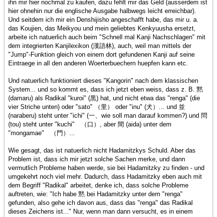
ihn mir hier nochmal zu kaufen, dazu fehlt mir das Geld (ausserdem ist
hier ohnehin nur die englische Ausgabe halbwegs leicht erreichbar).
Und seitdem ich mir ein Denshijisho angeschafft habe, das mir u. a.
das Koujien, das Meikyou und mein geliebtes Kenkyuusha ersetzt,
arbeite ich natuerlich auch beim "Schnell mal Kanji Nachschlagen" mit
dem integrierten Kanjilexikon (漢語林), auch, weil man mittels der
"Jump"-Funktion gleich von einem dort gefundenen Kanji auf seine
Eintraege in all den anderen Woerterbuechern huepfen kann etc.
Und natuerlich funktioniert dieses "Kangorin" nach dem klassischen
System... und so kommt es, dass ich jetzt eben weiss, dass z. B. 黙
(damaru) als Radikal "kuroi" (黒) hat, und nicht etwa das "renga" (die
vier Striche unten) oder "sato" （里） oder "inu" (犬）... und 並
(naraberu) steht unter "ichi" (一、wie soll man darauf kommen?) und 問
(tou) steht unter "kuchi" （口）, aber 間 (aida) unter dem
"mongamae" （門）...
Wie gesagt, das ist natuerlich nicht Hadamitzkys Schuld. Aber das
Problem ist, dass ich mir jetzt solche Sachen merke, und dann
vermutlich Probleme haben werde, sie bei Hadamitzky zu finden - und
umgekehrt noch viel mehr. Dadurch, dass Hadamitzky eben auch mit
dem Begriff "Radikal" arbeitet, denke ich, dass solche Probleme
auftreten, wie: "Ich habe 黙 bei Hadamitzky unter dem "renga"
gefunden, also gehe ich davon aus, dass das "renga" das Radikal
dieses Zeichens ist..." Nur, wenn man dann versucht, es in einem