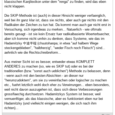
klassischen Kanjilexikon unter dem "renga" zu finden, wird das eben
nicht klappen.
Die SKIP-Methode ist (auch) in dieser Hinsicht weniger verfaenglich,
weil bei ihr ganz klar ist, dass sie nichts, aber auch gar nichts mit den
Radikalen der Zeichen zu tun hat. Da kommt man auch gar nicht erst in
Versuchung, sich irgendwas zu merken... Natuerlich - wie oftmals
bereits gesagt - ist sie kein Ersatz fuer radikalbasierte Woerterbuecher,
aber ich komme nicht umhin zu denken, dass Systeme, wie das im
Hadamitzky 中途半端 (chuutohanpa; in etwa "auf halbem Wege
steckengeblieben", "halbherzig", "weder Fisch noch Fleisch") sind...
aehnlich wie die Rechtschreibreform...
Aus meiner Sicht ist es besser, entweder etwas KOMPLETT
ANDERES zu machen (so, wie es SKIP tut) oder es bei der
traditionellen (bzw. "sonst auch ueblichen") Methode zu belassen, denn
- wenn auch mit den besten Absichten - an dieser nur
"herumzudoktern", um sie zu vereinfachen oder logischer zu machen
etc., fuehrt letztlich wohl doch eher zu Verwirrungen... eben besonders,
weil nicht davon auszugehen ist, dass sich diese Verbesserungen
grossflaechig durchsetzen. Hadamitzkys System ist besser, weil
vernuenftiger, als das klassische, aber es funktioniert eben nur bei
Hadamitzky (und vielleicht einigen wenigen, die sich nach ihm
richten)...