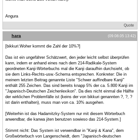
Angura
Quote
hara
(09.08.05 13:42)
[bikkuri:Woher kommt die Zahl der 10%?]
Das ist ein ungefährer Schätzwert, den jeder leicht selbst überprüfen
kann, indem er anhand eines nach dem 214-Radikale-System
geordneten Kanji-Wörterbuchs mal die Kanji daraufhin durchsieht, ob
sie dem Links-Rechts-usw.-Schema entsprechen. Konkreter: Die in
meinem letzten Beitrag genannte Liste "Schwer auffindbare Kanji"
enthält 255 Zeichen. Das sind bereits knapp 5% der ca. 5.800 Kanji im
"Japanisch-Deutschen Zeichenlexikon". Da dies nicht einmal die Hälfte
der wirklichen Problemfälle ist (keins der von bikkuri genannten ?, ?, ?
ist darin enthalten), muss man von ca. 10% ausgehen.
[Weiterhin ist das Hadamitzky-System nur mit diesem Wörterbuch
anwendbar, die kanwa jiten benutzen sowieso das 214-System.]
Stimmt nicht: Das System ist verwendbar in "Kanji & Kana", dem
Großwörterbuch von Langenscheidt, dem "Japanisch-deutschen