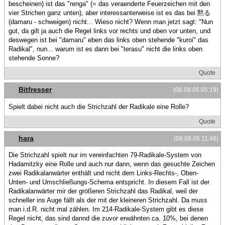
bescheinen) ist das "renga" (= das veraenderte Feuerzeichen mit den
vier Strichen ganz unten), aber interessanterweise ist es das bei 黙る
(damaru - schweigen) nicht... Wieso nicht? Wenn man jetzt sagt: "Nun
gut, da gilt ja auch die Regel links vor rechts und oben vor unten, und
deswegen ist bei "damaru" eben das links oben stehende "kuroi" das
Radikal", nun... warum ist es dann bei "terasu" nicht die links oben
stehende Sonne?
Quote
Bitfresser
(08.08.05 05:19)
Spielt dabei nicht auch die Strichzahl der Radikale eine Rolle?
Quote
hara
(08.08.05 11:46)
Die Strichzahl spielt nur im vereinfachten 79-Radikale-System von
Hadamitzky eine Rolle und auch nur dann, wenn das gesuchte Zeichen
zwei Radikalanwärter enthält und nicht dem Links-Rechts-, Oben-
Unten- und Umschließungs-Schema entspricht. In diesem Fall ist der
Radikalanwärter mir der größeren Strichzahl das Radikal, weil der
schneller ins Auge fällt als der mit der kleineren Strichzahl. Da muss
man i.d.R. nicht mal zählen. Im 214-Radikale-System gibt es diese
Regel nicht, das sind dannd die zuvor erwähnten ca. 10%, bei denen