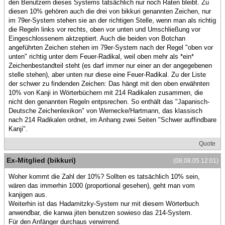
den Benutzern dieses Systems tatsächlich nur noch Raten bleibt. Zu
diesen 10% gehören auch die drei von bikkuri genannten Zeichen, nur
im 79er-System stehen sie an der richtigen Stelle, wenn man als richtig
die Regeln links vor rechts, oben vor unten und Umschließung vor
Eingeschlossenem aktzeptiert. Auch die beiden von Botchan
angeführten Zeichen stehen im 79er-System nach der Regel "oben vor
unten" richtig unter dem Feuer-Radikal, weil oben mehr als *ein*
Zeichenbestandteil steht (es darf immer nur einer an der angegebenen
stelle stehen), aber unten nur diese eine Feuer-Radikal. Zu der Liste
der schwer zu findenden Zeichen: Das hängt mit den oben erwähnten
10% von Kanji in Wörterbüchern mit 214 Radikalen zusammen, die
nicht den genannten Regeln entpsrechen. So enthält das "Japanisch-
Deutsche Zeichenlexikon" von Wernecke/Hartmann, das klassisch
nach 214 Radikalen ordnet, im Anhang zwei Seiten "Schwer auffindbare
Kanji".
Quote
Ex-Mitglied (bikkuri)
(08.08.05 12:01)
Woher kommt die Zahl der 10%? Sollten es tatsächlich 10% sein,
wären das immerhin 1000 (proportional gesehen), geht man vom
kanjigen aus.
Weiterhin ist das Hadamitzky-System nur mit diesem Wörterbuch
anwendbar, die kanwa jiten benutzen sowieso das 214-System.
Für den Anfänger durchaus verwirrend.