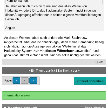
Familiennamen.
Ja, aber wenn ich mich nicht irre sind das alles Werke von
Hadamitzky, oder? D.h., das Hadamitzky-System findet in genau
dieser Ausprägung offenbar nur in seinen eigenen Veröffentlichungen
Gebrauch.
Angura
An diesen Werken haben auch andere wie Mark Spahn usw.
mitgearbeitet. Aber das ist ohnehin egal, denn meine Bemerkung bezog
sich lldiglich auf die Aussage von bikkuri "Weiterhin ist das
Hadamitzky-System
nur mit diesem Wörterbuch
anwendbar", und
genau das stimmt einfach nicht. Nur das sollte richtig gestellt werden.
Quote
«
Ein Thema zurück
|
Ein Thema vor
»
Page:
«
4
»
Antwort schreiben
Thema abonnieren
Japanisch Netzwerk
Nach oben