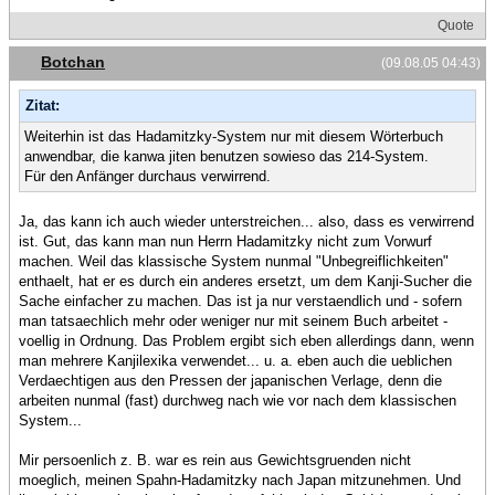
Quote
Botchan
(09.08.05 04:43)
Zitat:
Weiterhin ist das Hadamitzky-System nur mit diesem Wörterbuch
anwendbar, die kanwa jiten benutzen sowieso das 214-System.
Für den Anfänger durchaus verwirrend.
Ja, das kann ich auch wieder unterstreichen... also, dass es verwirrend
ist. Gut, das kann man nun Herrn Hadamitzky nicht zum Vorwurf
machen. Weil das klassische System nunmal "Unbegreiflichkeiten"
enthaelt, hat er es durch ein anderes ersetzt, um dem Kanji-Sucher die
Sache einfacher zu machen. Das ist ja nur verstaendlich und - sofern
man tatsaechlich mehr oder weniger nur mit seinem Buch arbeitet -
voellig in Ordnung. Das Problem ergibt sich eben allerdings dann, wenn
man mehrere Kanjilexika verwendet... u. a. eben auch die ueblichen
Verdaechtigen aus den Pressen der japanischen Verlage, denn die
arbeiten nunmal (fast) durchweg nach wie vor nach dem klassischen
System...
Mir persoenlich z. B. war es rein aus Gewichtsgruenden nicht
moeglich, meinen Spahn-Hadamitzky nach Japan mitzunehmen. Und