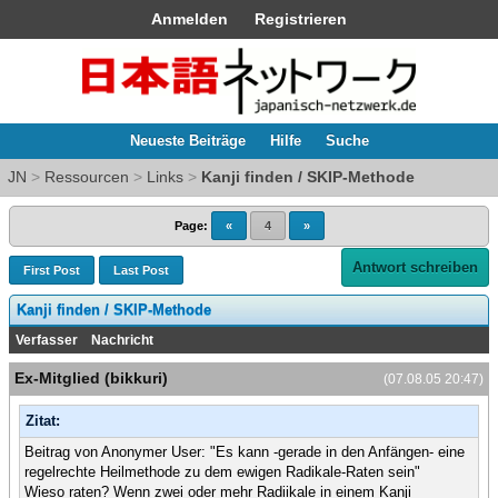
Anmelden
Registrieren
Neueste Beiträge
Hilfe
Suche
JN
>
Ressourcen
>
Links
>
Kanji finden / SKIP-Methode
Page:
«
4
»
Antwort schreiben
First Post
Last Post
Kanji finden / SKIP-Methode
Verfasser
Nachricht
Ex-Mitglied (bikkuri)
(07.08.05 20:47)
Zitat:
Beitrag von Anonymer User: "Es kann -gerade in den Anfängen- eine
regelrechte Heilmethode zu dem ewigen Radikale-Raten sein"
Wieso raten? Wenn zwei oder mehr Radiikale in einem Kanji