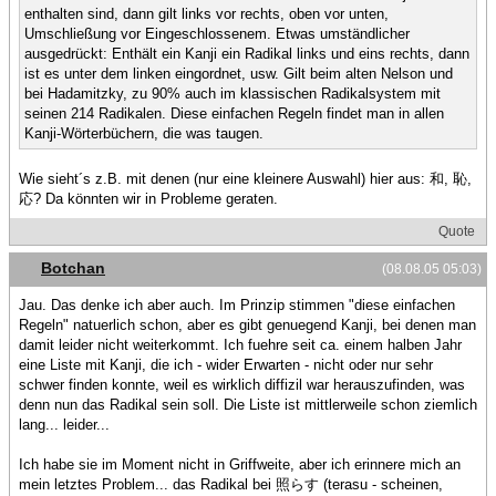
enthalten sind, dann gilt links vor rechts, oben vor unten,
Umschließung vor Eingeschlossenem. Etwas umständlicher
ausgedrückt: Enthält ein Kanji ein Radikal links und eins rechts, dann
ist es unter dem linken eingordnet, usw. Gilt beim alten Nelson und
bei Hadamitzky, zu 90% auch im klassischen Radikalsystem mit
seinen 214 Radikalen. Diese einfachen Regeln findet man in allen
Kanji-Wörterbüchern, die was taugen.
Wie sieht´s z.B. mit denen (nur eine kleinere Auswahl) hier aus: 和, 恥,
応? Da könnten wir in Probleme geraten.
Quote
Botchan
(08.08.05 05:03)
Jau. Das denke ich aber auch. Im Prinzip stimmen "diese einfachen
Regeln" natuerlich schon, aber es gibt genuegend Kanji, bei denen man
damit leider nicht weiterkommt. Ich fuehre seit ca. einem halben Jahr
eine Liste mit Kanji, die ich - wider Erwarten - nicht oder nur sehr
schwer finden konnte, weil es wirklich diffizil war herauszufinden, was
denn nun das Radikal sein soll. Die Liste ist mittlerweile schon ziemlich
lang... leider...
Ich habe sie im Moment nicht in Griffweite, aber ich erinnere mich an
mein letztes Problem... das Radikal bei 照らす (terasu - scheinen,