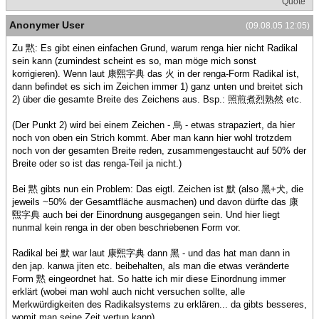
Quote
Anonymer User
(09.08.05 12:05)
Zu 黙: Es gibt einen einfachen Grund, warum renga hier nicht Radikal
sein kann (zumindest scheint es so, man möge mich sonst
korrigieren). Wenn laut 康煕字典 das 火 in der renga-Form Radikal ist,
dann befindet es sich im Zeichen immer 1) ganz unten und breitet sich
2) über die gesamte Breite des Zeichens aus. Bsp.: 照煎煮烈熟然 etc.
(Der Punkt 2) wird bei einem Zeichen - 烏 - etwas strapaziert, da hier
noch von oben ein Strich kommt. Aber man kann hier wohl trotzdem
noch von der gesamten Breite reden, zusammengestaucht auf 50% der
Breite oder so ist das renga-Teil ja nicht.)
Bei 黙 gibts nun ein Problem: Das eigtl. Zeichen ist 默 (also 黑+犬, die
jeweils ~50% der Gesamtfläche ausmachen) und davon dürfte das 康
煕字典 auch bei der Einordnung ausgegangen sein. Und hier liegt
nunmal kein renga in der oben beschriebenen Form vor.
Radikal bei 默 war laut 康煕字典 dann 黑 - und das hat man dann in
den jap. kanwa jiten etc. beibehalten, als man die etwas veränderte
Form 黙 eingeordnet hat. So hatte ich mir diese Einordnung immer
erklärt (wobei man wohl auch nicht versuchen sollte, alle
Merkwürdigkeiten des Radikalsystems zu erklären... da gibts besseres,
womit man seine Zeit vertun kann).