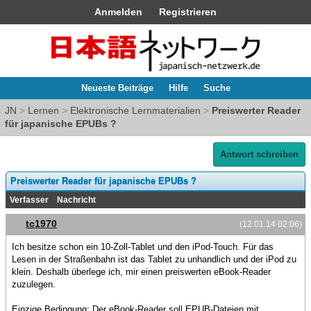
Anmelden
Registrieren
Neueste Beiträge
Hilfe
Suche
JN
>
Lernen
>
Elektronische Lernmaterialien
>
Preiswerter Reader
für japanische EPUBs ?
Antwort schreiben
Preiswerter Reader für japanische EPUBs ?
Verfasser
Nachricht
tc1970
(12.01.14 02:06)
Ich besitze schon ein 10-Zoll-Tablet und den iPod-Touch. Für das
Lesen in der Straßenbahn ist das Tablet zu unhandlich und der iPod zu
klein. Deshalb überlege ich, mir einen preiswerten eBook-Reader
zuzulegen.
Einzige Bedingung: Der eBook-Reader soll EPUB-Dateien mit