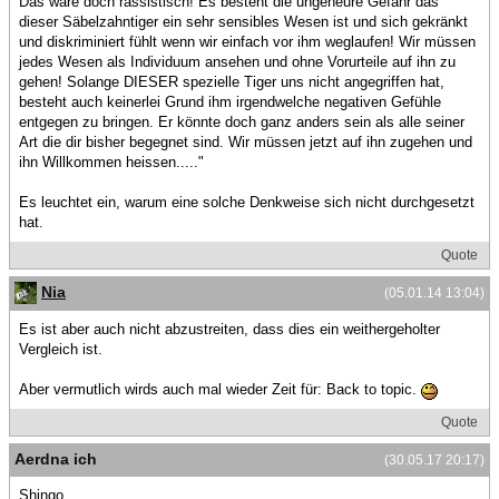
Das wäre doch rassistisch! Es besteht die ungeheure Gefahr das
dieser Säbelzahntiger ein sehr sensibles Wesen ist und sich gekränkt
und diskriminiert fühlt wenn wir einfach vor ihm weglaufen! Wir müssen
jedes Wesen als Individuum ansehen und ohne Vorurteile auf ihn zu
gehen! Solange DIESER spezielle Tiger uns nicht angegriffen hat,
besteht auch keinerlei Grund ihm irgendwelche negativen Gefühle
entgegen zu bringen. Er könnte doch ganz anders sein als alle seiner
Art die dir bisher begegnet sind. Wir müssen jetzt auf ihn zugehen und
ihn Willkommen heissen....."
Es leuchtet ein, warum eine solche Denkweise sich nicht durchgesetzt
hat.
Quote
Nia
(05.01.14 13:04)
Es ist aber auch nicht abzustreiten, dass dies ein weithergeholter
Vergleich ist.
Aber vermutlich wirds auch mal wieder Zeit für: Back to topic.
Quote
Aerdna ich
(30.05.17 20:17)
Shingo