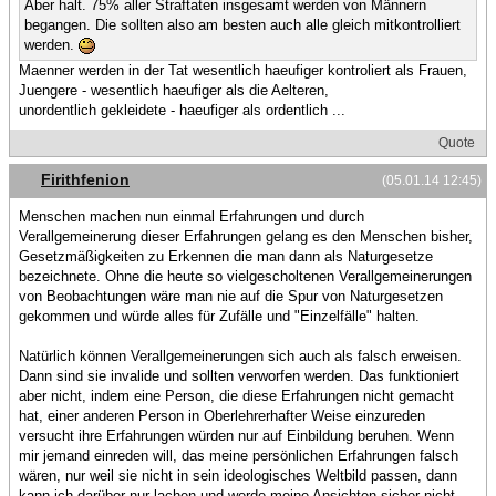
Aber halt. 75% aller Straftaten insgesamt werden von Männern
begangen. Die sollten also am besten auch alle gleich mitkontrolliert
werden.
Maenner werden in der Tat wesentlich haeufiger kontroliert als Frauen,
Juengere - wesentlich haeufiger als die Aelteren,
unordentlich gekleidete - haeufiger als ordentlich ...
Quote
Firithfenion
(05.01.14 12:45)
Menschen machen nun einmal Erfahrungen und durch
Verallgemeinerung dieser Erfahrungen gelang es den Menschen bisher,
Gesetzmäßigkeiten zu Erkennen die man dann als Naturgesetze
bezeichnete. Ohne die heute so vielgescholtenen Verallgemeinerungen
von Beobachtungen wäre man nie auf die Spur von Naturgesetzen
gekommen und würde alles für Zufälle und "Einzelfälle" halten.
Natürlich können Verallgemeinerungen sich auch als falsch erweisen.
Dann sind sie invalide und sollten verworfen werden. Das funktioniert
aber nicht, indem eine Person, die diese Erfahrungen nicht gemacht
hat, einer anderen Person in Oberlehrerhafter Weise einzureden
versucht ihre Erfahrungen würden nur auf Einbildung beruhen. Wenn
mir jemand einreden will, das meine persönlichen Erfahrungen falsch
wären, nur weil sie nicht in sein ideologisches Weltbild passen, dann
kann ich darüber nur lachen und werde meine Ansichten sicher nicht