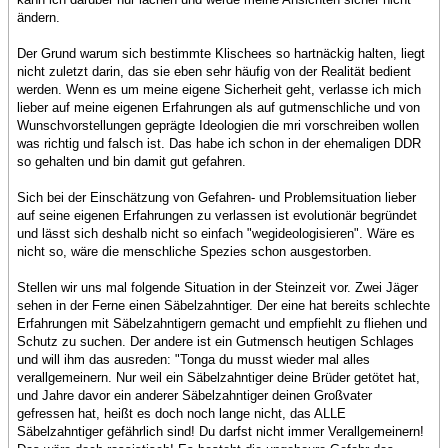
ändern.
Der Grund warum sich bestimmte Klischees so hartnäckig halten, liegt
nicht zuletzt darin, das sie eben sehr häufig von der Realität bedient
werden. Wenn es um meine eigene Sicherheit geht, verlasse ich mich
lieber auf meine eigenen Erfahrungen als auf gutmenschliche und von
Wunschvorstellungen geprägte Ideologien die mri vorschreiben wollen
was richtig und falsch ist. Das habe ich schon in der ehemaligen DDR
so gehalten und bin damit gut gefahren.
Sich bei der Einschätzung von Gefahren- und Problemsituation lieber
auf seine eigenen Erfahrungen zu verlassen ist evolutionär begründet
und lässt sich deshalb nicht so einfach "wegideologisieren". Wäre es
nicht so, wäre die menschliche Spezies schon ausgestorben.
Stellen wir uns mal folgende Situation in der Steinzeit vor. Zwei Jäger
sehen in der Ferne einen Säbelzahntiger. Der eine hat bereits schlechte
Erfahrungen mit Säbelzahntigern gemacht und empfiehlt zu fliehen und
Schutz zu suchen. Der andere ist ein Gutmensch heutigen Schlages
und will ihm das ausreden: "Tonga du musst wieder mal alles
verallgemeinern. Nur weil ein Säbelzahntiger deine Brüder getötet hat,
und Jahre davor ein anderer Säbelzahntiger deinen Großvater
gefressen hat, heißt es doch noch lange nicht, das ALLE
Säbelzahntiger gefährlich sind! Du darfst nicht immer Verallgemeinern!