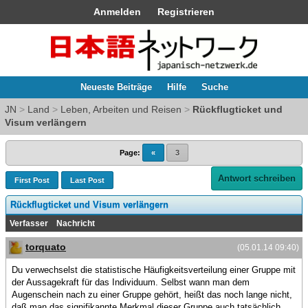
Anmelden
Registrieren
Neueste Beiträge
Hilfe
Suche
JN
>
Land
>
Leben, Arbeiten und Reisen
>
Rückflugticket und
Visum verlängern
Page:
«
3
Antwort schreiben
First Post
Last Post
Rückflugticket und Visum verlängern
Verfasser
Nachricht
torquato
(05.01.14 09:40)
Du verwechselst die statistische Häufigkeitsverteilung einer Gruppe mit
der Aussagekraft für das Individuum. Selbst wann man dem
Augenschein nach zu einer Gruppe gehört, heißt das noch lange nicht,
daß man das signifikannte Merkmal dieser Gruppe auch tatsächlich