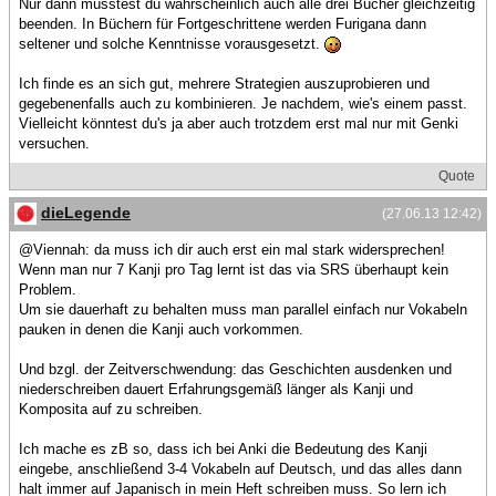
Nur dann müsstest du wahrscheinlich auch alle drei Bücher gleichzeitig
beenden. In Büchern für Fortgeschrittene werden Furigana dann
seltener und solche Kenntnisse vorausgesetzt.
Ich finde es an sich gut, mehrere Strategien auszuprobieren und
gegebenenfalls auch zu kombinieren. Je nachdem, wie's einem passt.
Vielleicht könntest du's ja aber auch trotzdem erst mal nur mit Genki
versuchen.
Quote
dieLegende
(27.06.13 12:42)
@Viennah: da muss ich dir auch erst ein mal stark widersprechen!
Wenn man nur 7 Kanji pro Tag lernt ist das via SRS überhaupt kein
Problem.
Um sie dauerhaft zu behalten muss man parallel einfach nur Vokabeln
pauken in denen die Kanji auch vorkommen.
Und bzgl. der Zeitverschwendung: das Geschichten ausdenken und
niederschreiben dauert Erfahrungsgemäß länger als Kanji und
Komposita auf zu schreiben.
Ich mache es zB so, dass ich bei Anki die Bedeutung des Kanji
eingebe, anschließend 3-4 Vokabeln auf Deutsch, und das alles dann
halt immer auf Japanisch in mein Heft schreiben muss. So lern ich