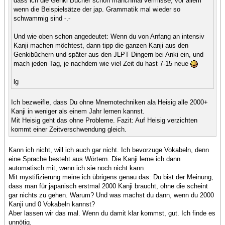
dass ich die Genki Bücher schon manchmal vermisse, vor allem
wenn die Beispielsätze der jap. Grammatik mal wieder so
schwammig sind -.-
Und wie oben schon angedeutet: Wenn du von Anfang an intensiv
Kanji machen möchtest, dann tipp die ganzen Kanji aus den
Genkibüchern und später aus den JLPT Dingern bei Anki ein, und
mach jeden Tag, je nachdem wie viel Zeit du hast 7-15 neue
lg
Ich bezweifle, dass Du ohne Mnemotechniken ala Heisig alle 2000+
Kanji in weniger als einem Jahr lernen kannst.
Mit Heisig geht das ohne Probleme. Fazit: Auf Heisig verzichten
kommt einer Zeitverschwendung gleich.
Kann ich nicht, will ich auch gar nicht. Ich bevorzuge Vokabeln, denn
eine Sprache besteht aus Wörtern. Die Kanji lerne ich dann
automatisch mit, wenn ich sie noch nicht kann.
Mit mystifizierung meine ich übrigens genau das: Du bist der Meinung,
dass man für japanisch erstmal 2000 Kanji braucht, ohne die scheint
gar nichts zu gehen. Warum? Und was machst du dann, wenn du 2000
Kanji und 0 Vokabeln kannst?
Aber lassen wir das mal. Wenn du damit klar kommst, gut. Ich finde es
unnötig.