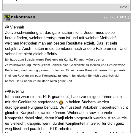
Quote
nekorunyan
(27.06.13 09:31)
@ Viennah
Zeitverschwendung ist das ganz sicher nicht. Jeder muss selber
herausfinden, welcher Lerntyp man ist und mit welcher Methode/
welchen Methoden man am besten Resultate erzielt. Das ist sehr
subjektiv. Auch fließen in die Lerndauer noch andere Faktoren ein. Und
schnell ist nicht gleich effektiv.
Ich habe zum Beispiel wenig Probleme mit Kanjis. Für mich wäre es eher
Zeiverschwendung, mir zu jedem Zeichen eine Geschichte zu merken und Schreibweise,
Bedeutung und Lesung getrennt zu lernen. Ein einzelnes Kanji mit diesen Komponenten
in einem Ruck mit ein paar Komposita zu lernen, funktioniert für mich persönlich viel
besser. Dafür nehm ich mir dann auch gerne Zeit.
@Kevelinu
Ich habe zwar nie mit RTK gearbeitet, habe vor einigen Jahren auch
mit der Genkireihe angefangen
In beiden Büchern werden
durchgehend Furigana benutzt. Du müsstest Vokabeln theoretisch nicht
gleich in Kanjischreibweise können. Wobei auch sowieso viele
Komposita dabei sind, deren Kanji nicht vorgestellt werden. Also würde
es vielleicht klappen, wenn du den Kanjilernteil in Genki für dich ganz
weg lässt und parallel mit RTK arbeitest.