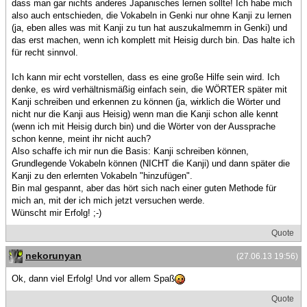
dass man gar nichts anderes Japanisches lernen sollte! Ich habe mich
also auch entschieden, die Vokabeln in Genki nur ohne Kanji zu lernen
(ja, eben alles was mit Kanji zu tun hat auszukalmemrn in Genki) und
das erst machen, wenn ich komplett mit Heisig durch bin. Das halte ich
für recht sinnvol.
Ich kann mir echt vorstellen, dass es eine große Hilfe sein wird. Ich
denke, es wird verhältnismäßig einfach sein, die WÖRTER später mit
Kanji schreiben und erkennen zu können (ja, wirklich die Wörter und
nicht nur die Kanji aus Heisig) wenn man die Kanji schon alle kennt
(wenn ich mit Heisig durch bin) und die Wörter von der Aussprache
schon kenne, meint ihr nicht auch?
Also schaffe ich mir nun die Basis: Kanji schreiben können,
Grundlegende Vokabeln können (NICHT die Kanji) und dann später die
Kanji zu den erlernten Vokabeln "hinzufügen".
Bin mal gespannt, aber das hört sich nach einer guten Methode für
mich an, mit der ich mich jetzt versuchen werde.
Wünscht mir Erfolg! ;-)
Quote
nekorunyan
(27.06.13 19:56)
Ok, dann viel Erfolg! Und vor allem Spaß
Quote