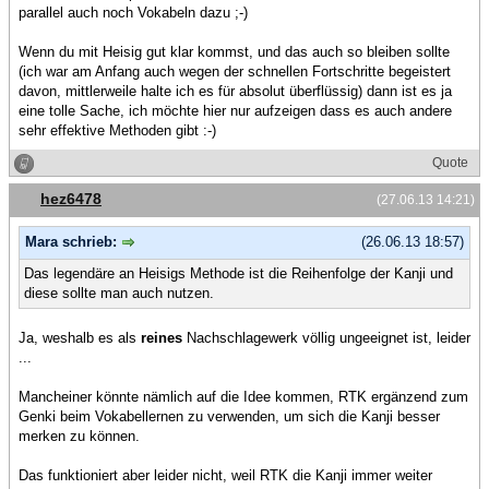
parallel auch noch Vokabeln dazu ;-)
Wenn du mit Heisig gut klar kommst, und das auch so bleiben sollte
(ich war am Anfang auch wegen der schnellen Fortschritte begeistert
davon, mittlerweile halte ich es für absolut überflüssig) dann ist es ja
eine tolle Sache, ich möchte hier nur aufzeigen dass es auch andere
sehr effektive Methoden gibt :-)
Quote
hez6478
(27.06.13 14:21)
Mara schrieb:
(26.06.13 18:57)
Das legendäre an Heisigs Methode ist die Reihenfolge der Kanji und
diese sollte man auch nutzen.
Ja, weshalb es als
reines
Nachschlagewerk völlig ungeeignet ist, leider
...
Mancheiner könnte nämlich auf die Idee kommen, RTK ergänzend zum
Genki beim Vokabellernen zu verwenden, um sich die Kanji besser
merken zu können.
Das funktioniert aber leider nicht, weil RTK die Kanji immer weiter