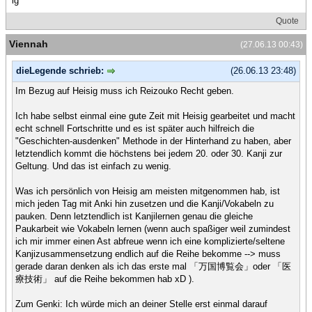
lg
Quote
Viennah
(27.06.13 00:43)
dieLegende schrieb:
(26.06.13 23:48)
Im Bezug auf Heisig muss ich Reizouko Recht geben.
Ich habe selbst einmal eine gute Zeit mit Heisig gearbeitet und macht
echt schnell Fortschritte und es ist später auch hilfreich die
"Geschichten-ausdenken" Methode in der Hinterhand zu haben, aber
letztendlich kommt die höchstens bei jedem 20. oder 30. Kanji zur
Geltung. Und das ist einfach zu wenig.
Was ich persönlich von Heisig am meisten mitgenommen hab, ist
mich jeden Tag mit Anki hin zusetzen und die Kanji/Vokabeln zu
pauken. Denn letztendlich ist Kanjilernen genau die gleiche
Paukarbeit wie Vokabeln lernen (wenn auch spaßiger weil zumindest
ich mir immer einen Ast abfreue wenn ich eine komplizierte/seltene
Kanjizusammensetzung endlich auf die Reihe bekomme --> muss
gerade daran denken als ich das erste mal 「万国博覧会」oder 「医
療技術」 auf die Reihe bekommen hab xD ).
Zum Genki: Ich würde mich an deiner Stelle erst einmal darauf