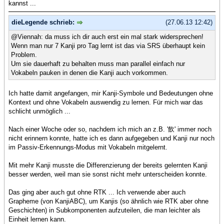
kannst ...
dieLegende schrieb:
(27.06.13 12:42)
@Viennah: da muss ich dir auch erst ein mal stark widersprechen!
Wenn man nur 7 Kanji pro Tag lernt ist das via SRS überhaupt kein
Problem.
Um sie dauerhaft zu behalten muss man parallel einfach nur
Vokabeln pauken in denen die Kanji auch vorkommen.
Ich hatte damit angefangen, mir Kanji-Symbole und Bedeutungen ohne
Kontext und ohne Vokabeln auswendig zu lernen. Für mich war das
schlicht unmöglich ...
Nach einer Woche oder so, nachdem ich mich an z.B. '飲' immer noch
nicht erinnern konnte, hatte ich es dann aufgegeben und Kanji nur noch
im Passiv-Erkennungs-Modus mit Vokabeln mitgelernt.
Mit mehr Kanji musste die Differenzierung der bereits gelernten Kanji
besser werden, weil man sie sonst nicht mehr unterscheiden konnte.
Das ging aber auch gut ohne RTK ... Ich verwende aber auch
Grapheme (von KanjiABC), um Kanjis (so ähnlich wie RTK aber ohne
Geschichten) in Subkomponenten aufzuteilen, die man leichter als
Einheit lernen kann.