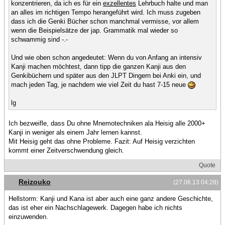
konzentrieren, da ich es für ein
exzellentes
Lehrbuch halte und man
an alles im richtigen Tempo herangeführt wird. Ich muss zugeben
dass ich die Genki Bücher schon manchmal vermisse, vor allem
wenn die Beispielsätze der jap. Grammatik mal wieder so
schwammig sind -.-
Und wie oben schon angedeutet: Wenn du von Anfang an intensiv
Kanji machen möchtest, dann tipp die ganzen Kanji aus den
Genkibüchern und später aus den JLPT Dingern bei Anki ein, und
mach jeden Tag, je nachdem wie viel Zeit du hast 7-15 neue
lg
Ich bezweifle, dass Du ohne Mnemotechniken ala Heisig alle 2000+
Kanji in weniger als einem Jahr lernen kannst.
Mit Heisig geht das ohne Probleme. Fazit: Auf Heisig verzichten
kommt einer Zeitverschwendung gleich.
Quote
Reizouko
(27.06.13 04:28)
Hellstorm: Kanji und Kana ist aber auch eine ganz andere Geschichte,
das ist eher ein Nachschlagewerk. Dagegen habe ich nichts
einzuwenden.