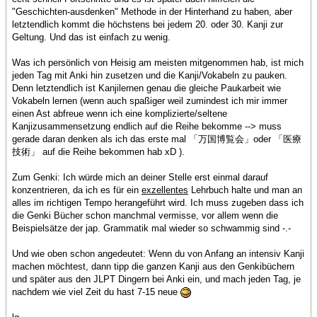
"Geschichten-ausdenken" Methode in der Hinterhand zu haben, aber
letztendlich kommt die höchstens bei jedem 20. oder 30. Kanji zur
Geltung. Und das ist einfach zu wenig.
Was ich persönlich von Heisig am meisten mitgenommen hab, ist mich
jeden Tag mit Anki hin zusetzen und die Kanji/Vokabeln zu pauken.
Denn letztendlich ist Kanjilernen genau die gleiche Paukarbeit wie
Vokabeln lernen (wenn auch spaßiger weil zumindest ich mir immer
einen Ast abfreue wenn ich eine komplizierte/seltene
Kanjizusammensetzung endlich auf die Reihe bekomme --> muss
gerade daran denken als ich das erste mal 「万国博覧会」oder 「医療
技術」 auf die Reihe bekommen hab xD ).
Zum Genki: Ich würde mich an deiner Stelle erst einmal darauf
konzentrieren, da ich es für ein
exzellentes
Lehrbuch halte und man an
alles im richtigen Tempo herangeführt wird. Ich muss zugeben dass ich
die Genki Bücher schon manchmal vermisse, vor allem wenn die
Beispielsätze der jap. Grammatik mal wieder so schwammig sind -.-
Und wie oben schon angedeutet: Wenn du von Anfang an intensiv Kanji
machen möchtest, dann tipp die ganzen Kanji aus den Genkibüchern
und später aus den JLPT Dingern bei Anki ein, und mach jeden Tag, je
nachdem wie viel Zeit du hast 7-15 neue