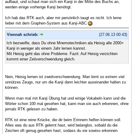
aufbaut, und schaut man sich ein Kanji in der Mitte des Buchs an,
werden einige vorherige Kanji benötigt.
Ich hab das RTK auch, aber mir persönlich taugt es nicht. Ich lerne
lieber mit dem Graphen-System aus Kanji-ABC
Viennah schrieb:
(27.06.13 00:43)
Ich bezweifle, dass Du ohne Mnemotechniken ala Heisig alle 2000+
Kanji in weniger als einem Jahr lernen kannst.
Mit Heisig geht das ohne Probleme. Fazit: Auf Heisig verzichten
kommt einer Zeitverschwendung gleich.
Nein, Heisig lernen ist zweitverschwendung. Man lernt so extrem viel
unnützes Zeugs, nur um die Kanji dann leichter auseinander halten zu
können.
Wenn man mal mit Kanji Übung hat und einige Vokabeln kann und die
Wörter schon 100 mal gesehen hat, kann man sie auch erkennen, ohne
jemals RTK gelesen zu haben.
RTK ist eine reine Krücke, die dir beim Erinnern helfen können soll.
Alles was du aus RTK gelernt hast, wird belanglos, sobald du die
Zeichen oft genug gesehen hast, sodass du sie sowiso erkennen