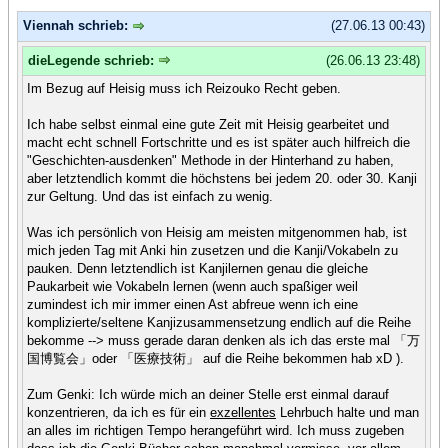
Viennah schrieb:
(27.06.13 00:43)
dieLegende schrieb:
(26.06.13 23:48)
Im Bezug auf Heisig muss ich Reizouko Recht geben.
Ich habe selbst einmal eine gute Zeit mit Heisig gearbeitet und
macht echt schnell Fortschritte und es ist später auch hilfreich die
"Geschichten-ausdenken" Methode in der Hinterhand zu haben,
aber letztendlich kommt die höchstens bei jedem 20. oder 30. Kanji
zur Geltung. Und das ist einfach zu wenig.
Was ich persönlich von Heisig am meisten mitgenommen hab, ist
mich jeden Tag mit Anki hin zusetzen und die Kanji/Vokabeln zu
pauken. Denn letztendlich ist Kanjilernen genau die gleiche
Paukarbeit wie Vokabeln lernen (wenn auch spaßiger weil
zumindest ich mir immer einen Ast abfreue wenn ich eine
komplizierte/seltene Kanjizusammensetzung endlich auf die Reihe
bekomme --> muss gerade daran denken als ich das erste mal 「万
国博覧会」oder 「医療技術」 auf die Reihe bekommen hab xD ).
Zum Genki: Ich würde mich an deiner Stelle erst einmal darauf
konzentrieren, da ich es für ein
exzellentes
Lehrbuch halte und man
an alles im richtigen Tempo herangeführt wird. Ich muss zugeben