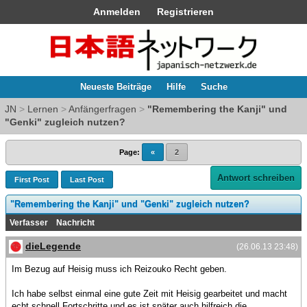
Anmelden
Registrieren
Neueste Beiträge
Hilfe
Suche
JN
>
Lernen
>
Anfängerfragen
>
"Remembering the Kanji" und
"Genki" zugleich nutzen?
Page:
«
2
Antwort schreiben
First Post
Last Post
"Remembering the Kanji" und "Genki" zugleich nutzen?
Verfasser
Nachricht
dieLegende
(26.06.13 23:48)
Im Bezug auf Heisig muss ich Reizouko Recht geben.
Ich habe selbst einmal eine gute Zeit mit Heisig gearbeitet und macht
echt schnell Fortschritte und es ist später auch hilfreich die