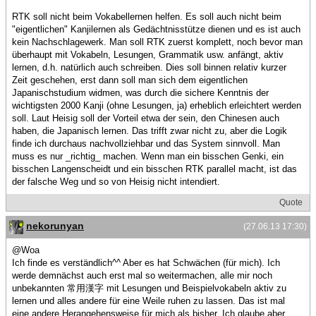
RTK soll nicht beim Vokabellernen helfen. Es soll auch nicht beim
"eigentlichen" Kanjilernen als Gedächtnisstütze dienen und es ist auch
kein Nachschlagewerk. Man soll RTK zuerst komplett, noch bevor man
überhaupt mit Vokabeln, Lesungen, Grammatik usw. anfängt, aktiv
lernen, d.h. natürlich auch schreiben. Dies soll binnen relativ kurzer
Zeit geschehen, erst dann soll man sich dem eigentlichen
Japanischstudium widmen, was durch die sichere Kenntnis der
wichtigsten 2000 Kanji (ohne Lesungen, ja) erheblich erleichtert werden
soll. Laut Heisig soll der Vorteil etwa der sein, den Chinesen auch
haben, die Japanisch lernen. Das trifft zwar nicht zu, aber die Logik
finde ich durchaus nachvollziehbar und das System sinnvoll. Man
muss es nur _richtig_ machen. Wenn man ein bisschen Genki, ein
bisschen Langenscheidt und ein bisschen RTK parallel macht, ist das
der falsche Weg und so von Heisig nicht intendiert.
Quote
nekorunyan
(27.06.13 17:30)
@Woa
Ich finde es verständlich^^ Aber es hat Schwächen (für mich). Ich
werde demnächst auch erst mal so weitermachen, alle mir noch
unbekannten 常用漢字 mit Lesungen und Beispielvokabeln aktiv zu
lernen und alles andere für eine Weile ruhen zu lassen. Das ist mal
eine andere Herangehensweise für mich als bisher. Ich glaube aber,