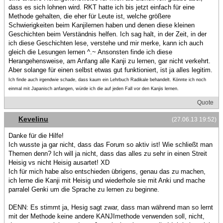
dass es sich lohnen wird. RKT hatte ich bis jetzt einfach für eine
Methode gehalten, die eher für Leute ist, welche größere
Schwierigkeiten beim Kanjilernen haben und denen diese kleinen
Geschichten beim Verständnis helfen. Ich sag halt, in der Zeit, in der
ich diese Geschichten lese, verstehe und mir merke, kann ich auch
gleich die Lesungen lernen ^.~ Ansonsten finde ich diese
Herangehensweise, am Anfang alle Kanji zu lernen, gar nicht verkehrt.
Aber solange für einen selbst etwas gut funktioniert, ist ja alles legitim.
Ich finde auch irgendwie schade, dass kaum ein Lehrbuch Radikale behandelt. Könnte ich noch
einmal mit Japanisch anfangen, würde ich die auf jeden Fall vor den Kanjis lernen.
Quote
Kevelinu
(27.06.13 19:52)
Danke für die Hilfe!
Ich wusste ja gar nicht, dass das Forum so aktiv ist! Wie schließt man
Themen denn? Ich will ja nicht, dass das alles zu sehr in einen Streit
Heisig vs nicht Heisig ausartet! XD
Ich für mich habe also entschieden übrigens, genau das zu machen,
ich lerne die Kanji mit Heisig und wiederhole sie mit Anki und mache
parralel Genki um die Sprache zu lernen zu beginne.
DENN: Es stimmt ja, Hesig sagt zwar, dass man während man so lernt
mit der Methode keine andere KANJImethode verwenden soll, nicht,