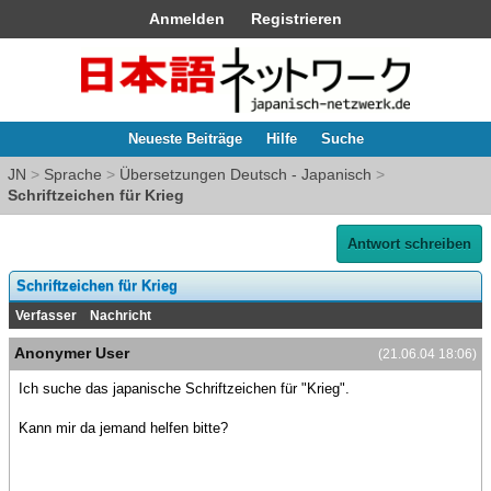
Anmelden
Registrieren
Neueste Beiträge
Hilfe
Suche
JN
>
Sprache
>
Übersetzungen Deutsch - Japanisch
>
Schriftzeichen für Krieg
Antwort schreiben
Schriftzeichen für Krieg
Verfasser
Nachricht
Anonymer User
(21.06.04 18:06)
Ich suche das japanische Schriftzeichen für "Krieg".
Kann mir da jemand helfen bitte?