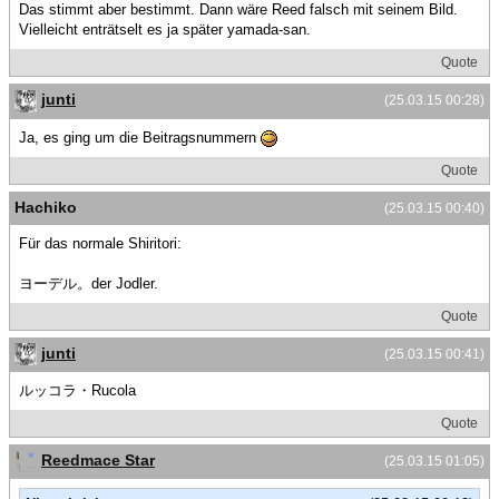
Das stimmt aber bestimmt. Dann wäre Reed falsch mit seinem Bild.
Vielleicht enträtselt es ja später yamada-san.
Quote
junti
(25.03.15 00:28)
Ja, es ging um die Beitragsnummern
Quote
Hachiko
(25.03.15 00:40)
Für das normale Shiritori:
ヨーデル。der Jodler.
Quote
junti
(25.03.15 00:41)
ルッコラ・Rucola
Quote
Reedmace Star
(25.03.15 01:05)