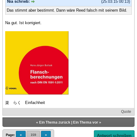
Nia schrieb:
(25.03.15 00:13)
Das stimmt aber bestimmt. Dann wäre Reed falsch mit seinem Bild.
Na gut. Ist korrigiert.
楽 らく Einfachheit
Quote
«
Ein Thema zurück
|
Ein Thema vor
»
Page:
«
159
»
Antwort schreiben