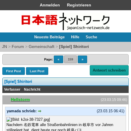
Anmelden
Registrieren
Neueste Beiträge
Hilfe
Suche
JN
>
Forum
>
Gemeinschaft
>
[Spiel] Shiritori
Page:
«
159
»
Antwort schreiben
First Post
Last Post
[Spiel] Shiritori
Verfasser
Nachricht
Hellstorm
(23.03.15 09:46)
yamada schrieb:
(23.03.15 06:41)
Nachdem 名鉄電車 alle Straßenbahnlinien in 岐阜市 vor Jahren
stillgelegt hat, dient heute nur noch 岐阜バス