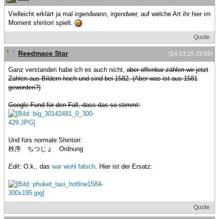
Vielleicht erklärt ja mal irgendwann, irgendwer, auf welche Art ihr hier im
Moment shiritori spielt.
Quote
Reedmace Star
(24.03.15 23:09)
Ganz verstanden habe ich es auch nicht,
aber offenbar zählen wir jetzt
Zahlen aus Bildern hoch und sind bei 1582. (Aber was ist aus 1581
geworden?)
Google-Fund für den Fall, dass das so stimmt:
Und fürs normale Shiritori:
秩序 ちつじょ Ordnung
Edit:
O.k., das
war
wohl
falsch
. Hier ist der Ersatz:
Quote