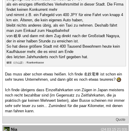
als ein einziges öffentliches Verkehrsmittel in dieser Stadt. Die Firma
findet keinen Konkurrent mehr
und nimmt z.B. ein Fahrgeld von 400 JPY für eine Fahrt von knapp 4
km ein. Älteren, die kein eigenes Auto haben,
bleibt nichts anderes übrig, als ein Taxi zu nehmen. Deshalb fährt
man zum Einkauf zum Hauptbahnhof
von 岐阜 und dann mit dem Zug direkt nach der Großstadt Nagoya,
der in einer halben Stunde zu erreichen ist.
So hat diese größere Stadt mit 400 Tausend Bewohnern heute kein
Kaufhäuser mehr, die es einst am Ende
des letzten Jahrhunderts noch fünf gegeben hat.
健保（けんぽ）: Krankenkasse
Das muss aber schon etwas heißen. Ich finde 名鉄電車 ist schon ein
sehr teures Unternehmen, und dann gibt es noch etwas teureres?
Ich finde übrigens dass Einzelfahrkarten von Zügen in Japan meistens
noch recht bezahlbar sind (im Gegensatz zu Zeitfahrkarten, die ja
praktisch gar keinen Mehrwert bieten), aber Busse scheinen mir immer
sehr sehr teuer zu sein... Zumindest für die paar Kilometer, mit denen
man fahren kann.
Quote
Nia
(24.03.15 21:03)