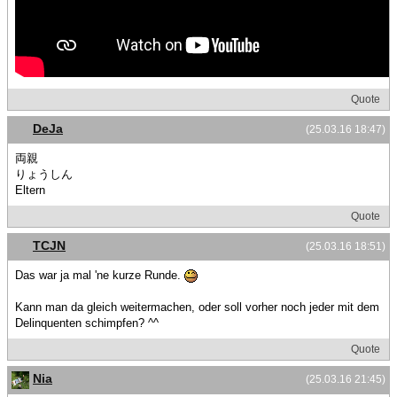
Quote
DeJa
(25.03.16 18:47)
両親
りょうしん
Eltern
Quote
TCJN
(25.03.16 18:51)
Das war ja mal 'ne kurze Runde.
Kann man da gleich weitermachen, oder soll vorher noch jeder mit dem
Delinquenten schimpfen? ^^
Quote
Nia
(25.03.16 21:45)