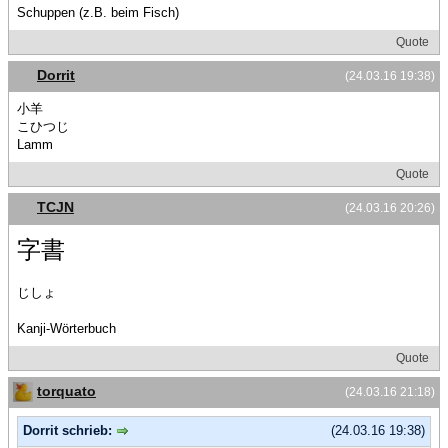
Schuppen (z.B. beim Fisch)
Quote
Dorrit
(24.03.16 19:38)
小羊
こひつじ
Lamm
Quote
TCJN
(24.03.16 20:26)
字書
じしょ
Kanji-Wörterbuch
Quote
torquato
(24.03.16 21:18)
Dorrit schrieb:
(24.03.16 19:38)