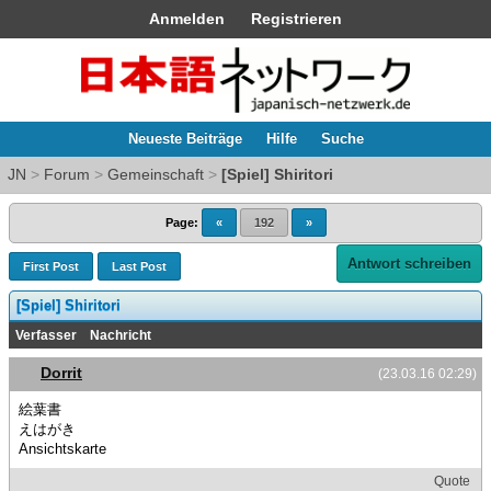
Anmelden
Registrieren
Neueste Beiträge
Hilfe
Suche
JN
>
Forum
>
Gemeinschaft
>
[Spiel] Shiritori
Page:
«
192
»
Antwort schreiben
First Post
Last Post
[Spiel] Shiritori
Verfasser
Nachricht
Dorrit
(23.03.16 02:29)
絵葉書
えはがき
Ansichtskarte
Quote